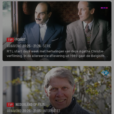
Soundos El Ahmadi neemt plaats aan de jurytafel.
POIROT
TIP
VANAVOND
20:25 - 21:26
· SERIE
RTL start deze week met herhalingen van deze Agatha Christie-
verfilming. In de allereerste aflevering uit 1989 gaat de Belgische
speurder op zoek naar een vermiste kok. Poirot raakt al snel
verwikkeld in een moordzaak. (HH)
NEDERLAND OP FILM
TIP
VANAVOND
20:25 - 21:05
· INFORMATIEF