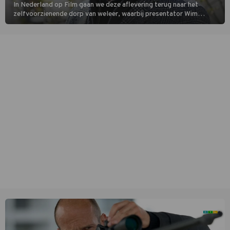
In Nederland op Film gaan we deze aflevering terug naar het
zelfvoorzienende dorp van weleer, waarbij presentator Wim
Daniëls de kijkers meeneemt op reis door de tijd aan de hand van
unieke amateurbeelden uit verschillende decennia. (HH)