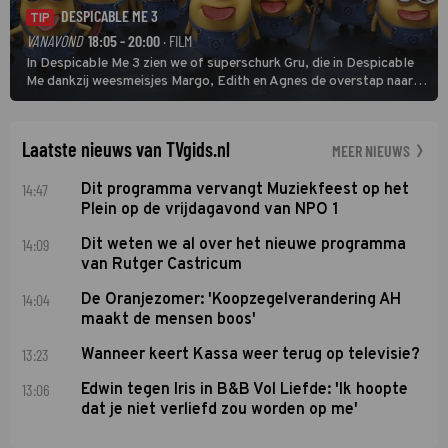
DESPICABLE ME 3
TIP
VANAVOND
18:05 - 20:00
· FILM
In Despicable Me 3 zien we of superschurk Gru, die in Despicable
Me dankzij weesmeisjes Margo, Edith en Agnes de overstap naar
het rechte pad maakte, ook op dat pad weet te blijven.
Laatste nieuws van TVgids.nl
MEER NIEUWS
14:47
Dit programma vervangt Muziekfeest op het
Plein op de vrijdagavond van NPO 1
14:09
Dit weten we al over het nieuwe programma
van Rutger Castricum
14:04
De Oranjezomer: 'Koopzegelverandering AH
maakt de mensen boos'
13:23
Wanneer keert Kassa weer terug op televisie?
13:06
Edwin tegen Iris in B&B Vol Liefde: 'Ik hoopte
dat je niet verliefd zou worden op me'