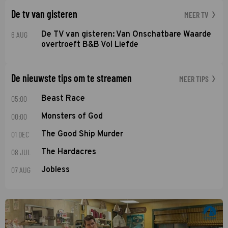
De tv van gisteren
MEER TV
6 AUG
De TV van gisteren: Van Onschatbare Waarde
overtroeft B&B Vol Liefde
De nieuwste tips om te streamen
MEER TIPS
05:00
Beast Race
00:00
Monsters of God
01 DEC
The Good Ship Murder
08 JUL
The Hardacres
07 AUG
Jobless