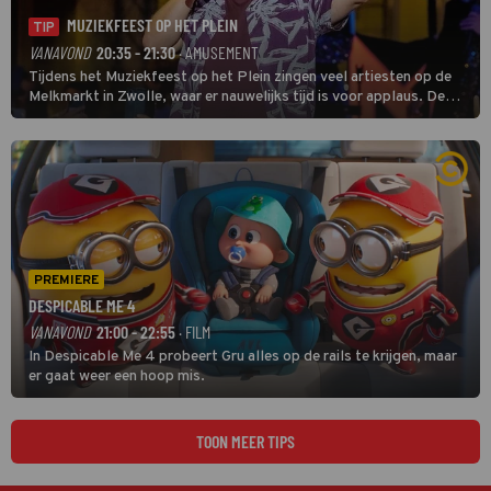
MUZIEKFEEST OP HET PLEIN
TIP
VANAVOND
20:35 - 21:30
· AMUSEMENT
Tijdens het Muziekfeest op het Plein zingen veel artiesten op de
Melkmarkt in Zwolle, waar er nauwelijks tijd is voor applaus. De
grootste namen zijn André Hazes, Jannes, René Froger en
natuurlijk Rutger van Barneveld met zijn hit Zwoele Zomernachten.
PREMIERE
DESPICABLE ME 4
VANAVOND
21:00 - 22:55
· FILM
In Despicable Me 4 probeert Gru alles op de rails te krijgen, maar
er gaat weer een hoop mis.
TOON MEER TIPS