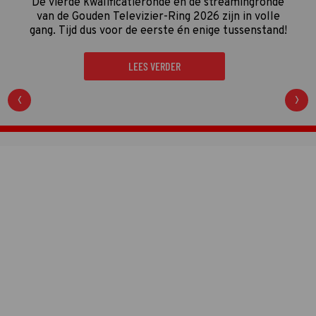
De driedelige documentaire
The Idaho Murders:
College Nightmare
gaat over een van de gruwelijkste
moordzaken van de laatste jaren en is een
regelrechte hit op Netflix.
LEES VERDER