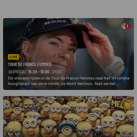
LIVE
TOUR DE FRANCE FEMMES
VANMIDDAG
15:20 - 18:00
· SPORT
De vrouwen rijden in de Tour de France Femmes naar het letterlijke
hoogtepunt van deze ronde: de Mont Ventoux. Niet eerder
finishten de vrouwen voor deze koers op deze kale col uit de
buitencategorie. De aanloop naar de slotklim is vlak.