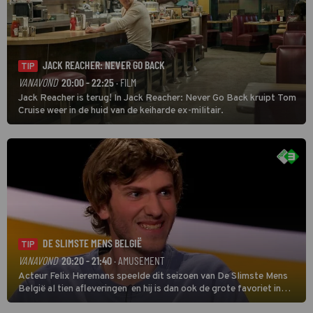
JACK REACHER: NEVER GO BACK
TIP
VANAVOND
20:00 - 22:25
· FILM
Jack Reacher is terug! In Jack Reacher: Never Go Back kruipt Tom
Cruise weer in de huid van de keiharde ex-militair.
DE SLIMSTE MENS BELGIË
TIP
VANAVOND
20:20 - 21:40
· AMUSEMENT
Acteur Felix Heremans speelde dit seizoen van De Slimste Mens
België al tien afleveringen en hij is dan ook de grote favoriet in
deze seizoensfinale. En er is Nederlandse inbreng, want komiek