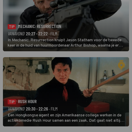
MECHANIC: RESURRECTION
TIP
VANAVOND
20:27 - 22:22
· FILM
In Mechanic: Resurrection kruipt Jason Statham voor de tweede
keer in de huid van huurmoordenaar Arthur Bishop, waarna je er
donder op kunt zeggen dat er van Bishops geplande pensioen niet
veel terechtkomt.
RUSH HOUR
TIP
VANAVOND
20:30 - 22:26
· FILM
Een Hongkongse agent en zijn Amerikaanse collega werken in de
actiekomedie Rush Hour samen aan een zaak. Dat gaat niet altijd
van een leien dakje.