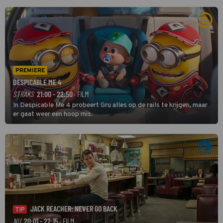
PREMIERE
DESPICABLE ME 4
STRAKS
21:00 - 22:50
· FILM
In Despicable Me 4 probeert Gru alles op de rails te krijgen, maar
er gaat weer een hoop mis.
JACK REACHER: NEVER GO BACK
TIP
NU
20:01 - 22:15
· FILM