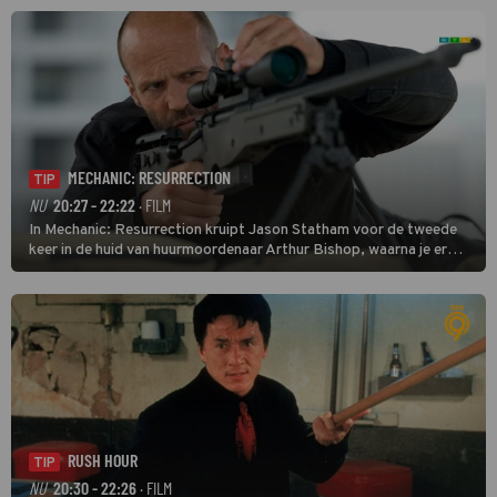
MECHANIC: RESURRECTION
TIP
NU
20:27 - 22:22
· FILM
In Mechanic: Resurrection kruipt Jason Statham voor de tweede
keer in de huid van huurmoordenaar Arthur Bishop, waarna je er
donder op kunt zeggen dat er van Bishops geplande pensioen niet
veel terechtkomt.
RUSH HOUR
TIP
NU
20:30 - 22:26
· FILM