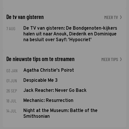
De tv van gisteren
MEER TV
7 AUG
De TV van gisteren: De Bondgenoten-kijkers
halen uit naar Anouk, Diederik en Dominique
na besluit over Sayf: 'Hypocriet'
De nieuwste tips om te streamen
MEER TIPS
03 JAN
Agatha Christie's Poirot
01 JUN
Despicable Me 3
26 SEP
Jack Reacher: Never Go Back
18 JUL
Mechanic: Resurrection
14 JUL
Night at the Museum: Battle of the
Smithsonian