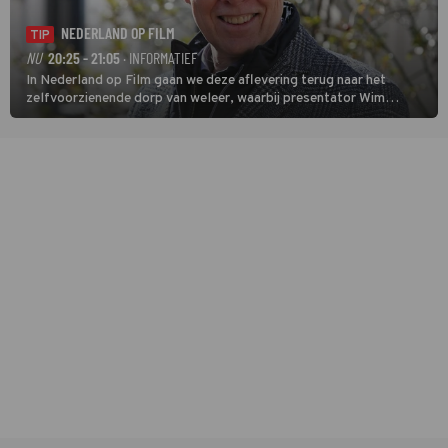
NEDERLAND OP FILM
TIP
NU
20:25 - 21:05
· INFORMATIEF
In Nederland op Film gaan we deze aflevering terug naar het
zelfvoorzienende dorp van weleer, waarbij presentator Wim
Daniëls de kijkers meeneemt op reis door de tijd aan de hand van
unieke amateurbeelden uit verschillende decennia. (HH)