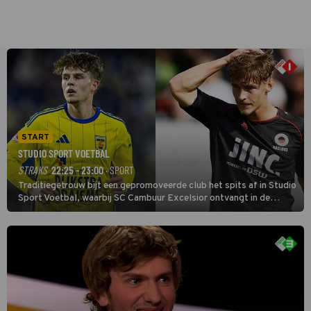
START
STUDIO SPORT VOETBAL
STRAKS
22:25 - 23:00
· SPORT
Traditiegetrouw bijt een gepromoveerde club het spits af in Studio
Sport Voetbal, waarbij SC Cambuur Excelsior ontvangt in de
eerste wedstrijd van het nieuwe Eredivisieseizoen. De nieuwe
oefenmeester is Johan Plat en hij wil aanvallend voetballen.