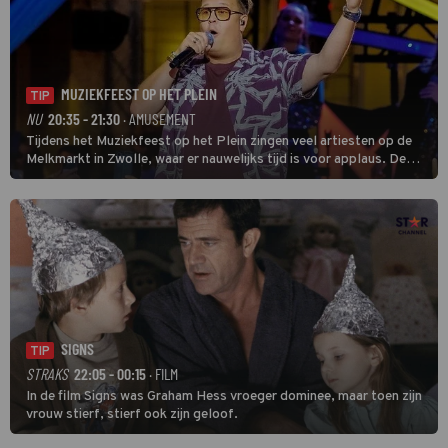
MUZIEKFEEST OP HET PLEIN
TIP
NU
20:35 - 21:30
· AMUSEMENT
Tijdens het Muziekfeest op het Plein zingen veel artiesten op de
Melkmarkt in Zwolle, waar er nauwelijks tijd is voor applaus. De
grootste namen zijn André Hazes, Jannes, René Froger en
natuurlijk Rutger van Barneveld met zijn hit Zwoele Zomernachten.
SIGNS
TIP
STRAKS
22:05 - 00:15
· FILM
In de film Signs was Graham Hess vroeger dominee, maar toen zijn
vrouw stierf, stierf ook zijn geloof.