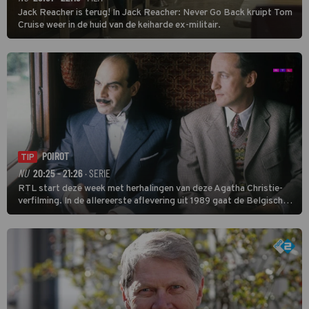
Jack Reacher is terug! In Jack Reacher: Never Go Back kruipt Tom
Cruise weer in de huid van de keiharde ex-militair.
POIROT
TIP
NU
20:25 - 21:26
· SERIE
RTL start deze week met herhalingen van deze Agatha Christie-
verfilming. In de allereerste aflevering uit 1989 gaat de Belgische
speurder op zoek naar een vermiste kok. Poirot raakt al snel
verwikkeld in een moordzaak. (HH)