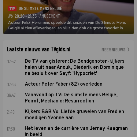
DE SLIMSTE MENS BELGIË
TIP
NU
20:20 - 21:35
· AMUSEMENT
Acteur Felix Heremans speelde dit seizoen van De Slimste Mens
België al tien afleveringen en hij is dan ook de grote favoriet in
deze seizoensfinale. En er is Nederlandse inbreng, want komiek
Soundos El Ahmadi neemt plaats aan de jurytafel.
Laatste nieuws van TVgids.nl
MEER NIEUWS
07:52
De TV van gisteren: De Bondgenoten-kijkers
halen uit naar Anouk, Diederik en Dominique
na besluit over Sayf: 'Hypocriet'
07:33
Acteur Peter Faber (82) overleden
06:47
Vanavond op TV: De slimste mens België,
Poirot, Mechanic: Resurrection
21:48
Kijkers B&B Vol Liefde gruwelen van Fred en
moedigen Yvonne aan
17:30
Het leven en de carrière van Jerney Kaagman
in beeld