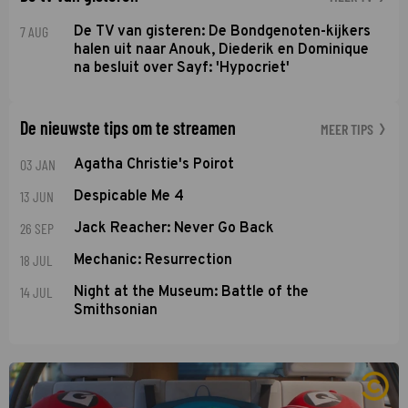
7 AUG
De TV van gisteren: De Bondgenoten-kijkers
halen uit naar Anouk, Diederik en Dominique
na besluit over Sayf: 'Hypocriet'
De nieuwste tips om te streamen
MEER TIPS
03 JAN
Agatha Christie's Poirot
13 JUN
Despicable Me 4
26 SEP
Jack Reacher: Never Go Back
18 JUL
Mechanic: Resurrection
14 JUL
Night at the Museum: Battle of the
Smithsonian