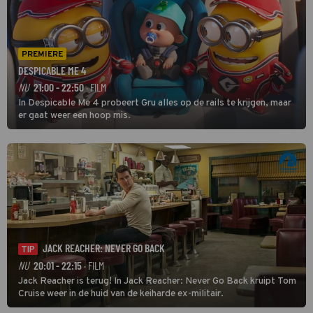
PREMIERE
DESPICABLE ME 4
NU
21:00 - 22:50
· FILM
In Despicable Me 4 probeert Gru alles op de rails te krijgen, maar
er gaat weer een hoop mis.
JACK REACHER: NEVER GO BACK
TIP
NU
20:01 - 22:15
· FILM
Jack Reacher is terug! In Jack Reacher: Never Go Back kruipt Tom
Cruise weer in de huid van de keiharde ex-militair.