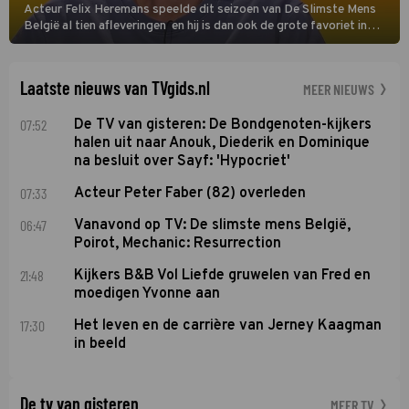
Acteur Felix Heremans speelde dit seizoen van De Slimste Mens
België al tien afleveringen en hij is dan ook de grote favoriet in
deze seizoensfinale. En er is Nederlandse inbreng, want komiek
Soundos El Ahmadi neemt plaats aan de jurytafel.
Laatste nieuws van TVgids.nl
MEER NIEUWS
07:52
De TV van gisteren: De Bondgenoten-kijkers
halen uit naar Anouk, Diederik en Dominique
na besluit over Sayf: 'Hypocriet'
07:33
Acteur Peter Faber (82) overleden
06:47
Vanavond op TV: De slimste mens België,
Poirot, Mechanic: Resurrection
21:48
Kijkers B&B Vol Liefde gruwelen van Fred en
moedigen Yvonne aan
17:30
Het leven en de carrière van Jerney Kaagman
in beeld
De tv van gisteren
MEER TV