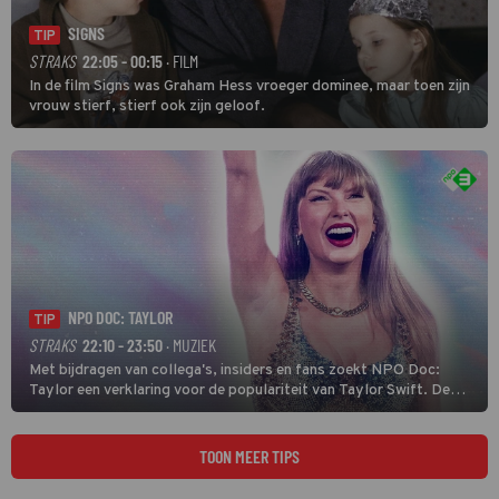
SIGNS
TIP
STRAKS
22:05 - 00:15
· FILM
In de film Signs was Graham Hess vroeger dominee, maar toen zijn
vrouw stierf, stierf ook zijn geloof.
NPO DOC: TAYLOR
TIP
STRAKS
22:10 - 23:50
· MUZIEK
Met bijdragen van collega's, insiders en fans zoekt NPO Doc:
Taylor een verklaring voor de populariteit van Taylor Swift. De
singer-songwriter is een van de succesvolste sterren van onze tijd
en een inspiratie voor velen. (HH)
TOON MEER TIPS