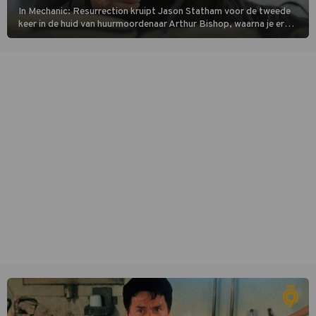
In Mechanic: Resurrection kruipt Jason Statham voor de tweede
keer in de huid van huurmoordenaar Arthur Bishop, waarna je er
donder op kunt zeggen dat er van Bishops geplande pensioen niet
veel terechtkomt.