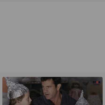
natuurlijk Rutger van Barneveld met zijn hit Zwoele Zomernachten.