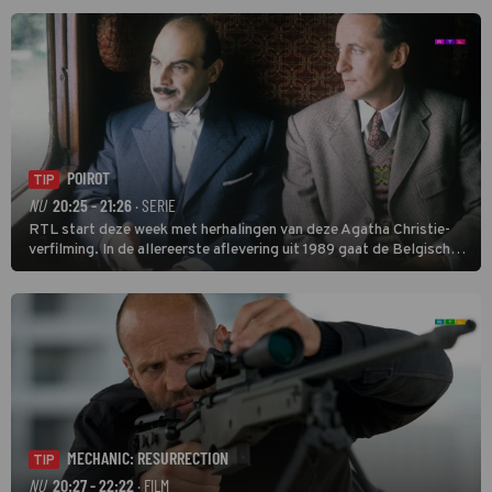
POIROT
TIP
NU
20:25 - 21:26
· SERIE
RTL start deze week met herhalingen van deze Agatha Christie-
verfilming. In de allereerste aflevering uit 1989 gaat de Belgische
speurder op zoek naar een vermiste kok. Poirot raakt al snel
verwikkeld in een moordzaak. (HH)
MECHANIC: RESURRECTION
TIP
NU
20:27 - 22:22
· FILM