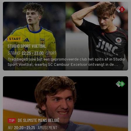
START
STUDIO SPORT VOETBAL
STRAKS
22:25 - 23:00
· SPORT
Traditiegetrouw bijt een gepromoveerde club het spits af in Studio
Sport Voetbal, waarbij SC Cambuur Excelsior ontvangt in de
eerste wedstrijd van het nieuwe Eredivisieseizoen. De nieuwe
oefenmeester is Johan Plat en hij wil aanvallend voetballen.
DE SLIMSTE MENS BELGIË
TIP
NU
20:20 - 21:35
· AMUSEMENT