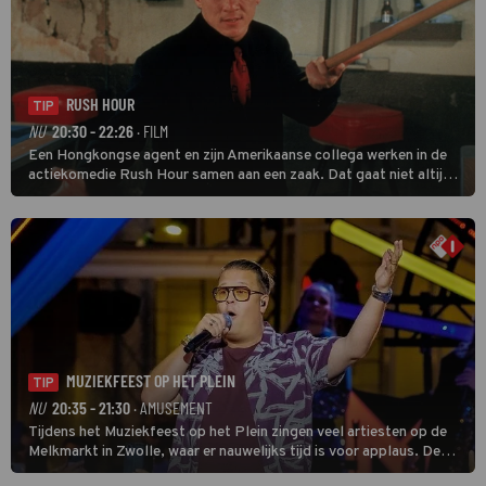
RUSH HOUR
TIP
NU
20:30 - 22:26
· FILM
Een Hongkongse agent en zijn Amerikaanse collega werken in de
actiekomedie Rush Hour samen aan een zaak. Dat gaat niet altijd
van een leien dakje.
MUZIEKFEEST OP HET PLEIN
TIP
NU
20:35 - 21:30
· AMUSEMENT
Tijdens het Muziekfeest op het Plein zingen veel artiesten op de
Melkmarkt in Zwolle, waar er nauwelijks tijd is voor applaus. De
grootste namen zijn André Hazes, Jannes, René Froger en