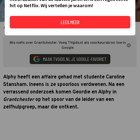
hit op Netflix. Wij vertellen je waarom!
LEES MEER
Rishi Nair en Robson Green in Grantchester
Mis niets over Grantchester. Voeg TVgids.nl als voorkeursbron toe in
Google.
MAAK TVGIDS.NL JE GOOGLE-FAVORIET
Alphy heeft een affaire gehad met studente Caroline
Stansham. Ineens is ze spoorloos verdwenen. Na een
verrassend onderzoek komen Geordie en Alphy in
Grantchester
op het spoor van de leider van een
zelfhulpgroep, maar die ontkent.