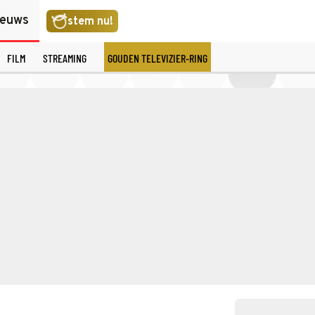
ieuws
stem nu!
FILM
STREAMING
GOUDEN TELEVIZIER-RING