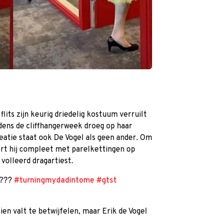
flits zijn keurig driedelig kostuum verruilt
jdens de cliffhangerweek droeg op haar
eatie staat ook De Vogel als geen ander. Om
rt hij compleet met parelkettingen op
volleerd dragartiest.
 ???
#turningmydadintome
#gtst
zien valt te betwijfelen, maar Erik de Vogel