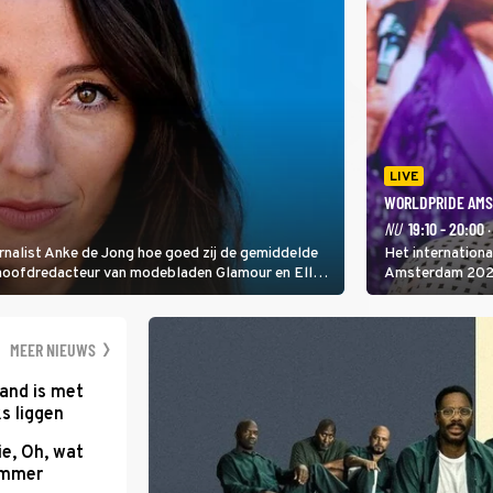
LIVE
WORLDPRIDE AMS
NU
19:10 - 20:00
·
rnalist Anke de Jong hoe goed zij de gemiddelde
Het internation
 hoofdredacteur van modebladen Glamour en Elle
Amsterdam 2026 
gen Edson da Graça en Marc-Marie Huijbregts.
Amsterdamse Mus
optredende artie
wereld als zang
MEER NIEUWS
and is met
s liggen
e, Oh, wat
Summer