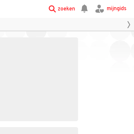
mijngids
zoeken