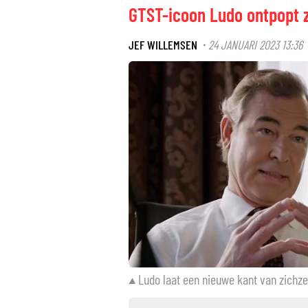
GTST-icoon Ludo ontpopt z
JEF WILLEMSEN
24 JANUARI 2023 13:36
·
Ludo laat een nieuwe kant van zichze