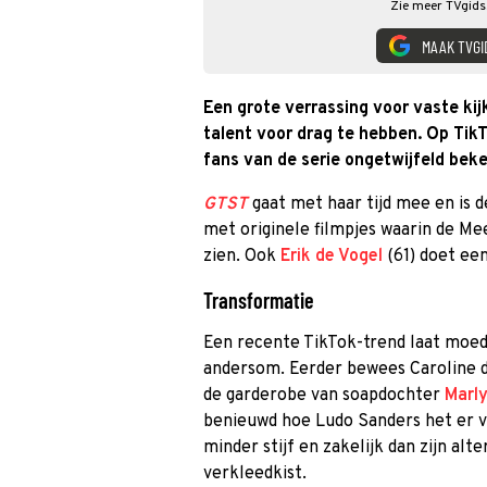
Zie meer TVgids.
MAAK TVGI
Een grote verrassing voor vaste ki
talent voor drag te hebben. Op TikT
fans van de serie ongetwijfeld bek
GTST
gaat met haar tijd mee en is 
met originele filmpjes waarin de Mee
zien. Ook
Erik de Vogel
(61) doet een 
Transformatie
Een recente TikTok-trend laat moed
andersom. Eerder bewees Caroline de
de garderobe van soapdochter
Marly
benieuwd hoe Ludo Sanders het er va
minder stijf en zakelijk dan zijn alt
verkleedkist.