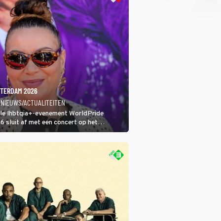
TERDAM 2026
 NIEUWS/ACTUALITEITEN
ale lhbtqia+-evenement WorldPride
sluit af met een concert op het
eumplein. Anita Doth is een van de
sten. In de jaren 90 veroverde ze de
eres van 2Unlimited.