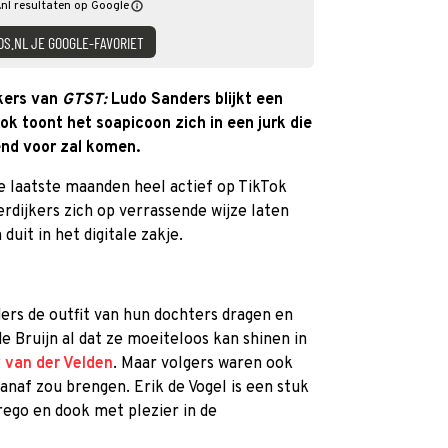
nl resultaten op Google
DS.NL JE GOOGLE-FAVORIET
jkers van
GTST:
Ludo Sanders blijkt een
ok toont het soapicoon zich in een jurk die
end voor zal komen.
de laatste maanden heel actief op TikTok
rdijkers zich op verrassende wijze laten
duit in het digitale zakje.
ers de outfit van hun dochters dragen en
 Bruijn al dat ze moeiteloos kan shinen in
 van der Velden
. Maar volgers waren ook
naf zou brengen. Erik de Vogel is een stuk
erego en dook met plezier in de