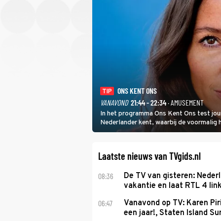
ONS KENT ONS
TIP
VANAVOND
21:44 - 22:34
· AMUSEMENT
In het programma Ons Kent Ons test jou
Nederlander kent, waarbij de voormalig
het samen met rapper Keizer opneemt te
Laatste nieuws van TVgids.nl
08:36
De TV van gisteren: Nederl
vakantie en laat RTL 4 link
06:47
Vanavond op TV: Karen Piri
een jaar!, Staten Island 