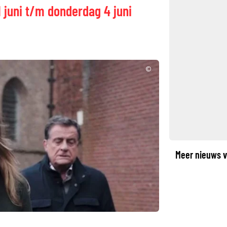
 juni t/m donderdag 4 juni
©
Meer nieuws v