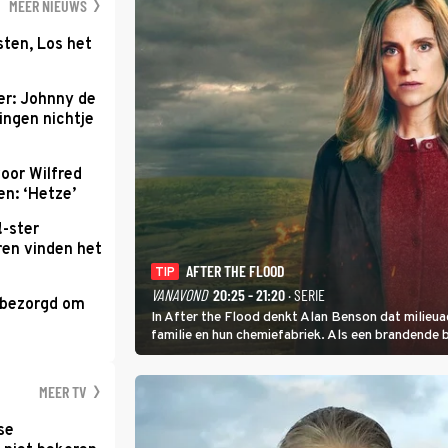
MEER NIEUWS
ten, Los het
r: Johnny de
ingen nichtje
oor Wilfred
n: ‘Hetze’
!-ster
ren vinden het
AFTER THE FLOOD
TIP
VANAVOND
20:25 - 21:20
· SERIE
 bezorgd om
In After the Flood denkt Alan Benson dat milieua
'
familie en hun chemiefabriek. Als een brandende 
zet, besluit Jo Marshall de jonge Finn Allen aan d
MEER TV
se