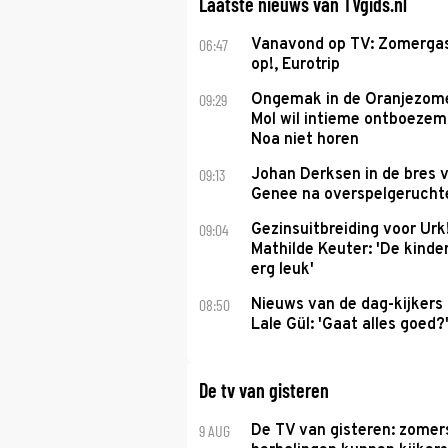
Laatste nieuws van TVgids.nl
06:47
Vanavond op TV: Zomergas
op!, Eurotrip
09:29
Ongemak in de Oranjezome
Mol wil intieme ontboezem
Noa niet horen
09:13
Johan Derksen in de bres v
Genee na overspelgeruchte
09:04
Gezinsuitbreiding voor Urk
Mathilde Keuter: 'De kinde
erg leuk'
08:50
Nieuws van de dag-kijkers
Lale Gül: 'Gaat alles goed?
De tv van gisteren
9 AUG
De TV van gisteren: zomer