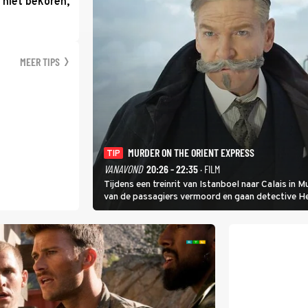
 niet bekoren,
MEER TIPS
MURDER ON THE ORIENT EXPRESS
TIP
VANAVOND
20:26 - 22:35
· FILM
Tijdens een treinrit van Istanboel naar Calais in
van de passagiers vermoord en gaan detective Her
van de andere treinreizigers de dader is.