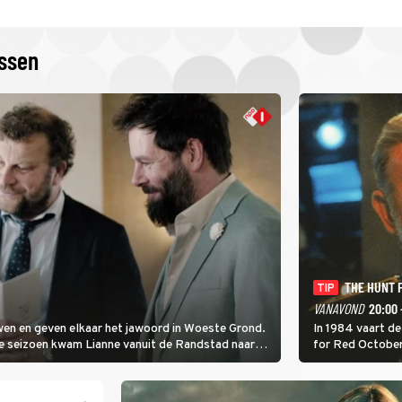
issen
THE HUNT 
TIP
VANAVOND
20:00 
uwen en geven elkaar het jawoord in Woeste Grond.
In 1984 vaart de
ste seizoen kwam Lianne vanuit de Randstad naar
for Red October 
 haar plek.
plannen van kap