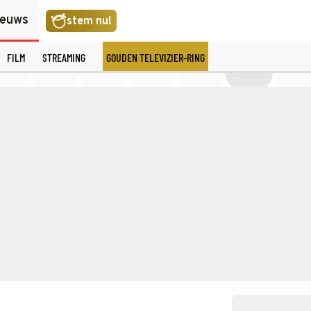
ieuws
stem nu!
FILM
STREAMING
GOUDEN TELEVIZIER-RING