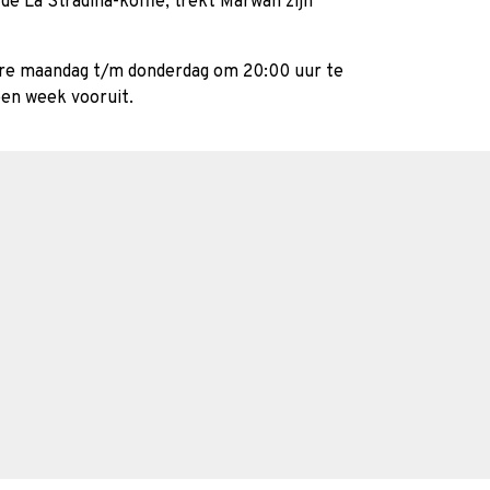
de La Stradina-koffie, trekt Marwan zijn
ere maandag t/m donderdag om 20:00 uur te
een week vooruit.