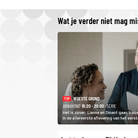
Wat je verder niet mag m
WOESTE GROND
TIP
VANAVOND
19:20 - 20:00
· SERIE
Het is zover. Lianne en Dinant gaan tro
In de allereerste aflevering van het eer
Twente. Daar is ze inmiddels helemaal op