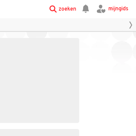
mijngids
zoeken