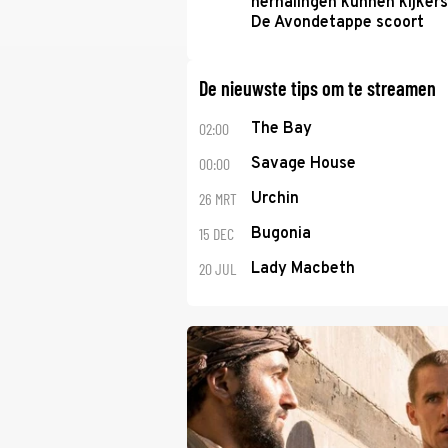
herhalingen kunnen kijkers
De Avondetappe scoort
De nieuwste tips om te streamen
02:00
The Bay
00:00
Savage House
26 MRT
Urchin
15 DEC
Bugonia
20 JUL
Lady Macbeth