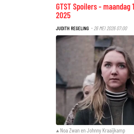
GTST Spoilers - maandag 1
2025
JUDITH REGELING
26 MEI 2026 07:00
·
Noa Zwan en Johnny Kraaijkamp