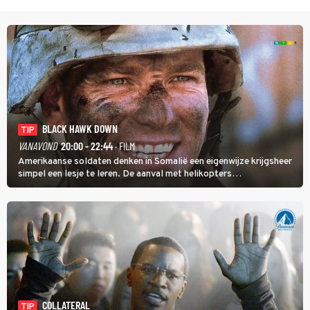
BLACK HAWK DOWN
TIP
VANAVOND
20:00 - 22:44
· FILM
Amerikaanse soldaten denken in Somalië een eigenwijze krijgsheer
simpel een lesje te leren. De aanval met helikopters
verloopt in Black Hawk down dramatisch.
COLLATERAL
TIP