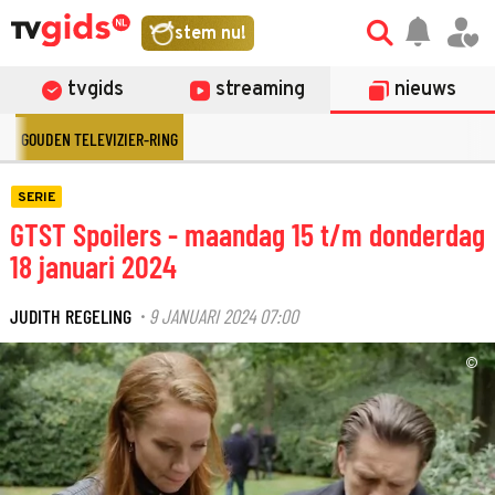
stem nu!
tvgids
streaming
nieuws
GOUDEN TELEVIZIER-RING
SERIE
GTST Spoilers - maandag 15 t/m donderdag
18 januari 2024
JUDITH REGELING
9 JANUARI 2024 07:00
·
©