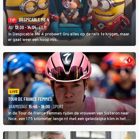
DESPICABLE ME 4
TIP
NU
12:30 - 14:04
· FILM
In Despicable Me 4 probeert Gru alles op de rails te krijgen, maar
er gaat weer een hoop mis.
LIVE
TOUR DE FRANCE FEMMES
VANMIDDAG
15:45 - 18:00
· SPORT
In de Tour de France Femmes rijden de vrouwen van Sisteron naar
Nice, een 175 kilometer lange rit met een geleidelijke klim in het
midden. Dat is mogelijk niet de zwaarste hindernis, dat is de
temperatuur. Het kan in Nice namelijk bloedheet worden.