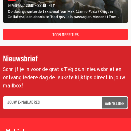
VANAVOND
20:01 - 22:10
· FILM
De doorgewinterde taxichauffeur Max (Jamie Foxx) krijgt in
Collateral een absolute ‘bad guy’ als passagier. Vincent (Tom
Cruise) heeft hem nodig om hem de stad door te loodsen om een
wel heel lugubere reden.
TOON MEER TIPS
Nieuwsbrief
Schrijf je in voor de gratis TVgids.nl nieuwsbrief en
ontvang iedere dag de leukste kijktips direct in jouw
mailbox!
AANMELDEN