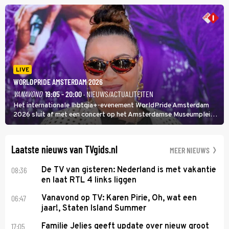
rapper Keizer opneemt tegen Edson da Graça en Marc-Marie
Huijbregts.
LIVE
WORLDPRIDE AMSTERDAM 2026
VANAVOND
19:05 - 20:00
· NIEUWS/ACTUALITEITEN
Het internationale lhbtqia+-evenement WorldPride Amsterdam
2026 sluit af met een concert op het Amsterdamse Museumplein.
Anita Doth is een van de optredende artiesten. In de jaren 90
veroverde ze de wereld als zangeres van 2Unlimited.
Laatste nieuws van TVgids.nl
MEER NIEUWS
08:36
De TV van gisteren: Nederland is met vakantie
en laat RTL 4 links liggen
06:47
Vanavond op TV: Karen Pirie, Oh, wat een
jaar!, Staten Island Summer
17:05
Familie Jelies geeft update over nieuw groot