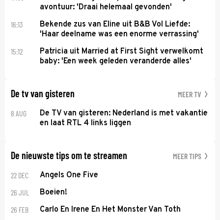
avontuur: 'Draai helemaal gevonden'
16:13
Bekende zus van Eline uit B&B Vol Liefde:
'Haar deelname was een enorme verrassing'
15:12
Patricia uit Married at First Sight verwelkomt
baby: 'Een week geleden veranderde alles'
De tv van gisteren
MEER TV
8 AUG
De TV van gisteren: Nederland is met vakantie
en laat RTL 4 links liggen
De nieuwste tips om te streamen
MEER TIPS
22 DEC
Angels One Five
26 JUL
Boeien!
26 FEB
Carlo En Irene En Het Monster Van Toth