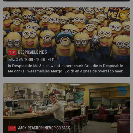
DESPICABLE ME 3
TIP
VANDAAG
18:00 - 19:36
· FILM
In Despicable Me 3 zien we of superschurk Gru, die in Despicable
Me dankzij weesmeisjes Margo, Edith en Agnes de overstap naar
het rechte pad maakte, ook op dat pad weet te blijven.
JACK REACHER: NEVER GO BACK
TIP