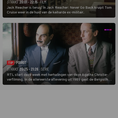
STRAKS
20:01 - 22:15
· FILM
Jack Reacher is terug! In Jack Reacher: Never Go Back kruipt Tom
Cruise weer in de huid van de keiharde ex-militair.
POIROT
TIP
STRAKS
20:25 - 21:26
· SERIE
RTL start deze week met herhalingen van deze Agatha Christie-
verfilming. In de allereerste aflevering uit 1989 gaat de Belgische
speurder op zoek naar een vermiste kok. Poirot raakt al snel
verwikkeld in een moordzaak. (HH)