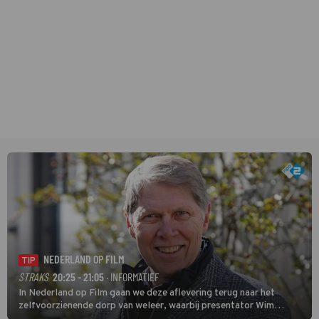
NEDERLAND OP FILM
TIP
STRAKS
20:25 - 21:05
· INFORMATIEF
In Nederland op Film gaan we deze aflevering terug naar het
zelfvoorzienende dorp van weleer, waarbij presentator Wim
Daniëls de kijkers meeneemt op reis door de tijd aan de hand van