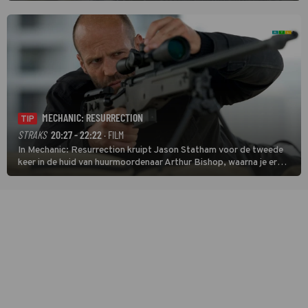
unieke amateurbeelden uit verschillende decennia. (HH)
MECHANIC: RESURRECTION
TIP
STRAKS
20:27 - 22:22
· FILM
In Mechanic: Resurrection kruipt Jason Statham voor de tweede
keer in de huid van huurmoordenaar Arthur Bishop, waarna je er
donder op kunt zeggen dat er van Bishops geplande pensioen niet
veel terechtkomt.