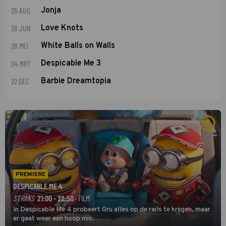
25 AUG
Jonja
28 JUN
Love Knots
28 MEI
White Balls on Walls
04 MRT
Despicable Me 3
22 DEC
Barbie Dreamtopia
PREMIERE
DESPICABLE ME 4
STRAKS
21:00 - 22:50
· FILM
In Despicable Me 4 probeert Gru alles op de rails te krijgen, maar
er gaat weer een hoop mis.