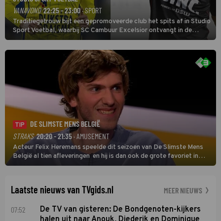
VANAVOND
22:25 - 23:00
· SPORT
Traditiegetrouw bijt een gepromoveerde club het spits af in Studio
Sport Voetbal, waarbij SC Cambuur Excelsior ontvangt in de
eerste wedstrijd van het nieuwe Eredivisieseizoen. De nieuwe
oefenmeester is Johan Plat en hij wil aanvallend voetballen.
DE SLIMSTE MENS BELGIË
TIP
STRAKS
20:20 - 21:35
· AMUSEMENT
Acteur Felix Heremans speelde dit seizoen van De Slimste Mens
België al tien afleveringen en hij is dan ook de grote favoriet in
deze seizoensfinale. En er is Nederlandse inbreng, want komiek
Soundos El Ahmadi neemt plaats aan de jurytafel.
Laatste nieuws van TVgids.nl
MEER NIEUWS
07:52
De TV van gisteren: De Bondgenoten-kijkers
halen uit naar Anouk, Diederik en Dominique