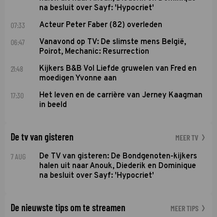
na besluit over Sayf: 'Hypocriet'
07:33
Acteur Peter Faber (82) overleden
06:47
Vanavond op TV: De slimste mens België,
Poirot, Mechanic: Resurrection
21:48
Kijkers B&B Vol Liefde gruwelen van Fred en
moedigen Yvonne aan
17:30
Het leven en de carrière van Jerney Kaagman
in beeld
De tv van gisteren
MEER TV
7 AUG
De TV van gisteren: De Bondgenoten-kijkers
halen uit naar Anouk, Diederik en Dominique
na besluit over Sayf: 'Hypocriet'
De nieuwste tips om te streamen
MEER TIPS