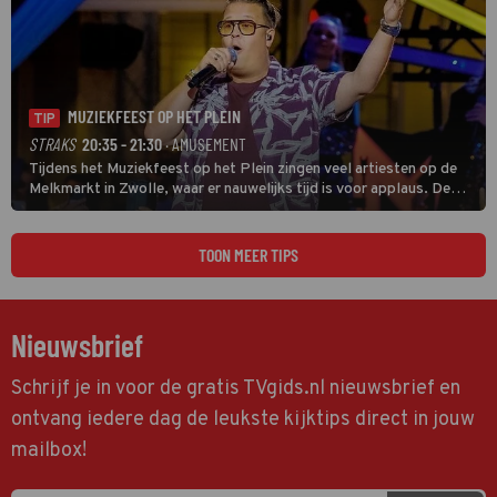
MUZIEKFEEST OP HET PLEIN
TIP
STRAKS
20:35 - 21:30
· AMUSEMENT
Tijdens het Muziekfeest op het Plein zingen veel artiesten op de
Melkmarkt in Zwolle, waar er nauwelijks tijd is voor applaus. De
grootste namen zijn André Hazes, Jannes, René Froger en
natuurlijk Rutger van Barneveld met zijn hit Zwoele Zomernachten.
TOON MEER TIPS
Nieuwsbrief
Schrijf je in voor de gratis TVgids.nl nieuwsbrief en
ontvang iedere dag de leukste kijktips direct in jouw
mailbox!