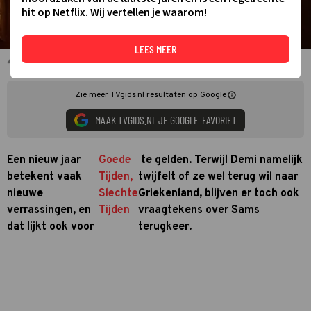
hit op Netflix. Wij vertellen je waarom!
LEES MEER
Stijn Fransen als Sam in GTST
Zie meer TVgids.nl resultaten op Google
MAAK TVGIDS.NL JE GOOGLE-FAVORIET
Een nieuw jaar
Goede
te gelden. Terwijl Demi namelijk
betekent vaak
Tijden,
twijfelt of ze wel terug wil naar
nieuwe
Slechte
Griekenland, blijven er toch ook
verrassingen, en
Tijden
vraagtekens over Sams
dat lijkt ook voor
terugkeer.