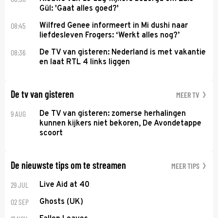
Gül: 'Gaat alles goed?'
08:45
Wilfred Genee informeert in Mi dushi naar
liefdesleven Frogers: ‘Werkt alles nog?’
08:36
De TV van gisteren: Nederland is met vakantie
en laat RTL 4 links liggen
De tv van gisteren
MEER TV
9 AUG
De TV van gisteren: zomerse herhalingen
kunnen kijkers niet bekoren, De Avondetappe
scoort
De nieuwste tips om te streamen
MEER TIPS
29 JUL
Live Aid at 40
02 SEP
Ghosts (UK)