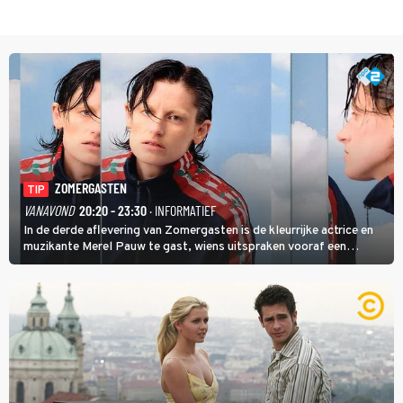
ZOMERGASTEN
TIP
VANAVOND
20:20 - 23:30
· INFORMATIEF
In de derde aflevering van Zomergasten is de kleurrijke actrice en
muzikante Merel Pauw te gast, wiens uitspraken vooraf een
boeiende avond beloven: 'Mijn ideale televisieavond is zoals mijn
identiteit: grenzeloos, absurd en vol angsten'.