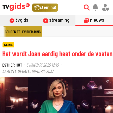
stem nu!
tvgids
streaming
nieuws
GOUDEN TELEVIZIER-RING
SERIE
Het wordt Joan aardig heet onder de voeten
ESTHER HUT
6 JANUARI 2025 12:15
·
·
LAATSTE UPDATE:
06-01-25 21:37
©