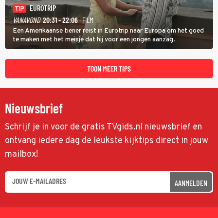
EUROTRIP
TIP
VANAVOND
20:31 - 22:06
· FILM
Een Amerikaanse tiener reist in Eurotrip naar Europa om het goed
te maken met het meisje dat hij voor een jongen aanzag.
TOON MEER TIPS
Nieuwsbrief
Schrijf je in voor de gratis TVgids.nl nieuwsbrief en
ontvang iedere dag de leukste kijktips direct in jouw
mailbox!
AANMELDEN