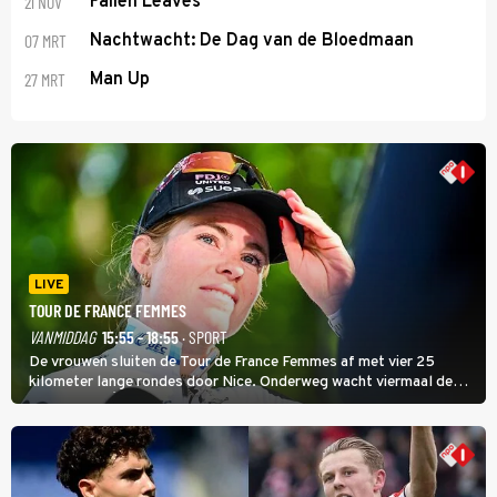
21 NOV
Fallen Leaves
07 MRT
Nachtwacht: De Dag van de Bloedmaan
27 MRT
Man Up
LIVE
TOUR DE FRANCE FEMMES
VANMIDDAG
15:55 - 18:55
· SPORT
De vrouwen sluiten de Tour de France Femmes af met vier 25
kilometer lange rondes door Nice. Onderweg wacht viermaal de
zware Col d'Èze. Aan de finish op de Promenade des Anglais krijgt
de eindwinnaar de laatste gele trui.