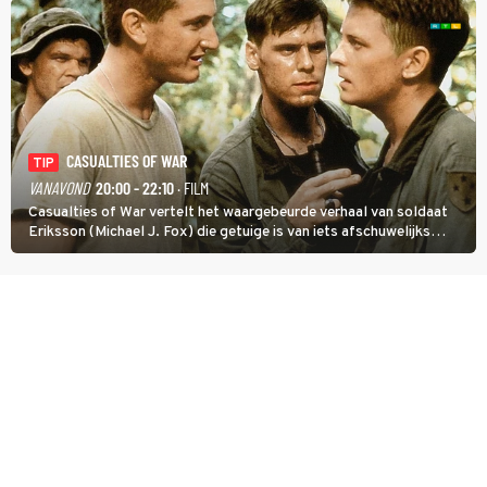
CASUALTIES OF WAR
TIP
VANAVOND
20:00 - 22:10
· FILM
Casualties of War vertelt het waargebeurde verhaal van soldaat
Eriksson (Michael J. Fox) die getuige is van iets afschuwelijks
tijdens de Vietnamoorlog. Hij besluit uit de school te klappen.