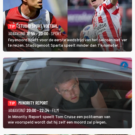
STUDIO SPORT VOETBAL
TIP
VANAVOND
18:55 - 20:00
· SPORT
Feyenoord hoeft voor de eerste wedstrijd van het seizoen niet ver
te reizen. Stadsgenoot Sparta speelt minder dan 7 kilometer
verderop. Feyenoord trok de Spaanse spits Nacho Ferri aan van
KVC Westerlo uit België.
MINORITY REPORT
TIP
VANAVOND
20:00 - 22:34
· FILM
In Minority Report speelt Tom Cruise een politieman van
wie voorspeld wordt dat hij zelf een moord zal plegen.