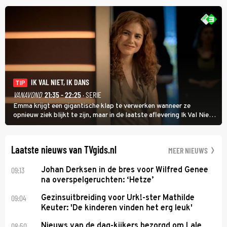
uit vissen om het over de liefde te hebben.
IK VAL NIET, IK DANS
TIP
VANAVOND
21:35 - 22:25
· SERIE
Emma krijgt een gigantische klap te verwerken wanneer ze
opnieuw ziek blijkt te zijn, maar in de laatste aflevering Ik Val Niet,
Ik Dans laat ze zien dat ze niet van plan is op te geven, zelfs als ze
daarvoor een ingrijpende operatie moet ondergaan.
Laatste nieuws van TVgids.nl
MEER NIEUWS
09:13
Johan Derksen in de bres voor Wilfred Genee
na overspelgeruchten: ‘Hetze’
09:04
Gezinsuitbreiding voor Urk!-ster Mathilde
Keuter: 'De kinderen vinden het erg leuk'
08:50
Nieuws van de dag-kijkers bezorgd om Lale