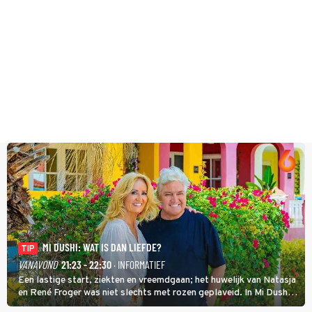
MI DUSHI: WAT IS DAN LIEFDE?
TIP
VANAVOND
21:23 - 22:30
· INFORMATIEF
Een lastige start, ziekten en vreemdgaan; het huwelijk van Natasja
en René Froger was niet slechts met rozen geplaveid. In Mi Dushi:
Wat Is Dan Liefde? neemt Wilfred Genee het showbizzkoppel mee