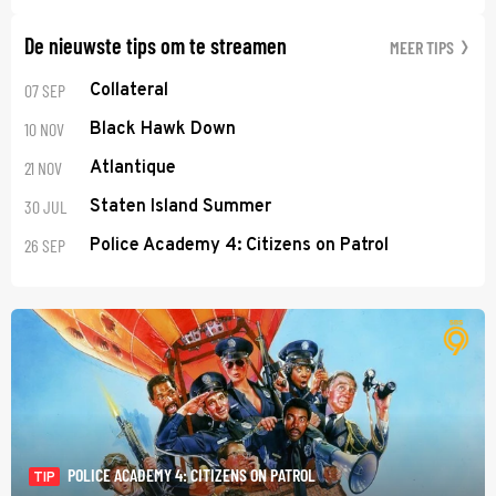
De nieuwste tips om te streamen
MEER TIPS
07 SEP
Collateral
10 NOV
Black Hawk Down
21 NOV
Atlantique
30 JUL
Staten Island Summer
26 SEP
Police Academy 4: Citizens on Patrol
POLICE ACADEMY 4: CITIZENS ON PATROL
TIP