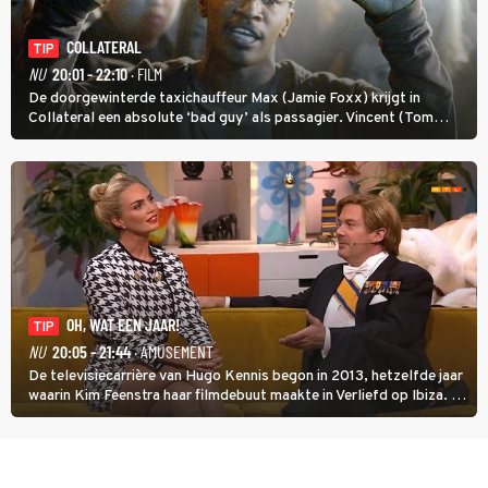
COLLATERAL
TIP
NU
20:01 - 22:10
· FILM
De doorgewinterde taxichauffeur Max (Jamie Foxx) krijgt in
Collateral een absolute ‘bad guy’ als passagier. Vincent (Tom
Cruise) heeft hem nodig om hem de stad door te loodsen om een
wel heel lugubere reden.
OH, WAT EEN JAAR!
TIP
NU
20:05 - 21:44
· AMUSEMENT
De televisiecarrière van Hugo Kennis begon in 2013, hetzelfde jaar
waarin Kim Feenstra haar filmdebuut maakte in Verliefd op Ibiza. In
Oh, Wat een Jaar! wordt duidelijk wat ze nog meer weten van het
jaar waarin ze allebei eindtwintigers waren.