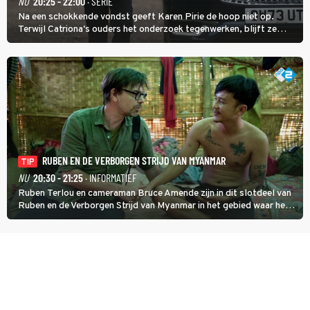
NU
20:25 - 22:00
· SERIE
Na een schokkende vondst geeft Karen Pirie de hoop niet op.
Terwijl Catriona's ouders het onderzoek tegenwerken, blijft ze
speuren naar Adam. In deze slotaflevering van Karen Pirie leidt het
spoor via Frankrijk en Italië naar Malta.
RUBEN EN DE VERBORGEN STRIJD VAN MYANMAR
TIP
NU
20:30 - 21:25
· INFORMATIEF
Ruben Terlou en cameraman Bruce Amende zijn in dit slotdeel van
Ruben en de Verborgen Strijd van Myanmar in het gebied waar het
KNDF-rebellenleger de scepter zwaait. De rebellenleider zet zich
in voor vrijheid en gelijkheid voor iedereen. (HH)