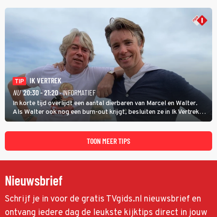
IK VERTREK
TIP
NU
20:30 - 21:20
· INFORMATIEF
In korte tijd overlijdt een aantal dierbaren van Marcel en Walter.
Als Walter ook nog een burn-out krijgt, besluiten ze in Ik Vertrek
een nieuwe start te maken door een B&B in Spanje te openen, waar
ze een moeizame start beleven. (HH)
TOON MEER TIPS
Nieuwsbrief
Schrijf je in voor de gratis TVgids.nl nieuwsbrief en
ontvang iedere dag de leukste kijktips direct in jouw