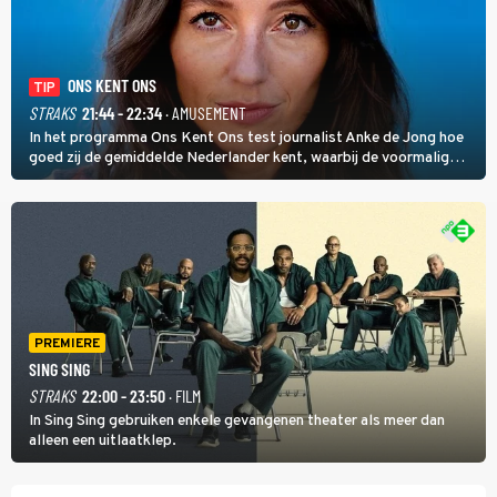
ONS KENT ONS
TIP
STRAKS
21:44 - 22:34
· AMUSEMENT
In het programma Ons Kent Ons test journalist Anke de Jong hoe
goed zij de gemiddelde Nederlander kent, waarbij de voormalig
hoofdredacteur van modebladen Glamour en Elle het samen met
rapper Keizer opneemt tegen Edson da Graça en Marc-Marie
Huijbregts.
PREMIERE
SING SING
STRAKS
22:00 - 23:50
· FILM
In Sing Sing gebruiken enkele gevangenen theater als meer dan
alleen een uitlaatklep.