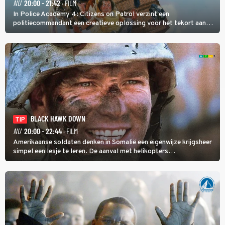
NU
20:00 - 21:42
· FILM
In Police Academy 4: Citizens on Patrol verzint een
politiecommandant een creatieve oplossing voor het tekort aan
agenten.
BLACK HAWK DOWN
TIP
NU
20:00 - 22:44
· FILM
Amerikaanse soldaten denken in Somalië een eigenwijze krijgsheer
simpel een lesje te leren. De aanval met helikopters
verloopt in Black Hawk down dramatisch.