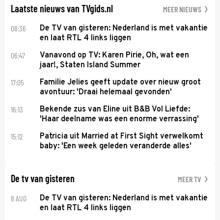
Laatste nieuws van TVgids.nl
MEER NIEUWS
08:36
De TV van gisteren: Nederland is met vakantie
en laat RTL 4 links liggen
06:47
Vanavond op TV: Karen Pirie, Oh, wat een
jaar!, Staten Island Summer
17:05
Familie Jelies geeft update over nieuw groot
avontuur: 'Draai helemaal gevonden'
16:13
Bekende zus van Eline uit B&B Vol Liefde:
'Haar deelname was een enorme verrassing'
15:12
Patricia uit Married at First Sight verwelkomt
baby: 'Een week geleden veranderde alles'
De tv van gisteren
MEER TV
8 AUG
De TV van gisteren: Nederland is met vakantie
en laat RTL 4 links liggen