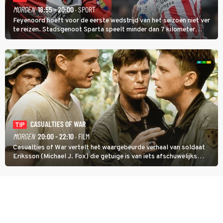
MORGEN
18:55 - 20:00
· SPORT
Feyenoord hoeft voor de eerste wedstrijd van het seizoen niet ver
te reizen. Stadsgenoot Sparta speelt minder dan 7 kilometer
verderop. Feyenoord trok de Spaanse spits Nacho Ferri aan van
KVC Westerlo uit België.
CASUALTIES OF WAR
TIP
MORGEN
20:00 - 22:10
· FILM
Casualties of War vertelt het waargebeurde verhaal van soldaat
Eriksson (Michael J. Fox) die getuige is van iets afschuwelijks
tijdens de Vietnamoorlog. Hij besluit uit de school te klappen.