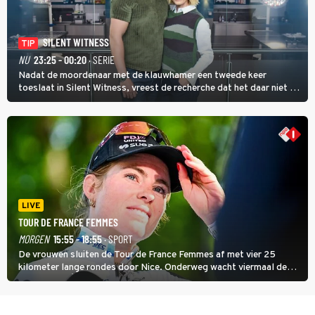
SILENT WITNESS
TIP
NU
23:25 - 00:20
· SERIE
Nadat de moordenaar met de klauwhamer een tweede keer
toeslaat in Silent Witness, vreest de recherche dat het daar niet bij
blijft en vinden Kit en Jack op de plaats delict een foto met nog
twee andere potentiële slachtoffers.
LIVE
TOUR DE FRANCE FEMMES
MORGEN
15:55 - 18:55
· SPORT
De vrouwen sluiten de Tour de France Femmes af met vier 25
kilometer lange rondes door Nice. Onderweg wacht viermaal de
zware Col d'Èze. Aan de finish op de Promenade des Anglais krijgt
de eindwinnaar de laatste gele trui.