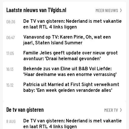
Laatste nieuws van TVgids.nl
MEER NIEUWS
08:36
De TV van gisteren: Nederland is met vakantie
en laat RTL 4 links liggen
06:47
Vanavond op TV: Karen Pirie, Oh, wat een
jaar!, Staten Island Summer
17:05
Familie Jelies geeft update over nieuw groot
avontuur: 'Draai helemaal gevonden'
16:13
Bekende zus van Eline uit B&B Vol Liefde:
'Haar deelname was een enorme verrassing'
15:12
Patricia uit Married at First Sight verwelkomt
baby: 'Een week geleden veranderde alles'
De tv van gisteren
MEER TV
8 AUG
De TV van gisteren: Nederland is met vakantie
en laat RTL 4 links liggen