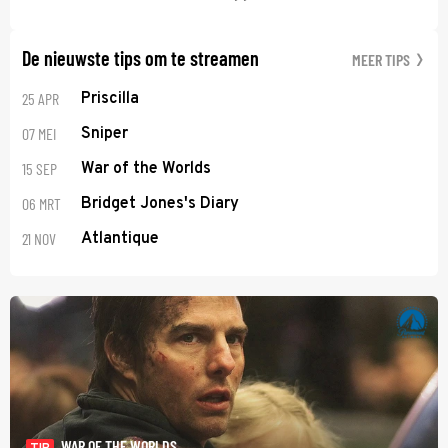
De nieuwste tips om te streamen
MEER TIPS
25 APR
Priscilla
07 MEI
Sniper
15 SEP
War of the Worlds
06 MRT
Bridget Jones's Diary
21 NOV
Atlantique
WAR OF THE WORLDS