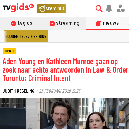
stem nu!
tvgids
streaming
nieuws
GOUDEN TELEVIZIER-RING
SERIE
Aden Young en Kathleen Munroe gaan op
zoek naar echte antwoorden in Law & Order
Toronto: Criminal Intent
JUDITH REGELING
23 FEBRUARI 2026 21:25
·
©