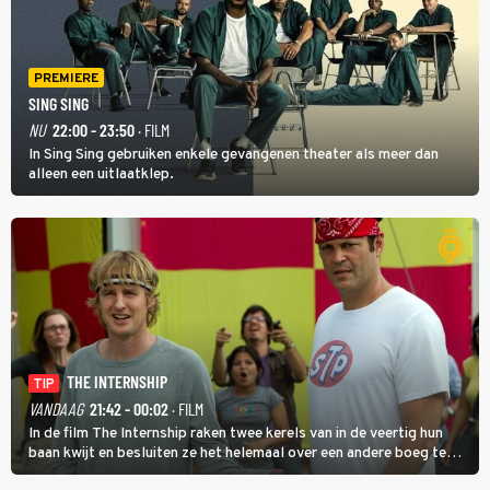
PREMIERE
SING SING
NU
22:00 - 23:50
· FILM
In Sing Sing gebruiken enkele gevangenen theater als meer dan
alleen een uitlaatklep.
THE INTERNSHIP
TIP
VANDAAG
21:42 - 00:02
· FILM
In de film The Internship raken twee kerels van in de veertig hun
baan kwijt en besluiten ze het helemaal over een andere boeg te
gooien door als stagiair aan de slag te gaan bij Google.