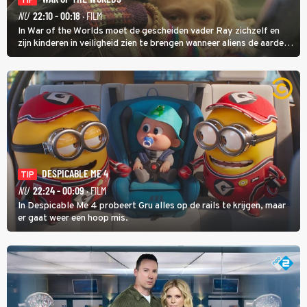
TIP
NU
22:10 - 00:18
· FILM
In War of the Worlds moet de gescheiden vader Ray zichzelf en
zijn kinderen in veiligheid zien te brengen wanneer aliens de aarde
aanvallen.
DESPICABLE ME 4
TIP
NU
22:24 - 00:09
· FILM
In Despicable Me 4 probeert Gru alles op de rails te krijgen, maar
er gaat weer een hoop mis.