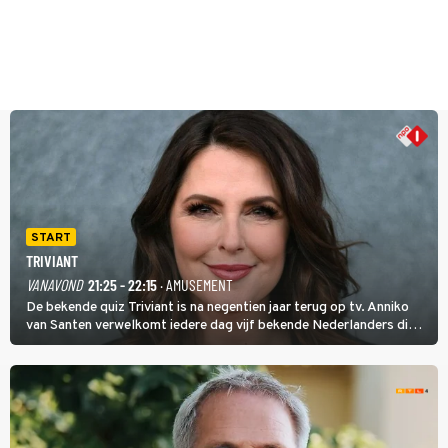
START
TRIVIANT
VANAVOND
21:25 - 22:15
· AMUSEMENT
De bekende quiz Triviant is na negentien jaar terug op tv. Anniko
van Santen verwelkomt iedere dag vijf bekende Nederlanders die
vragen beantwoorden in verschillende categorieën. De beste
speler gaat direct door naar de finaleweek.