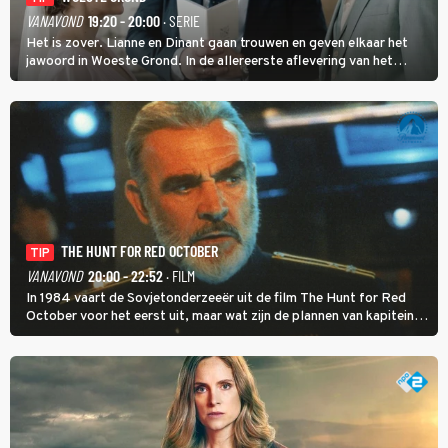
VANAVOND
19:20 - 20:00
· SERIE
Het is zover. Lianne en Dinant gaan trouwen en geven elkaar het
jawoord in Woeste Grond. In de allereerste aflevering van het
eerste seizoen kwam Lianne vanuit de Randstad naar Twente. Daar
is ze inmiddels helemaal op haar plek.
THE HUNT FOR RED OCTOBER
TIP
VANAVOND
20:00 - 22:52
· FILM
In 1984 vaart de Sovjetonderzeeër uit de film The Hunt for Red
October voor het eerst uit, maar wat zijn de plannen van kapitein
Marko Ramius?