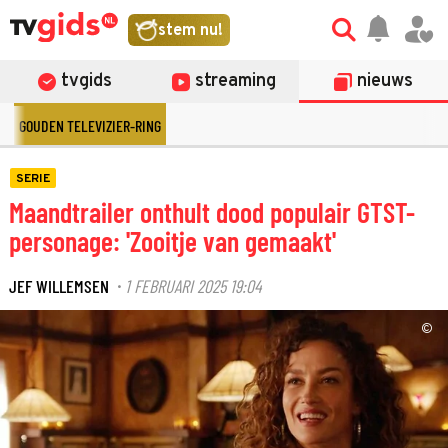
stem nu!
tvgids
streaming
nieuws
GOUDEN TELEVIZIER-RING
SERIE
Maandtrailer onthult dood populair GTST-
personage: 'Zooitje van gemaakt'
JEF WILLEMSEN
1 FEBRUARI 2025 19:04
·
©