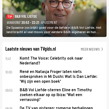
B&B VOL LIEFDE
TIP
VANAVOND
20:53 - 22:21
· AMUSEMENT
De Spaanse zon blijkt goed voor de liefde in B&B Vol Liefde. Het
land bracht al veel moois voor eerdere B&B-eigenaren en hun
partners. Ook Paul runt zijn gastenverblijf in Spanje. De 62-jarige
weduwnaar stuurt aan op een nieuw hoofdstuk.
Laatste nieuws van TVgids.nl
MEER NIEUWS
11:47
Komt The Voice: Celebrity ook naar
Nederland?
10:00
René en Natasja Froger laten niets
onbesproken in Mi Dushi: Wat Is Dan Liefde:
'Wij zijn een open boek'
09:55
B&B Vol Liefde-sterren Eline en Timothy
zoeken elkaar op op Ibiza: 'Wat een
verrassing!'
09:29
De TV van gisteren: zomerse herhalingen