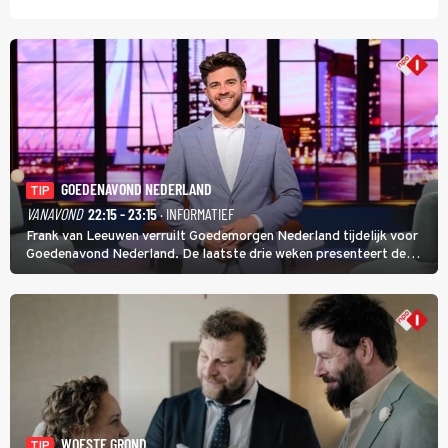
GOEDENAVOND NEDERLAND
TIP
VANAVOND
22:15 - 23:15
· INFORMATIEF
Frank van Leeuwen verruilt Goedemorgen Nederland tijdelijk voor
Goedenavond Nederland. De laatste drie weken presenteert de
journalist en De Slimste Mens-winnaar deze avondtalkshow om en
om met Sam Hagens, die er al vanaf het begin bij is.
WOESTE GROND
TIP