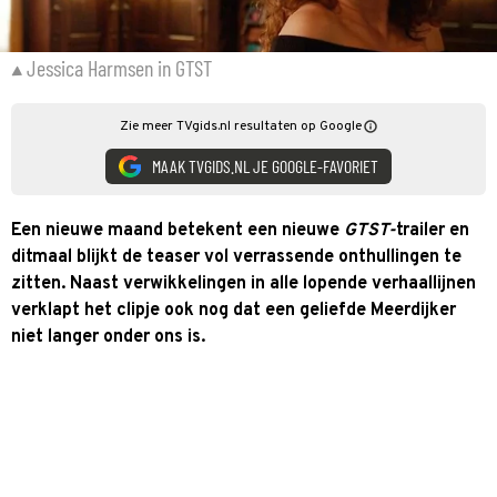
Jessica Harmsen in GTST
Zie meer TVgids.nl resultaten op Google
MAAK TVGIDS.NL JE GOOGLE-FAVORIET
Een nieuwe maand betekent een nieuwe
GTST-
trailer en
ditmaal blijkt de teaser vol verrassende onthullingen te
zitten. Naast verwikkelingen in alle lopende verhaallijnen
verklapt het clipje ook nog dat een geliefde Meerdijker
niet langer onder ons is.