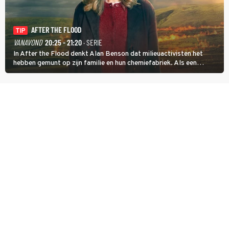
AFTER THE FLOOD
TIP
VANAVOND
20:25 - 21:20
· SERIE
In After the Flood denkt Alan Benson dat milieuactivisten het
hebben gemunt op zijn familie en hun chemiefabriek. Als een
brandende boodschap in het veen de boel op scherp zet, besluit
Jo Marshall de jonge Finn Allen aan de tand te voelen.