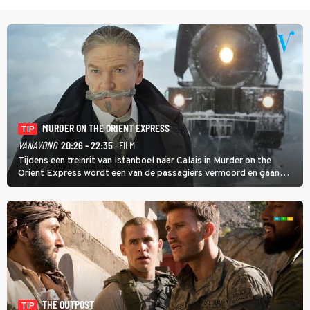
MURDER ON THE ORIENT EXPRESS
TIP
VANAVOND
20:26 - 22:35
· FILM
Tijdens een treinrit van Istanboel naar Calais in Murder on the
Orient Express wordt een van de passagiers vermoord en gaan
detective Hercule Poirot en zijn snor uitzoeken wie van de andere
treinreizigers de dader is.
THE OUTPOST
TIP