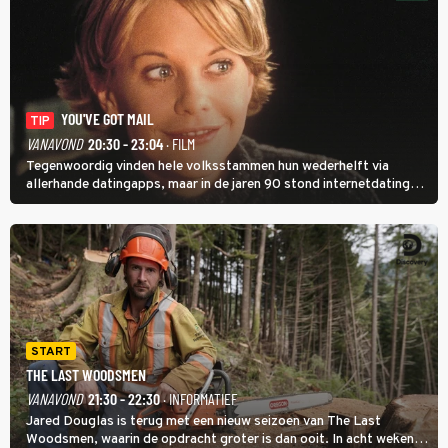
YOU'VE GOT MAIL
TIP
VANAVOND
20:30 - 23:04
· FILM
Tegenwoordig vinden hele volksstammen hun wederhelft via
allerhande datingapps, maar in de jaren 90 stond internetdating
nog in de kinderschoenen. In de film You've Got Mail zie je dat
terug.
START
THE LAST WOODSMEN
VANAVOND
21:30 - 22:30
· INFORMATIEF
Jared Douglas is terug met een nieuw seizoen van The Last
Woodsmen, waarin de opdracht groter is dan ooit. In acht weken