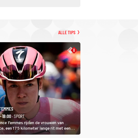
ALLE TIPS
 FEMMES
- 18:00
· SPORT
rance Femmes rijden de vrouwen van
ce, een 175 kilometer lange rit met een
 in het midden. Dat is mogelijk niet de