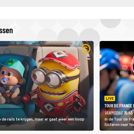
issen
LIVE
TOUR DE FRANCE
VANMIDDAG
15:45 
 de rails te krijgen, maar er gaat weer een hoop
In de Tour de F
Sisteron naar Ni
geleidelijke klim