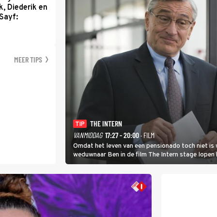
k, Diederik en
Sayf:
MEER TIPS
THE INTERN
TIP
VANMIDDAG
17:27 - 20:00
· FILM
Omdat het leven van een pensionado toch niet is 
weduwnaar Ben in de film The Intern stage lopen 
gouden zet blijkt te zijn.