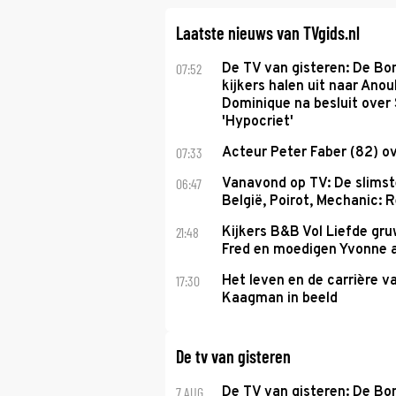
Laatste nieuws van TVgids.nl
07:52
De TV van gisteren: De B
kijkers halen uit naar Anou
Dominique na besluit over 
'Hypocriet'
07:33
Acteur Peter Faber (82) o
06:47
Vanavond op TV: De slims
België, Poirot, Mechanic: 
21:48
Kijkers B&B Vol Liefde gr
Fred en moedigen Yvonne 
17:30
Het leven en de carrière v
Kaagman in beeld
De tv van gisteren
7 AUG
De TV van gisteren: De B