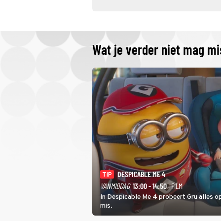
Wat je verder niet mag m
DESPICABLE ME 4
TIP
VANMIDDAG
13:00 - 14:50
· FILM
In Despicable Me 4 probeert Gru alles op
mis.