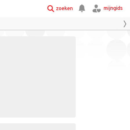
mijngids
zoeken