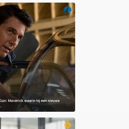
is, dat is de temperatuur. Het kan in Nice
eet worden.
Gun: Maverick waarin hij een nieuwe
.