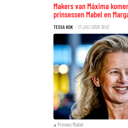
Makers van Máxima komen
prinsessen Mabel en Marga
TESSA KOK
17 JULI 2025 19:12
·
Prinses Mabel