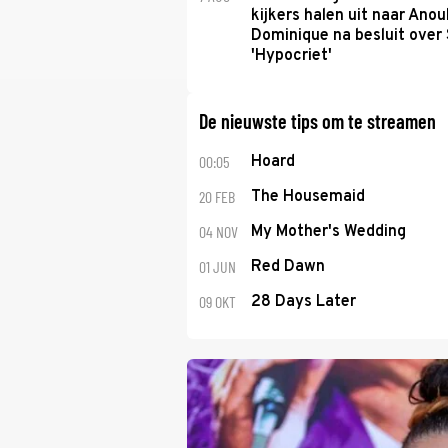
kijkers halen uit naar Anou
Dominique na besluit over 
'Hypocriet'
De nieuwste tips om te streamen
00:05
Hoard
20 FEB
The Housemaid
04 NOV
My Mother's Wedding
01 JUN
Red Dawn
09 OKT
28 Days Later