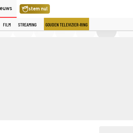
ieuws
stem nu!
FILM
STREAMING
GOUDEN TELEVIZIER-RING