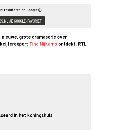
nl resultaten op Google
DS.NL JE GOOGLE-FAVORIET
 nieuwe, grote dramaserie over
jkcijferexpert
Tina Nijkamp
ontdekt. RTL
sseerd in het koningshuis