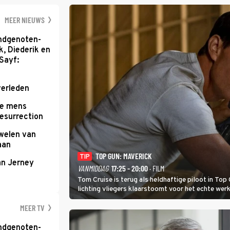
zwaarste hindern
namelijk bloedh
MEER NIEUWS
ondgenoten-
k, Diederik en
Sayf:
verleden
te mens
Resurrection
uwelen van
aan
TOP GUN: MAVERICK
TIP
an Jerney
VANMIDDAG
17:25 - 20:00
· FILM
Tom Cruise is terug als heldhaftige piloot in Top 
lichting vliegers klaarstoomt voor het echte werk
MEER TV
ondgenoten-