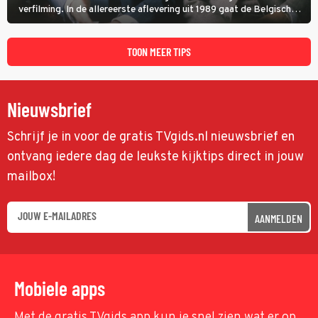
verfilming. In de allereerste aflevering uit 1989 gaat de Belgische
speurder op zoek naar een vermiste kok. Poirot raakt al snel
verwikkeld in een moordzaak. (HH)
TOON MEER TIPS
Nieuwsbrief
Schrijf je in voor de gratis TVgids.nl nieuwsbrief en
ontvang iedere dag de leukste kijktips direct in jouw
mailbox!
AANMELDEN
Mobiele apps
Met de gratis TVgids app kun je snel zien wat er op