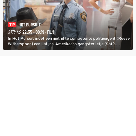
HOT PURSUIT
TIP
STRAKS
22:35 - 00:19
· FILM
In Hot Pursuit moet een niet al te competente politieagent (Reese
Witherspoon) een Latijns-Amerikaans gangsterliefje (Sofía
Vergara) beschermen tegen corrupte agenten en moordlustige
maffiatypes.