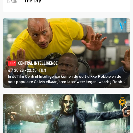
13 AUG
The Dry
CENTRAL INTELLIGENCE
TIP
NU
20:26 - 22:35
· FILM
In de film Central Intelligence komen de ooit dikke Robbie en de
ooit populaire Calvin elkaar jaren later weer tegen, waarbij Robbie,
inmiddels supergespierd en werkzaam voor de CIA, Calvins hulp
goed kan gebruiken.