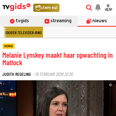
stem nu!
tvgids
streaming
nieuws
GOUDEN TELEVIZIER-RING
SERIE
Melanie Lynskey maakt haar opwachting in
Matlock
JUDITH REGELING
18 FEBRUARI 2026 22:20
·
©