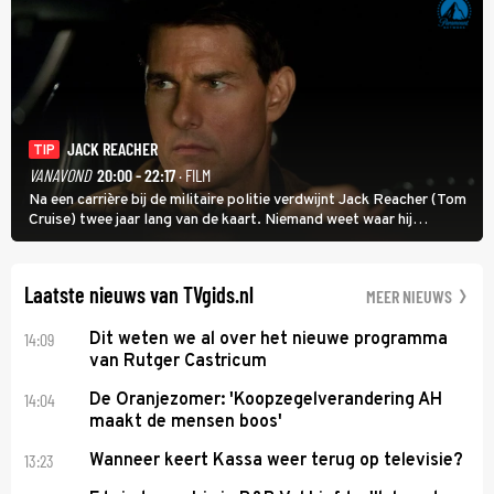
JACK REACHER
TIP
VANAVOND
20:00 - 22:17
· FILM
Na een carrière bij de militaire politie verdwijnt Jack Reacher (Tom
Cruise) twee jaar lang van de kaart. Niemand weet waar hij
uithangt, totdat moordverdachte James Barr naar hem vraagt.
Laatste nieuws van TVgids.nl
MEER NIEUWS
14:09
Dit weten we al over het nieuwe programma
van Rutger Castricum
14:04
De Oranjezomer: 'Koopzegelverandering AH
maakt de mensen boos'
13:23
Wanneer keert Kassa weer terug op televisie?