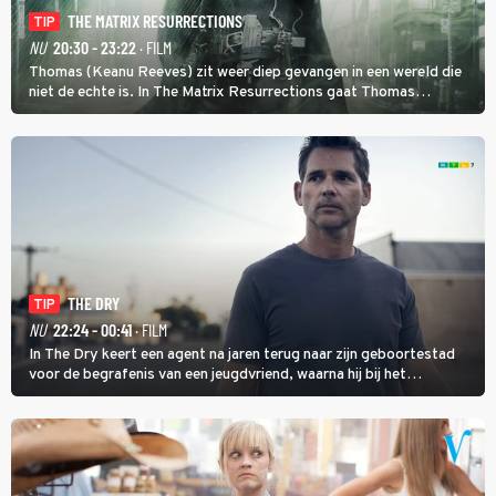
THE MATRIX RESURRECTIONS
TIP
NU
20:30 - 23:22
· FILM
Thomas (Keanu Reeves) zit weer diep gevangen in een wereld die
niet de echte is. In The Matrix Resurrections gaat Thomas
proberen uit deze schijnwereld te ontsnappen.
THE DRY
TIP
NU
22:24 - 00:41
· FILM
In The Dry keert een agent na jaren terug naar zijn geboortestad
voor de begrafenis van een jeugdvriend, waarna hij bij het
onderzoeken van diens dood een verband begint te vermoeden
met een oude zaak.