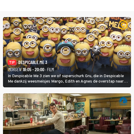
DESPICABLE ME 3
TIP
MORGEN
18:05 - 20:00
· FILM
In Despicable Me 3 zien we of superschurk Gru, die in Despicable
Me dankzij weesmeisjes Margo, Edith en Agnes de overstap naar
het rechte pad maakte, ook op dat pad weet te blijven.