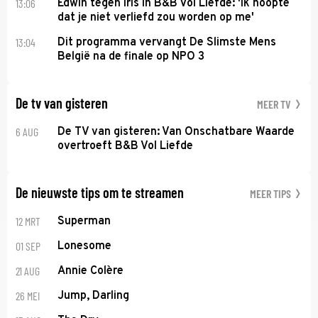
13:06
Edwin tegen Iris in B&B Vol Liefde: 'Ik hoopte
dat je niet verliefd zou worden op me'
13:04
Dit programma vervangt De Slimste Mens
België na de finale op NPO 3
De tv van gisteren
MEER TV
6 AUG
De TV van gisteren: Van Onschatbare Waarde
overtroeft B&B Vol Liefde
De nieuwste tips om te streamen
MEER TIPS
12 MRT
Superman
01 SEP
Lonesome
21 AUG
Annie Colère
26 MEI
Jump, Darling