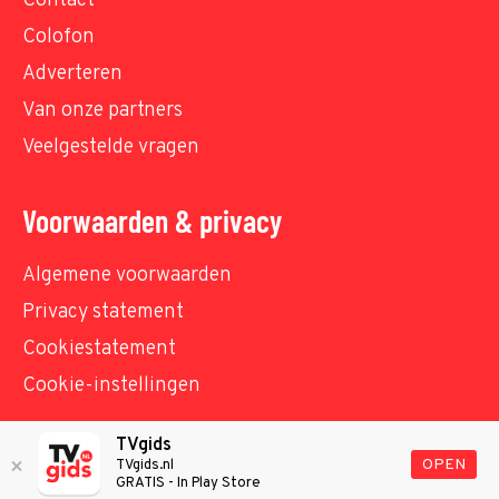
Contact
Colofon
Adverteren
Van onze partners
Veelgestelde vragen
Voorwaarden & privacy
Algemene voorwaarden
Privacy statement
Cookiestatement
Cookie-instellingen
TVgids
© TVgids.nl 2026 - All rights reserved. No text and
OPEN
TVgids.nl
GRATIS - In Play Store
datamining.