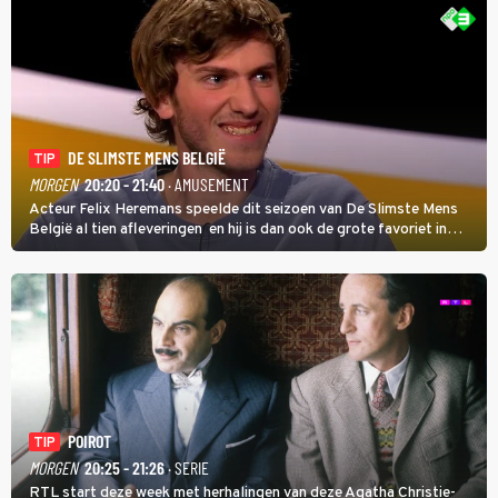
DE SLIMSTE MENS BELGIË
TIP
MORGEN
20:20 - 21:40
· AMUSEMENT
Acteur Felix Heremans speelde dit seizoen van De Slimste Mens
België al tien afleveringen en hij is dan ook de grote favoriet in
deze seizoensfinale. En er is Nederlandse inbreng, want komiek
Soundos El Ahmadi neemt plaats aan de jurytafel.
POIROT
TIP
MORGEN
20:25 - 21:26
· SERIE
RTL start deze week met herhalingen van deze Agatha Christie-