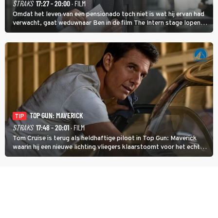
STRAKS
17:27 - 20:00
· FILM
Omdat het leven van een pensionado toch niet is wat hij ervan had
verwacht, gaat weduwnaar Ben in de film The Intern stage lopen
bij de hippe webwinkel van Jules, wat een gouden zet blijkt te zijn.
TOP GUN: MAVERICK
TIP
STRAKS
17:48 - 20:01
· FILM
Tom Cruise is terug als heldhaftige piloot in Top Gun: Maverick
waarin hij een nieuwe lichting vliegers klaarstoomt voor het echte
werk.