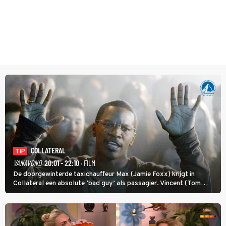
COLLATERAL
TIP
VANAVOND
20:01 - 22:10
· FILM
De doorgewinterde taxichauffeur Max (Jamie Foxx) krijgt in
Collateral een absolute ‘bad guy’ als passagier. Vincent (Tom
Cruise) heeft hem nodig om hem de stad door te loodsen om een
wel heel lugubere reden.