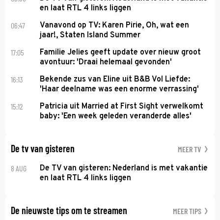
en laat RTL 4 links liggen
06:47
Vanavond op TV: Karen Pirie, Oh, wat een
jaar!, Staten Island Summer
17:05
Familie Jelies geeft update over nieuw groot
avontuur: 'Draai helemaal gevonden'
16:13
Bekende zus van Eline uit B&B Vol Liefde:
'Haar deelname was een enorme verrassing'
15:12
Patricia uit Married at First Sight verwelkomt
baby: 'Een week geleden veranderde alles'
De tv van gisteren
MEER TV
8 AUG
De TV van gisteren: Nederland is met vakantie
en laat RTL 4 links liggen
De nieuwste tips om te streamen
MEER TIPS