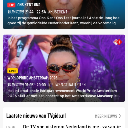
ONS KENT ONS
TIP
VANAVOND
21:44 - 22:34
· AMUSEMENT
In het programma Ons Kent Ons test journalist Anke de Jong hoe
goed zij de gemiddelde Nederlander kent, waarbij de voormalig
hoofdredacteur van modebladen Glamour en Elle het samen met
rapper Keizer opneemt tegen Edson da Graça en Marc-Marie
Huijbregts.
LIVE
WORLDPRIDE AMSTERDAM 2026
VANAVOND
19:05 - 20:00
· NIEUWS/ACTUALITEITEN
Het internationale lhbtqia+-evenement WorldPride Amsterdam
2026 sluit af met een concert op het Amsterdamse Museumplein.
Anita Doth is een van de optredende artiesten. In de jaren 90
veroverde ze de wereld als zangeres van 2Unlimited.
Laatste nieuws van TVgids.nl
MEER NIEUWS
08:36
De TV van gisteren: Nederland is met vakantie