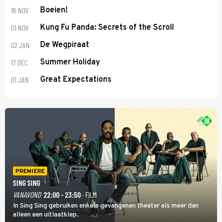
16 NOV
Boeien!
01 NOV
Kung Fu Panda: Secrets of the Scroll
02 JAN
De Wegpiraat
17 DEC
Summer Holiday
01 JAN
Great Expectations
PREMIERE
SING SING
VANAVOND
22:00 - 23:50
· FILM
In Sing Sing gebruiken enkele gevangenen theater als meer dan
alleen een uitlaatklep.