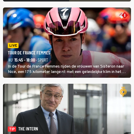
LIVE
TOUR DE FRANCE FEMMES
NU
15:45 - 18:00
· SPORT
In de Tour de France Femmes rijden de vrouwen van Sisteron naar
Nice, een 175 kilometer lange rit met een geleidelijke klim in het
midden. Dat is mogelijk niet de zwaarste hindernis, dat is de
temperatuur. Het kan in Nice namelijk bloedheet worden.
THE INTERN
TIP