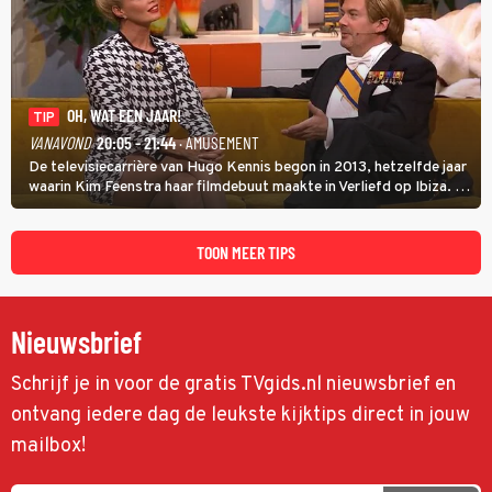
OH, WAT EEN JAAR!
TIP
VANAVOND
20:05 - 21:44
· AMUSEMENT
De televisiecarrière van Hugo Kennis begon in 2013, hetzelfde jaar
waarin Kim Feenstra haar filmdebuut maakte in Verliefd op Ibiza. In
Oh, Wat een Jaar! wordt duidelijk wat ze nog meer weten van het
jaar waarin ze allebei eindtwintigers waren.
TOON MEER TIPS
Nieuwsbrief
Schrijf je in voor de gratis TVgids.nl nieuwsbrief en
ontvang iedere dag de leukste kijktips direct in jouw
mailbox!