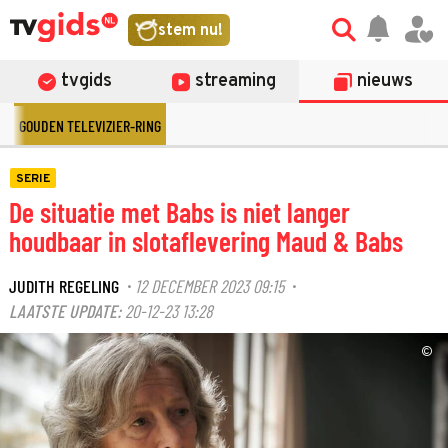
stem nu!
tvgids
streaming
nieuws
GOUDEN TELEVIZIER-RING
SERIE
De situatie met Babs is niet langer
houdbaar in slotaflevering Maud & Babs
JUDITH REGELING
12 DECEMBER 2023 09:15
·
·
LAATSTE UPDATE:
20-12-23 13:28
©