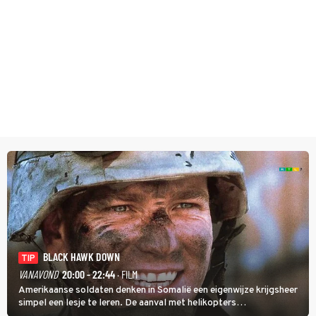
BLACK HAWK DOWN
TIP
VANAVOND
20:00 - 22:44
· FILM
Amerikaanse soldaten denken in Somalië een eigenwijze krijgsheer
simpel een lesje te leren. De aanval met helikopters
verloopt in Black Hawk down dramatisch.