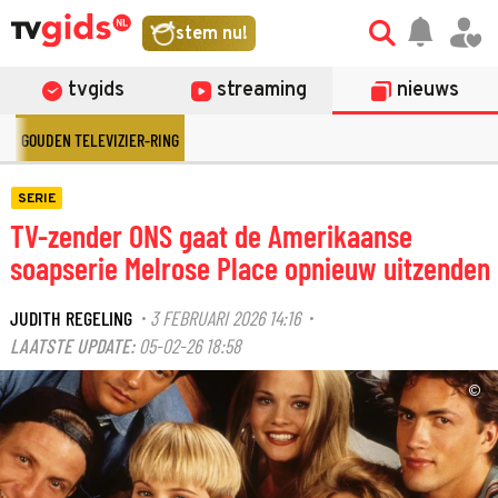
stem nu!
tvgids
streaming
nieuws
GOUDEN TELEVIZIER-RING
SERIE
TV-zender ONS gaat de Amerikaanse
soapserie Melrose Place opnieuw uitzenden
JUDITH REGELING
3 FEBRUARI 2026 14:16
·
·
LAATSTE UPDATE:
05-02-26 18:58
©