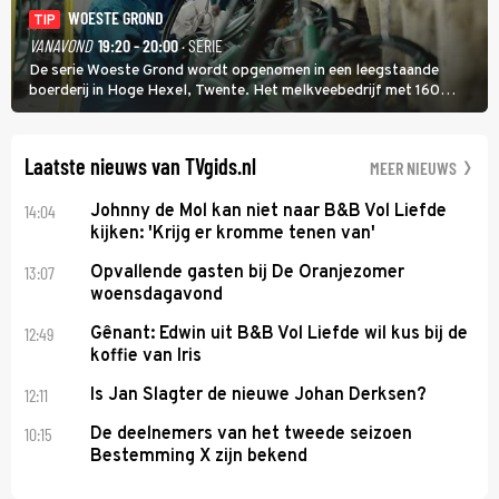
WOESTE GROND
TIP
VANAVOND
19:20 - 20:00
· SERIE
De serie Woeste Grond wordt opgenomen in een leegstaande
boerderij in Hoge Hexel, Twente. Het melkveebedrijf met 160
koeien moest sluiten, omdat het dicht bij een Natura 2000-gebied
ligt. In de serie heerst er een gevaarlijke veeziekte.
Laatste nieuws van TVgids.nl
MEER NIEUWS
14:04
Johnny de Mol kan niet naar B&B Vol Liefde
kijken: 'Krijg er kromme tenen van'
13:07
Opvallende gasten bij De Oranjezomer
woensdagavond
12:49
Gênant: Edwin uit B&B Vol Liefde wil kus bij de
koffie van Iris
12:11
Is Jan Slagter de nieuwe Johan Derksen?
10:15
De deelnemers van het tweede seizoen
Bestemming X zijn bekend