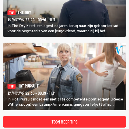
THE DRY
TIP
VANAVOND
22:24 - 00:41
· FILM
In The Dry keert een agent na jaren terug naar zijn geboortestad
voor de begrafenis van een jeugdvriend, waarna hij bij het
onderzoeken van diens dood een verband begint te vermoeden
met een oude zaak.
HOT PURSUIT
TIP
VANAVOND
22:36 - 00:19
· FILM
In Hot Pursuit moet een niet al te competente politieagent (Reese
Witherspoon) een Latijns-Amerikaans gangsterliefje (Sofía
Vergara) beschermen tegen corrupte agenten en moordlustige
maffiatypes.
TOON MEER TIPS