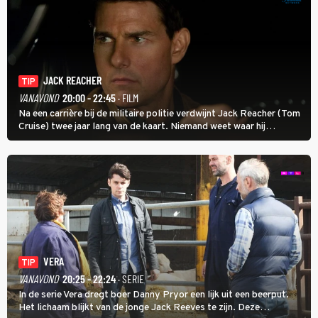
JACK REACHER
TIP
VANAVOND
20:00 - 22:45
· FILM
Na een carrière bij de militaire politie verdwijnt Jack Reacher (Tom
Cruise) twee jaar lang van de kaart. Niemand weet waar hij
uithangt, totdat moordverdachte James Barr naar hem vraagt.
VERA
TIP
VANAVOND
20:25 - 22:24
· SERIE
In de serie Vera dregt boer Danny Pryor een lijk uit een beerput.
Het lichaam blijkt van de jonge Jack Reeves te zijn. Deze