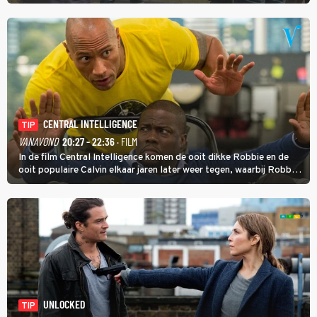
homoseksuele woonwagenbewoner had gebroken met zijn familie
en verliet het kamp met slaande ruzie.
CENTRAL INTELLIGENCE
TIP
VANAVOND
20:27 - 22:36
· FILM
In de film Central Intelligence komen de ooit dikke Robbie en de
ooit populaire Calvin elkaar jaren later weer tegen, waarbij Robbie,
inmiddels supergespierd en werkzaam voor de CIA, Calvins hulp
goed kan gebruiken.
UNLOCKED
TIP