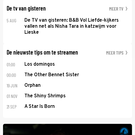
De tv van gisteren
MEER TV
5 AUG
De TV van gisteren: B&B Vol Liefde-kijkers
vallen net als Nisha Tara in katzwijm voor
Lieske
De nieuwste tips om te streamen
MEER TIPS
01:00
Los domingos
00:00
The Other Bennet Sister
19 JUN
Orphan
01 NOV
The Shiny Shrimps
21 SEP
A Star Is Born