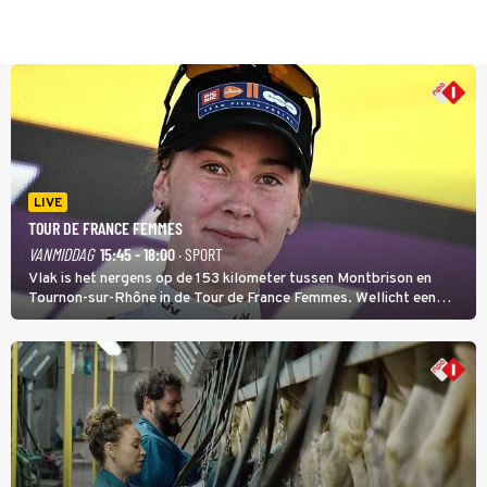
LIVE
TOUR DE FRANCE FEMMES
VANMIDDAG
15:45 - 18:00
· SPORT
Vlak is het nergens op de 153 kilometer tussen Montbrison en
Tournon-sur-Rhône in de Tour de France Femmes. Wellicht een
kans voor Nienke Vinke, die vorig jaar de witte trui won.