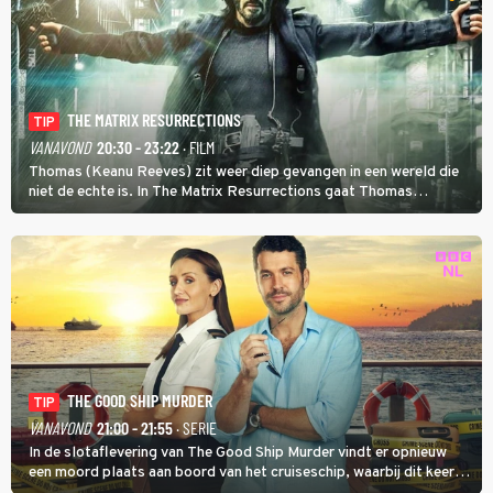
THE MATRIX RESURRECTIONS
TIP
VANAVOND
20:30 - 23:22
· FILM
Thomas (Keanu Reeves) zit weer diep gevangen in een wereld die
niet de echte is. In The Matrix Resurrections gaat Thomas
proberen uit deze schijnwereld te ontsnappen.
THE GOOD SHIP MURDER
TIP
VANAVOND
21:00 - 21:55
· SERIE
In de slotaflevering van The Good Ship Murder vindt er opnieuw
een moord plaats aan boord van het cruiseschip, waarbij dit keer
een bemanningslid het slachtoffer is en kapitein Marlowe de dader