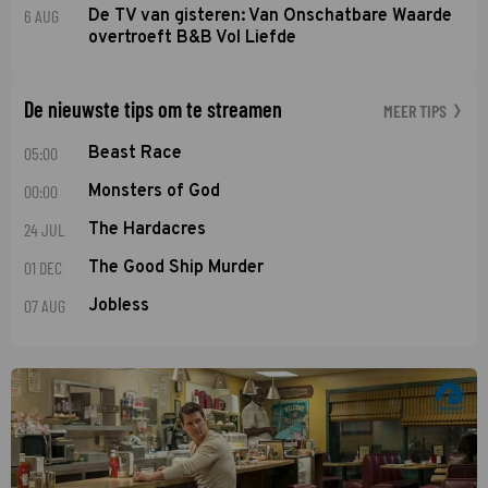
6 AUG
De TV van gisteren: Van Onschatbare Waarde
overtroeft B&B Vol Liefde
De nieuwste tips om te streamen
MEER TIPS
05:00
Beast Race
00:00
Monsters of God
24 JUL
The Hardacres
01 DEC
The Good Ship Murder
07 AUG
Jobless