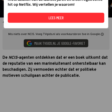
hit op Netflix. Wij vertellen je waarom!
LEES MEER
Sean Murray als Timothy McGee in NCIS
Mis niets over NCIS. Voeg TVgids.nl als voorkeursbron toe in Google.
MAAK TVGIDS.NL JE GOOGLE-FAVORIET
De
NCIS
-agenten ontdekken dat er een boek uitkomt dat
de reputatie van een marineluitenant onherstelbaar kan
beschadigen. Zij vermoeden echter dat er politieke
motieven schuilgaan achter de publicatie.