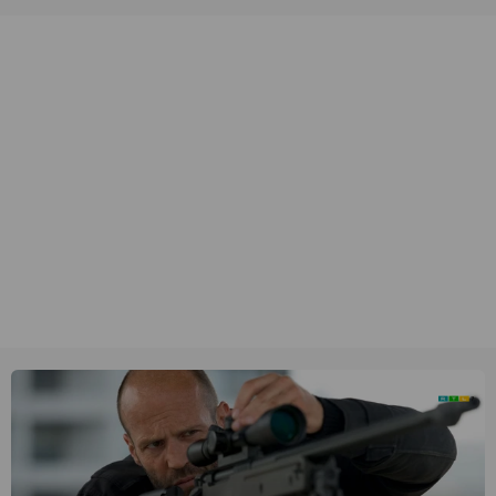
unieke amateurbeelden uit verschillende decennia. (HH)