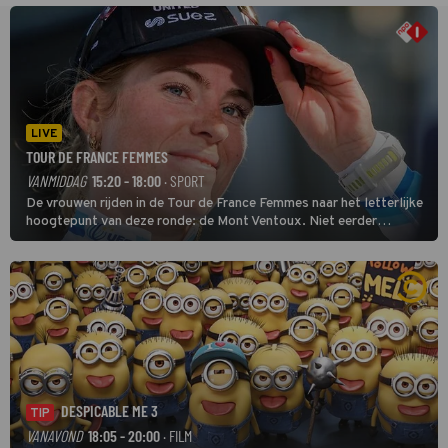
LIVE
TOUR DE FRANCE FEMMES
VANMIDDAG
15:20 - 18:00
· SPORT
De vrouwen rijden in de Tour de France Femmes naar het letterlijke
hoogtepunt van deze ronde: de Mont Ventoux. Niet eerder
finishten de vrouwen voor deze koers op deze kale col uit de
buitencategorie. De aanloop naar de slotklim is vlak.
DESPICABLE ME 3
TIP
VANAVOND
18:05 - 20:00
· FILM