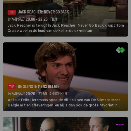
JACK REACHER: NEVER GO BACK
TIP
VANAVOND
20:00 - 22:25
· FILM
Jack Reacher is terug! In Jack Reacher: Never Go Back kruipt Tom
Cruise weer in de huid van de keiharde ex-militair.
DE SLIMSTE MENS BELGIË
TIP
VANAVOND
20:20 - 21:40
· AMUSEMENT
Acteur Felix Heremans speelde dit seizoen van De Slimste Mens
België al tien afleveringen en hij is dan ook de grote favoriet in
deze seizoensfinale. En er is Nederlandse inbreng, want komiek
Soundos El Ahmadi neemt plaats aan de jurytafel.