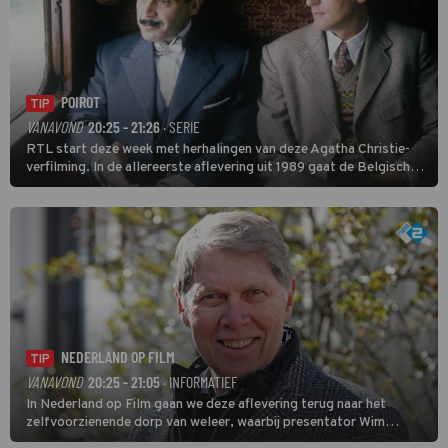
POIROT
TIP
VANAVOND
20:25 - 21:26
· SERIE
RTL start deze week met herhalingen van deze Agatha Christie-
verfilming. In de allereerste aflevering uit 1989 gaat de Belgische
speurder op zoek naar een vermiste kok. Poirot raakt al snel
verwikkeld in een moordzaak. (HH)
NEDERLAND OP FILM
TIP
VANAVOND
20:25 - 21:05
· INFORMATIEF
In Nederland op Film gaan we deze aflevering terug naar het
zelfvoorzienende dorp van weleer, waarbij presentator Wim
Daniëls de kijkers meeneemt op reis door de tijd aan de hand van