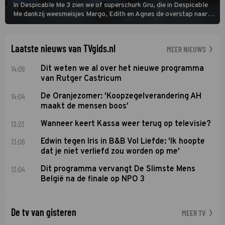
In Despicable Me 3 zien we of superschurk Gru, die in Despicable
Me dankzij weesmeisjes Margo, Edith en Agnes de overstap naar
het rechte pad maakte, ook op dat pad weet te blijven.
Laatste nieuws van TVgids.nl
MEER NIEUWS
14:09
Dit weten we al over het nieuwe programma
van Rutger Castricum
14:04
De Oranjezomer: 'Koopzegelverandering AH
maakt de mensen boos'
13:23
Wanneer keert Kassa weer terug op televisie?
13:06
Edwin tegen Iris in B&B Vol Liefde: 'Ik hoopte
dat je niet verliefd zou worden op me'
13:04
Dit programma vervangt De Slimste Mens
België na de finale op NPO 3
De tv van gisteren
MEER TV