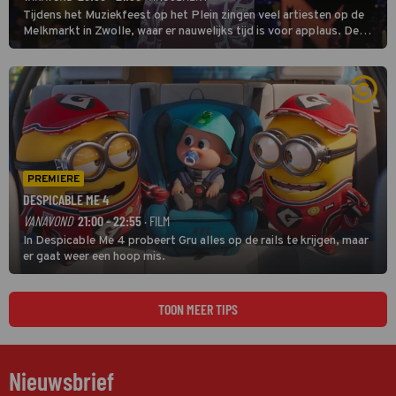
Tijdens het Muziekfeest op het Plein zingen veel artiesten op de
Melkmarkt in Zwolle, waar er nauwelijks tijd is voor applaus. De
grootste namen zijn André Hazes, Jannes, René Froger en
natuurlijk Rutger van Barneveld met zijn hit Zwoele Zomernachten.
PREMIERE
DESPICABLE ME 4
VANAVOND
21:00 - 22:55
· FILM
In Despicable Me 4 probeert Gru alles op de rails te krijgen, maar
er gaat weer een hoop mis.
TOON MEER TIPS
Nieuwsbrief