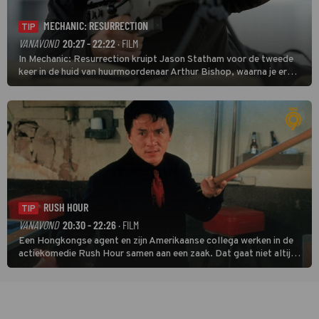
MECHANIC: RESURRECTION
TIP
VANAVOND
20:27 - 22:22
· FILM
In Mechanic: Resurrection kruipt Jason Statham voor de tweede
keer in de huid van huurmoordenaar Arthur Bishop, waarna je er
donder op kunt zeggen dat er van Bishops geplande pensioen niet
veel terechtkomt.
RUSH HOUR
TIP
VANAVOND
20:30 - 22:26
· FILM
Een Hongkongse agent en zijn Amerikaanse collega werken in de
actiekomedie Rush Hour samen aan een zaak. Dat gaat niet altijd
van een leien dakje.