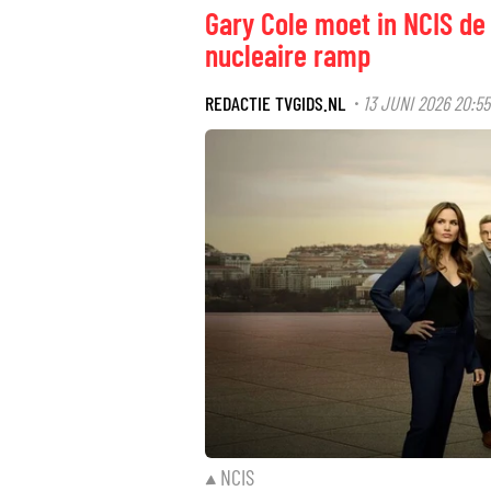
Gary Cole moet in NCIS de
nucleaire ramp
REDACTIE TVGIDS.NL
13 JUNI 2026 20:55
·
NCIS