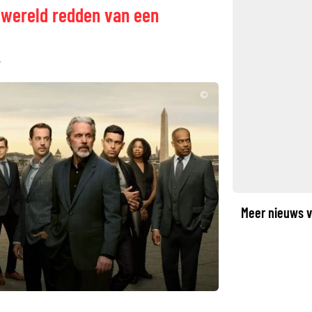
 wereld redden van een
©
Meer nieuws v