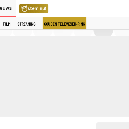
ieuws
stem nu!
FILM
STREAMING
GOUDEN TELEVIZIER-RING