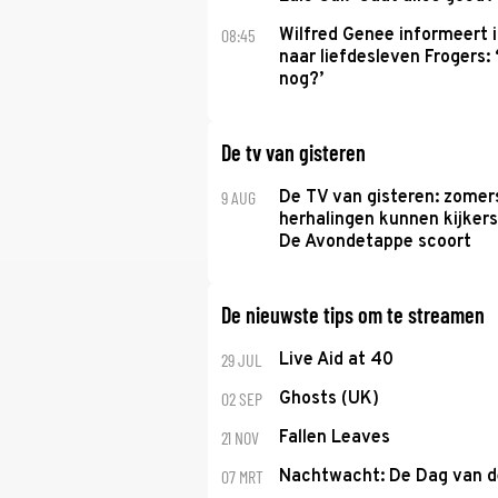
08:45
Wilfred Genee informeert i
naar liefdesleven Frogers: 
nog?’
De tv van gisteren
9 AUG
De TV van gisteren: zomer
herhalingen kunnen kijkers
De Avondetappe scoort
De nieuwste tips om te streamen
29 JUL
Live Aid at 40
02 SEP
Ghosts (UK)
21 NOV
Fallen Leaves
07 MRT
Nachtwacht: De Dag van 