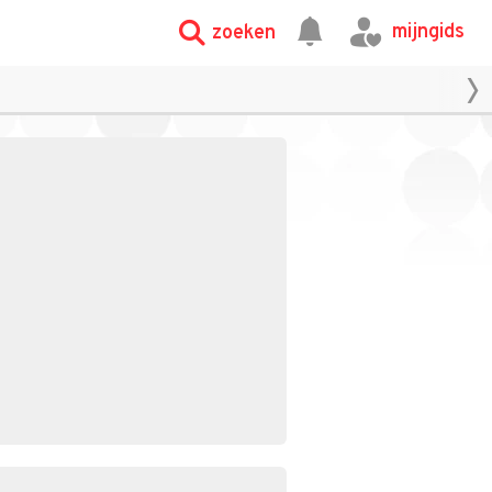
mijngids
zoeken