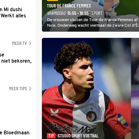
TOUR DE FRANCE FEMMES
n Mi dushi
VANMIDDAG
15:55 - 18:55
· SPORT
‘Werkt alles
De vrouwen sluiten de Tour de France Femmes af 
Nice. Onderweg wacht viermaal de zware Col d'È
Anglais krijgt de eindwinnaar de laatste gele trui.
MEER TV
se
 niet bekoren,
MEER TIPS
de Bloedmaan
STUDIO SPORT VOETBAL
TIP