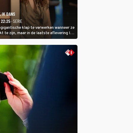
, IK DANS
- 22:25
· SERIE
 gigantische klap te verwerken wanneer ze
kt te zijn, maar in de laatste aflevering Ik
 laat ze zien dat ze niet van plan is op te
 ze daarvoor een ingrijpende operatie
.