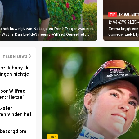
IK VAL NIET
TIP
VANAVOND
21:35 
; het huwelijk van Natasja en René Froger was niet
Emma krijgt een
i: Wat Is Dan Liefde? neemt Wilfred Genee het
opnieuw ziek blij
er de liefde te hebben.
Val Niet, Ik Dans
geven, zelfs als
moet ondergaan
MEER NIEUWS
r: Johnny de
ingen nichtje
oor Wilfred
n: ‘Hetze’
!-ster
ren vinden het
 bezorgd om
'
LIVE