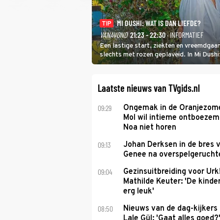
MI DUSHI: WAT IS DAN LIEFDE?
TIP
VANAVOND
21:23 - 22:30
· INFORMATIEF
Een lastige start, ziekten en vreemdgaan
slechts met rozen geplaveid. In Mi Dush
showbizzkoppel mee uit vissen om het ov
Laatste nieuws van TVgids.nl
09:29
Ongemak in de Oranjezome
Mol wil intieme ontboezem
Noa niet horen
09:13
Johan Derksen in de bres v
Genee na overspelgeruchte
09:04
Gezinsuitbreiding voor Urk
Mathilde Keuter: 'De kinde
erg leuk'
08:50
Nieuws van de dag-kijkers
Lale Gül: 'Gaat alles goed?