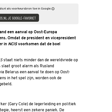
ds.nl als voorkeursbron toe in Google.
DS.NL JE GOOGLE-FAVORIET
land een aanval op Oost-Europa
ens. Omdat de president en vicepresident
er in
NCIS
voorkomen dat de boel
IS
staat niets minder dan de wereldvrede op
 slaat groot alarm als Rusland
via Belarus een aanval te doen op Oost-
s in het spel zijn, worden ook de
gebeld.
er (Gary Cole) de legerleiding en politiek
ategie, heerst een zekere paniek. De