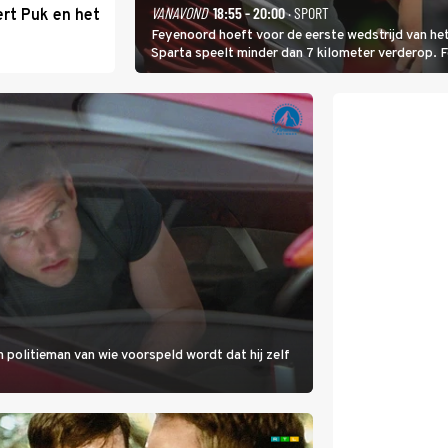
VANAVOND
18:55 - 20:00
· SPORT
rt Puk en het
Feyenoord hoeft voor de eerste wedstrijd van het
Sparta speelt minder dan 7 kilometer verderop. 
Ferri aan van KVC Westerlo uit België.
 politieman van wie voorspeld wordt dat hij zelf