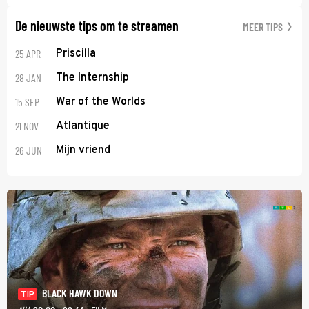
De nieuwste tips om te streamen
MEER TIPS
25 APR
Priscilla
28 JAN
The Internship
15 SEP
War of the Worlds
21 NOV
Atlantique
26 JUN
Mijn vriend
BLACK HAWK DOWN
TIP