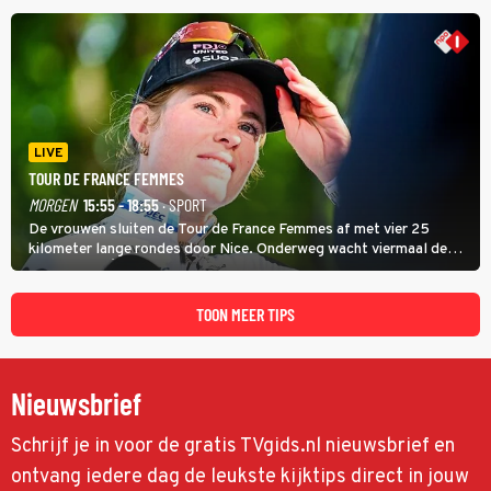
twee andere potentiële slachtoffers.
LIVE
TOUR DE FRANCE FEMMES
MORGEN
15:55 - 18:55
· SPORT
De vrouwen sluiten de Tour de France Femmes af met vier 25
kilometer lange rondes door Nice. Onderweg wacht viermaal de
zware Col d'Èze. Aan de finish op de Promenade des Anglais krijgt
de eindwinnaar de laatste gele trui.
TOON MEER TIPS
Nieuwsbrief
Schrijf je in voor de gratis TVgids.nl nieuwsbrief en
ontvang iedere dag de leukste kijktips direct in jouw