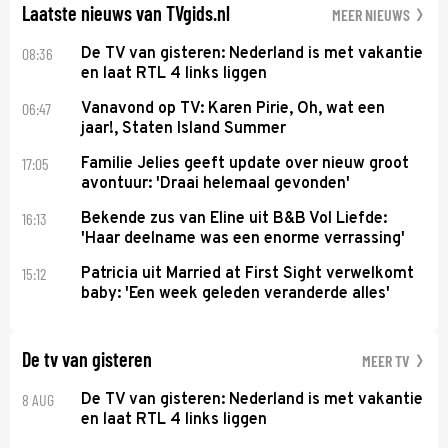
Laatste nieuws van TVgids.nl
MEER NIEUWS
08:36
De TV van gisteren: Nederland is met vakantie
en laat RTL 4 links liggen
06:47
Vanavond op TV: Karen Pirie, Oh, wat een
jaar!, Staten Island Summer
17:05
Familie Jelies geeft update over nieuw groot
avontuur: 'Draai helemaal gevonden'
16:13
Bekende zus van Eline uit B&B Vol Liefde:
'Haar deelname was een enorme verrassing'
15:12
Patricia uit Married at First Sight verwelkomt
baby: 'Een week geleden veranderde alles'
De tv van gisteren
MEER TV
8 AUG
De TV van gisteren: Nederland is met vakantie
en laat RTL 4 links liggen