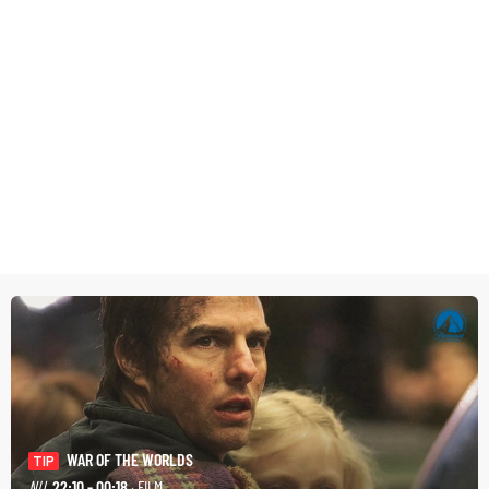
WAR OF THE WORLDS
TIP
NU
22:10 - 00:18
· FILM