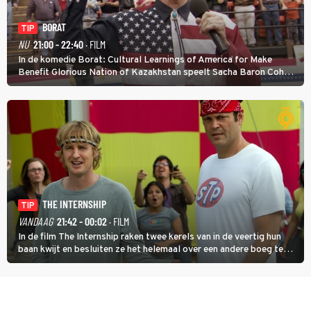
BORAT
TIP
NU
21:00 - 22:40
· FILM
In de komedie Borat: Cultural Learnings of America for Make
Benefit Glorious Nation of Kazakhstan speelt Sacha Baron Cohen
een Kazachse journalist die naar Amerika komt om een tv-
programma te maken.
THE INTERNSHIP
TIP
VANDAAG
21:42 - 00:02
· FILM
In de film The Internship raken twee kerels van in de veertig hun
baan kwijt en besluiten ze het helemaal over een andere boeg te
gooien door als stagiair aan de slag te gaan bij Google.