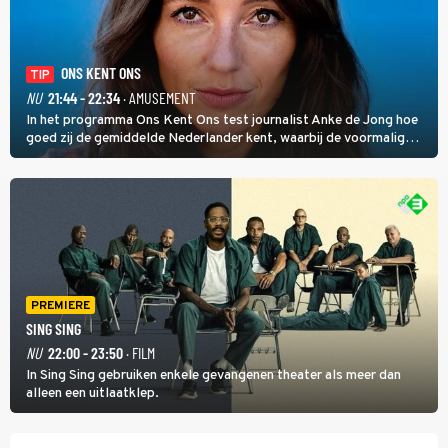
ONS KENT ONS
TIP
NU
21:44 - 22:34
· AMUSEMENT
In het programma Ons Kent Ons test journalist Anke de Jong hoe
goed zij de gemiddelde Nederlander kent, waarbij de voormalig
hoofdredacteur van modebladen Glamour en Elle het samen met
rapper Keizer opneemt tegen Edson da Graça en Marc-Marie
Huijbregts.
PREMIERE
SING SING
NU
22:00 - 23:50
· FILM
In Sing Sing gebruiken enkele gevangenen theater als meer dan
alleen een uitlaatklep.