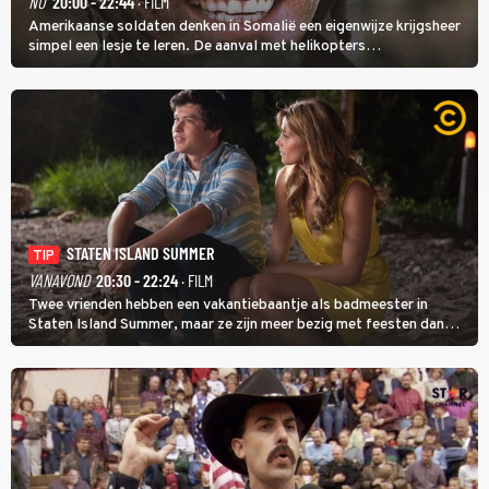
NU
20:00 - 22:44
· FILM
Amerikaanse soldaten denken in Somalië een eigenwijze krijgsheer
simpel een lesje te leren. De aanval met helikopters
verloopt in Black Hawk down dramatisch.
STATEN ISLAND SUMMER
TIP
VANAVOND
20:30 - 22:24
· FILM
Twee vrienden hebben een vakantiebaantje als badmeester in
Staten Island Summer, maar ze zijn meer bezig met feesten dan
met werken.