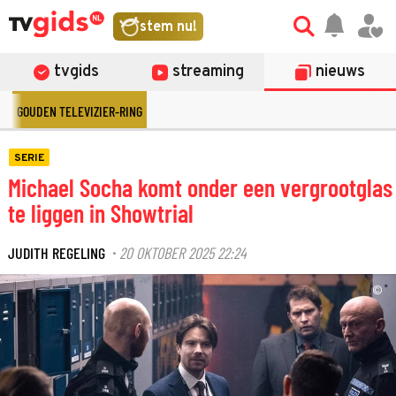
stem nu!
tvgids
streaming
nieuws
GOUDEN TELEVIZIER-RING
SERIE
Michael Socha komt onder een vergrootglas
te liggen in Showtrial
JUDITH REGELING
20 OKTOBER 2025 22:24
·
©