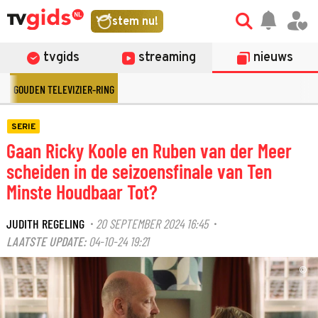
stem nu!
tvgids
streaming
nieuws
GOUDEN TELEVIZIER-RING
SERIE
Gaan Ricky Koole en Ruben van der Meer
scheiden in de seizoensfinale van Ten
Minste Houdbaar Tot?
JUDITH REGELING
20 SEPTEMBER 2024 16:45
·
·
LAATSTE UPDATE:
04-10-24 19:21
©