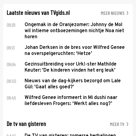
daarvoor een ingrijpende operatie moet ondergaan.
Laatste nieuws van TVgids.nl
MEER NIEUWS
09:29
Ongemak in de Oranjezomer: Johnny de Mol
wil intieme ontboezemingen nichtje Noa niet
horen
09:13
Johan Derksen in de bres voor Wilfred Genee
na overspelgeruchten: ‘Hetze’
09:04
Gezinsuitbreiding voor Urk!-ster Mathilde
Keuter: 'De kinderen vinden het erg leuk'
08:50
Nieuws van de dag-kijkers bezorgd om Lale
Gül: 'Gaat alles goed?'
08:45
Wilfred Genee informeert in Mi dushi naar
liefdesleven Frogers: ‘Werkt alles nog?’
De tv van gisteren
MEER TV
9 AUG
De TV van gisteren: zomerse herhalingen