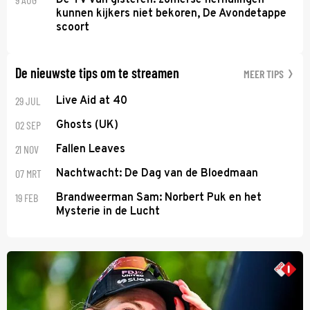
kunnen kijkers niet bekoren, De Avondetappe
scoort
De nieuwste tips om te streamen
MEER TIPS
29 JUL
Live Aid at 40
02 SEP
Ghosts (UK)
21 NOV
Fallen Leaves
07 MRT
Nachtwacht: De Dag van de Bloedmaan
19 FEB
Brandweerman Sam: Norbert Puk en het
Mysterie in de Lucht