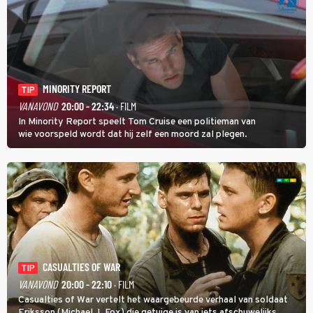
MINORITY REPORT
TIP
VANAVOND
20:00 - 22:34
· FILM
In Minority Report speelt Tom Cruise een politieman van
wie voorspeld wordt dat hij zelf een moord zal plegen.
CASUALTIES OF WAR
TIP
VANAVOND
20:00 - 22:10
· FILM
Casualties of War vertelt het waargebeurde verhaal van soldaat
Eriksson (Michael J. Fox) die getuige is van iets afschuwelijks