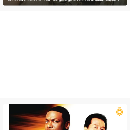
tijdens de Vietnamoorlog. Hij besluit uit de school te klappen.