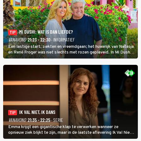
MI DUSHI: WAT IS DAN LIEFDE?
TIP
VANAVOND
21:23 - 22:30
· INFORMATIEF
Een lastige start, ziekten en vreemdgaan; het huwelijk van Natasja
en René Froger was niet slechts met rozen geplaveid. In Mi Dushi:
Wat Is Dan Liefde? neemt Wilfred Genee het showbizzkoppel mee
uit vissen om het over de liefde te hebben.
IK VAL NIET, IK DANS
TIP
VANAVOND
21:35 - 22:25
· SERIE
Emma krijgt een gigantische klap te verwerken wanneer ze
opnieuw ziek blijkt te zijn, maar in de laatste aflevering Ik Val Niet,
Ik Dans laat ze zien dat ze niet van plan is op te geven, zelfs als ze