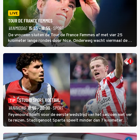
LIVE
TOUR DE FRANCE FEMMES
VANMIDDAG
15:55 - 18:55
· SPORT
De vrouwen sluiten de Tour de France Femmes af met vier 25
kilometer lange rondes door Nice. Onderweg wacht viermaal de
zware Col d'Èze. Aan de finish op de Promenade des Anglais krijgt
de eindwinnaar de laatste gele trui.
STUDIO SPORT VOETBAL
TIP
VANAVOND
18:55 - 20:00
· SPORT
Feyenoord hoeft voor de eerste wedstrijd van het seizoen niet ver
te reizen. Stadsgenoot Sparta speelt minder dan 7 kilometer
verderop. Feyenoord trok de Spaanse spits Nacho Ferri aan van
KVC Westerlo uit België.