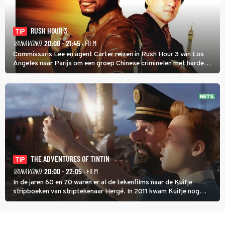
RUSH HOUR 3
TIP
VANAVOND
20:00 - 21:45
· FILM
Commissaris Lee en agent Carter reizen in Rush Hour 3 van Los
Angeles naar Parijs om een groep Chinese criminelen met harde
hand aan te pakken.
THE ADVENTURES OF TINTIN
TIP
VANAVOND
20:00 - 22:05
· FILM
In de jaren 60 en 70 waren er al de tekenfilms naar de Kuifje-
stripboeken van striptekenaar Hergé. In 2011 kwam Kuifje nog
meer tot leven in The Adventures of Tintin van Steven Spielberg.