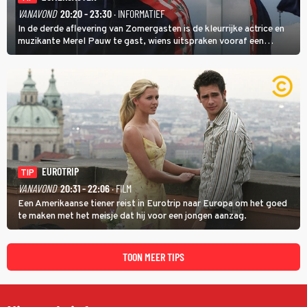
VANAVOND
20:20 - 23:30
· INFORMATIEF
In de derde aflevering van Zomergasten is de kleurrijke actrice en
muzikante Merel Pauw te gast, wiens uitspraken vooraf een
boeiende avond beloven: 'Mijn ideale televisieavond is zoals mijn
identiteit: grenzeloos, absurd en vol angsten'.
EUROTRIP
TIP
VANAVOND
20:31 - 22:06
· FILM
Een Amerikaanse tiener reist in Eurotrip naar Europa om het goed
te maken met het meisje dat hij voor een jongen aanzag.
TOON MEER TIPS