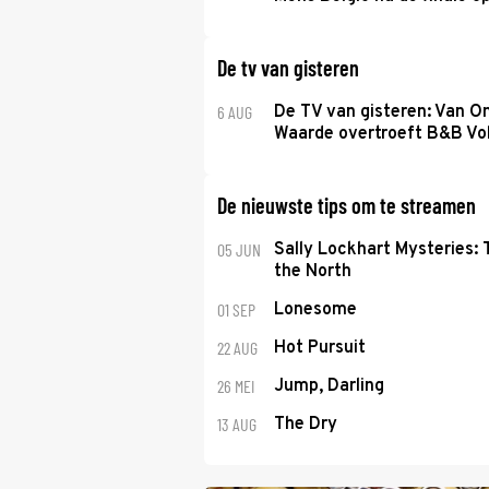
De tv van gisteren
6 AUG
De TV van gisteren: Van O
Waarde overtroeft B&B Vol
De nieuwste tips om te streamen
05 JUN
Sally Lockhart Mysteries:
the North
01 SEP
Lonesome
22 AUG
Hot Pursuit
26 MEI
Jump, Darling
13 AUG
The Dry