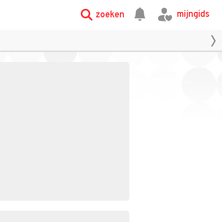
mijngids
zoeken