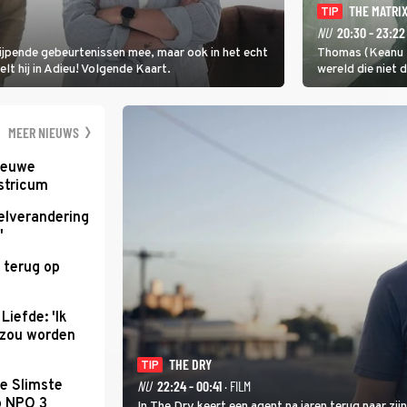
THE MATRI
TIP
NU
20:30 - 23:22
rijpende gebeurtenissen mee, maar ook in het echt
Thomas (Keanu R
elt hij in Adieu! Volgende Kaart.
wereld die niet 
gaat Thomas pro
ontsnappen.
MEER NIEUWS
nieuwe
stricum
elverandering
'
 terug op
Liefde: 'Ik
d zou worden
THE DRY
TIP
e Slimste
NU
22:24 - 00:41
· FILM
p NPO 3
In The Dry keert een agent na jaren terug naar zi