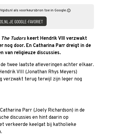
Vgids.nl als voorkeursbron toe in Google.
DS.NL JE GOOGLE-FAVORIET
n
The Tudors
keert Hendrik VIII verzwakt
ger nog door. En Catharina Parr dreigt in de
 van religieuze discussies.
 de twee laatste afleveringen achter elkaar.
 Hendrik VIII (Jonathan Rhys Meyers)
g verzwakt terug terwijl zijn leger nog
atharina Parr (Joely Richardson) in de
che discussies en hint daarin op
het verkeerde keelgat bij katholieke
.