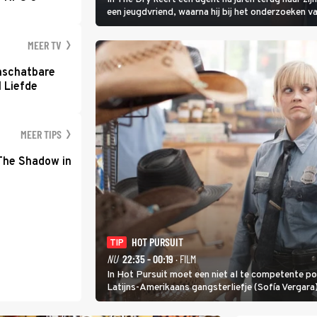
een jeugdvriend, waarna hij bij het onderzoeken v
vermoeden met een oude zaak.
MEER TV
nschatbare
 Liefde
MEER TIPS
 The Shadow in
HOT PURSUIT
TIP
NU
22:35 - 00:19
· FILM
In Hot Pursuit moet een niet al te competente p
Latijns-Amerikaans gangsterliefje (Sofía Vergar
moordlustige maffiatypes.