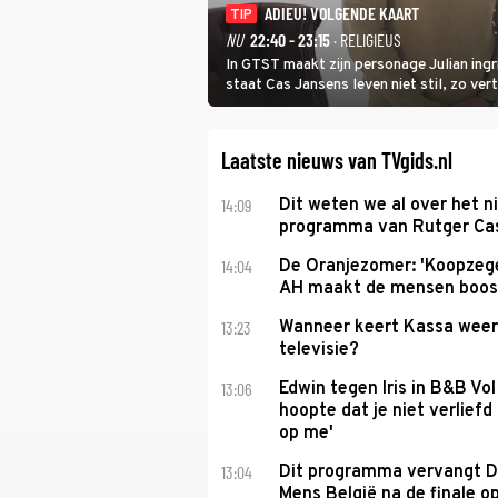
ADIEU! VOLGENDE KAART
TIP
NU
22:40 - 23:15
· RELIGIEUS
In GTST maakt zijn personage Julian ing
staat Cas Jansens leven niet stil, zo vert
Laatste nieuws van TVgids.nl
14:09
Dit weten we al over het 
programma van Rutger Ca
14:04
De Oranjezomer: 'Koopzeg
AH maakt de mensen boos
13:23
Wanneer keert Kassa weer
televisie?
13:06
Edwin tegen Iris in B&B Vol 
hoopte dat je niet verlief
op me'
13:04
Dit programma vervangt D
Mens België na de finale o