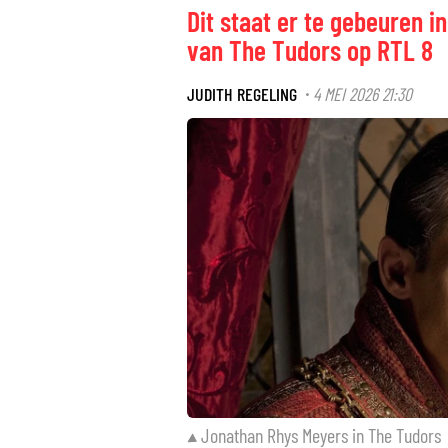
Dit staat er te gebeuren i
van The Tudors op RTL 8
JUDITH REGELING
4 MEI 2026 21:30
·
Jonathan Rhys Meyers in The Tudors