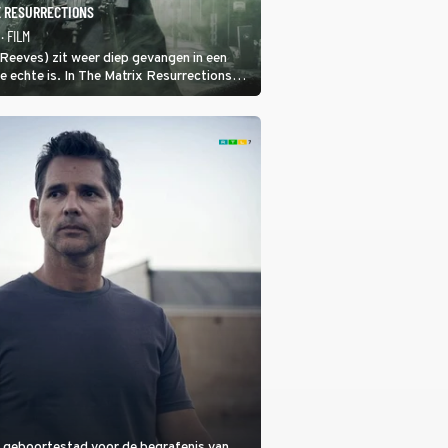
X RESURRECTIONS
· FILM
eeves) zit weer diep gevangen in een
de echte is. In The Matrix Resurrections
beren uit deze schijnwereld te
jn geboortestad voor de begrafenis van