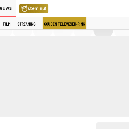
ieuws
stem nu!
FILM
STREAMING
GOUDEN TELEVIZIER-RING