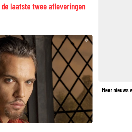
n de laatste twee afleveringen
©
Meer nieuws v