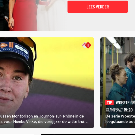
LEES VERDER
WOESTE G
TIP
VANAVOND
19:20 
 tussen Montbrison en Tournon-sur-Rhône in de
De serie Woeste
voor Nienke Vinke, die vorig jaar de witte trui
leegstaande boe
melkveebedrijf 
dicht bij een Na