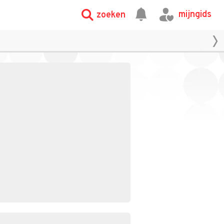
mijngids
zoeken