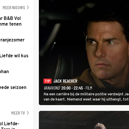
een gevaarlijke 
MEER NIEUWS
ar B&B Vol
romme tenen
Oranjezomer
Liefde wil kus
Johan
JACK REACHER
TIP
eede seizoen
VANAVOND
20:00 - 22:45
· FILM
Na een carrière bij de militaire politie verdwijnt
van de kaart. Niemand weet waar hij uithangt, t
hem vraagt.
MEER TV
l Liefde-