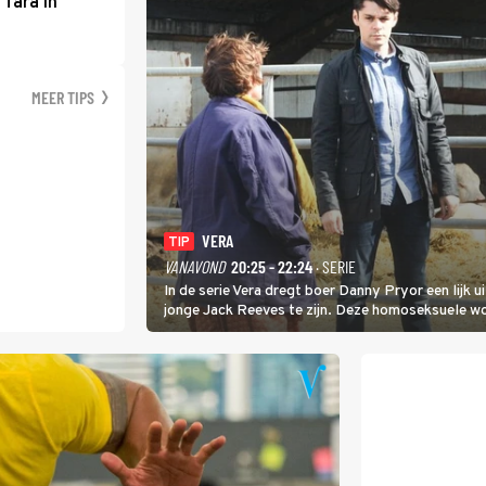
 Tara in
MEER TIPS
VERA
TIP
VANAVOND
20:25 - 22:24
· SERIE
In de serie Vera dregt boer Danny Pryor een lijk u
jonge Jack Reeves te zijn. Deze homoseksuele 
familie en verliet het kamp met slaande ruzie.