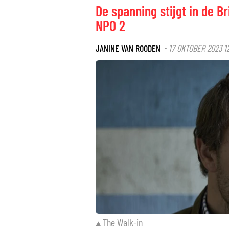
De spanning stijgt in de B
NPO 2
JANINE VAN ROODEN
17 OKTOBER 2023 12
·
The Walk-in