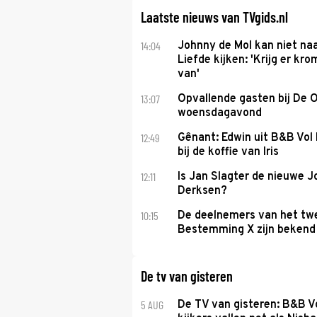
Laatste nieuws van TVgids.nl
14:04
Johnny de Mol kan niet na
Liefde kijken: 'Krijg er k
van'
13:07
Opvallende gasten bij De 
woensdagavond
12:49
Gênant: Edwin uit B&B Vol 
bij de koffie van Iris
12:11
Is Jan Slagter de nieuwe 
Derksen?
10:15
De deelnemers van het tw
Bestemming X zijn bekend
De tv van gisteren
5 AUG
De TV van gisteren: B&B Vo