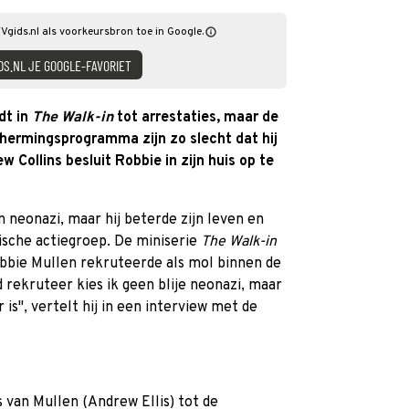
TVgids.nl als voorkeursbron toe in Google.
DS.NL JE GOOGLE-FAVORIET
dt in
The Walk-in
tot arrestaties, maar de
ermingsprogramma zijn zo slecht dat hij
w Collins besluit Robbie in zijn huis op te
n neonazi, maar hij beterde zijn leven en
tische actiegroep. De miniserie
The Walk-in
Robbie Mullen rekruteerde als mol binnen de
 rekruteer kies ik geen blije neonazi, maar
is", vertelt hij in een interview met de
s van Mullen (Andrew Ellis) tot de