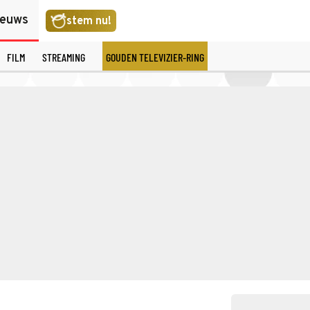
ieuws
stem nu!
FILM
STREAMING
GOUDEN TELEVIZIER-RING