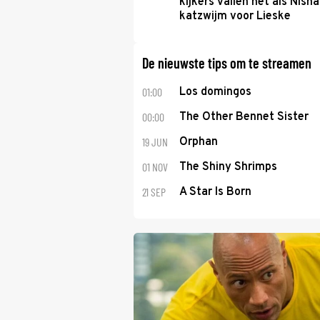
kijkers vallen net als Nisha
katzwijm voor Lieske
De nieuwste tips om te streamen
01:00
Los domingos
00:00
The Other Bennet Sister
19 JUN
Orphan
01 NOV
The Shiny Shrimps
21 SEP
A Star Is Born