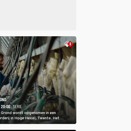
ROND
- 20:00
· SERIE
 Grond wordt opgenomen in een
rderij in Hoge Hexel, Twente. Het
met 160 koeien moest sluiten, omdat het
tura 2000-gebied ligt. In de serie heerst er