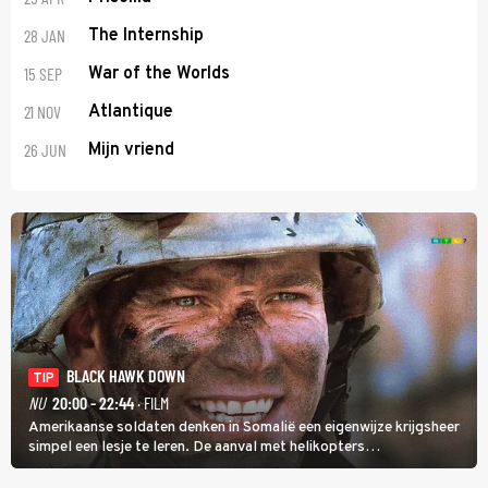
28 JAN
The Internship
15 SEP
War of the Worlds
21 NOV
Atlantique
26 JUN
Mijn vriend
BLACK HAWK DOWN
TIP
NU
20:00 - 22:44
· FILM
Amerikaanse soldaten denken in Somalië een eigenwijze krijgsheer
simpel een lesje te leren. De aanval met helikopters
verloopt in Black Hawk down dramatisch.