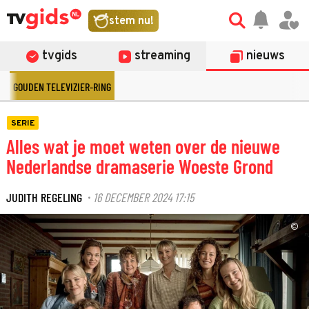
stem nu!
tvgids
streaming
nieuws
GOUDEN TELEVIZIER-RING
SERIE
Alles wat je moet weten over de nieuwe
Nederlandse dramaserie Woeste Grond
JUDITH REGELING
16 DECEMBER 2024 17:15
·
©