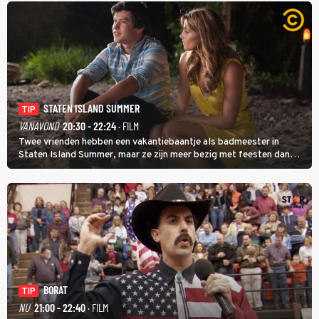
STATEN ISLAND SUMMER
TIP
VANAVOND
20:30 - 22:24
· FILM
Twee vrienden hebben een vakantiebaantje als badmeester in
Staten Island Summer, maar ze zijn meer bezig met feesten dan
met werken.
BORAT
TIP
NU
21:00 - 22:40
· FILM