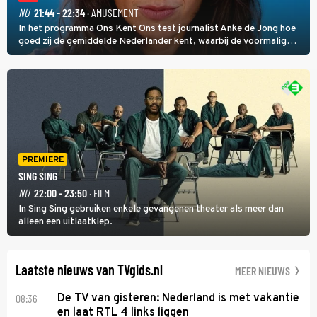
NU
21:44 - 22:34
· AMUSEMENT
In het programma Ons Kent Ons test journalist Anke de Jong hoe
goed zij de gemiddelde Nederlander kent, waarbij de voormalig
hoofdredacteur van modebladen Glamour en Elle het samen met
rapper Keizer opneemt tegen Edson da Graça en Marc-Marie
Huijbregts.
PREMIERE
SING SING
NU
22:00 - 23:50
· FILM
In Sing Sing gebruiken enkele gevangenen theater als meer dan
alleen een uitlaatklep.
Laatste nieuws van TVgids.nl
MEER NIEUWS
08:36
De TV van gisteren: Nederland is met vakantie
en laat RTL 4 links liggen