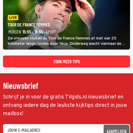
LIVE
TOUR DE FRANCE FEMMES
MORGEN
15:55 - 18:55
· SPORT
De vrouwen sluiten de Tour de France Femmes af met vier 25
kilometer lange rondes door Nice. Onderweg wacht viermaal de
zware Col d'Èze. Aan de finish op de Promenade des Anglais krijgt
de eindwinnaar de laatste gele trui.
TOON MEER TIPS
Nieuwsbrief
Schrijf je in voor de gratis TVgids.nl nieuwsbrief en
ontvang iedere dag de leukste kijktips direct in jouw
mailbox!
AANMELDEN