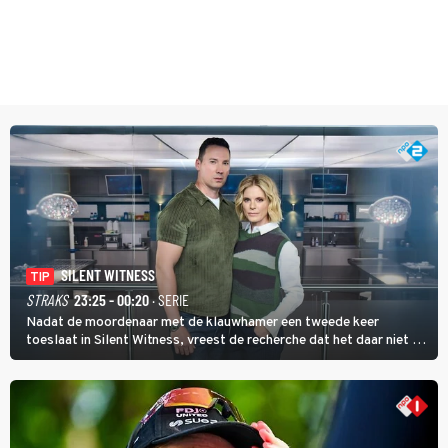
SILENT WITNESS
TIP
STRAKS
23:25 - 00:20
· SERIE
Nadat de moordenaar met de klauwhamer een tweede keer
toeslaat in Silent Witness, vreest de recherche dat het daar niet bij
blijft en vinden Kit en Jack op de plaats delict een foto met nog
twee andere potentiële slachtoffers.