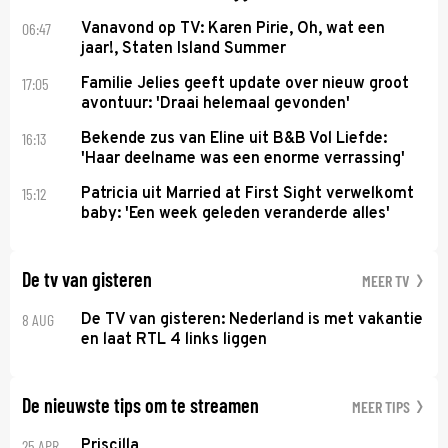
06:47
Vanavond op TV: Karen Pirie, Oh, wat een
jaar!, Staten Island Summer
17:05
Familie Jelies geeft update over nieuw groot
avontuur: 'Draai helemaal gevonden'
16:13
Bekende zus van Eline uit B&B Vol Liefde:
'Haar deelname was een enorme verrassing'
15:12
Patricia uit Married at First Sight verwelkomt
baby: 'Een week geleden veranderde alles'
De tv van gisteren
MEER TV
8 AUG
De TV van gisteren: Nederland is met vakantie
en laat RTL 4 links liggen
De nieuwste tips om te streamen
MEER TIPS
25 APR
Priscilla