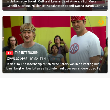
In de komedie Borat: Cultural Learnings of America for Make
Benefit Glorious Nation of Kazakhstan speelt Sacha Baron Cohen
een Kazachse journalist die naar Amerika komt om een tv-
programma te maken.
THE INTERNSHIP
TIP
VANDAAG
21:42 - 00:02
· FILM
In de film The Internship raken twee kerels van in de veertig hun
baan kwijt en besluiten ze het helemaal over een andere boeg te
gooien door als stagiair aan de slag te gaan bij Google.