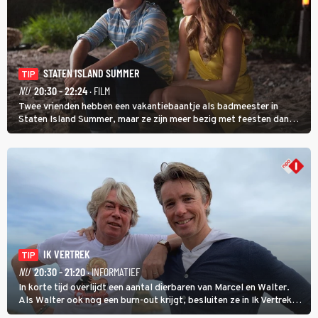
STATEN ISLAND SUMMER
TIP
NU
20:30 - 22:24
· FILM
Twee vrienden hebben een vakantiebaantje als badmeester in
Staten Island Summer, maar ze zijn meer bezig met feesten dan
met werken.
IK VERTREK
TIP
NU
20:30 - 21:20
· INFORMATIEF
In korte tijd overlijdt een aantal dierbaren van Marcel en Walter.
Als Walter ook nog een burn-out krijgt, besluiten ze in Ik Vertrek
een nieuwe start te maken door een B&B in Spanje te openen, waar