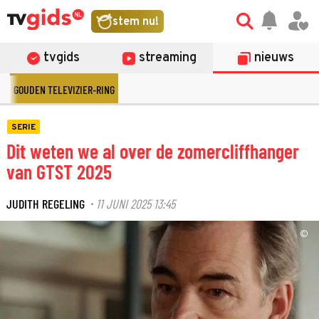
stem nu!
tvgids
streaming
nieuws
GOUDEN TELEVIZIER-RING
SERIE
Dit weten we al over de zomercliffhanger
van GTST 2025
JUDITH REGELING
11 JUNI 2025 13:45
·
©