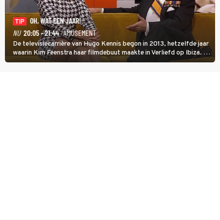
OH, WAT EEN JAAR!
TIP
NU
20:05 - 21:44
· AMUSEMENT
De televisiecarrière van Hugo Kennis begon in 2013, hetzelfde jaar
waarin Kim Feenstra haar filmdebuut maakte in Verliefd op Ibiza. In
Oh, Wat een Jaar! wordt duidelijk wat ze nog meer weten van het
jaar waarin ze allebei eindtwintigers waren.