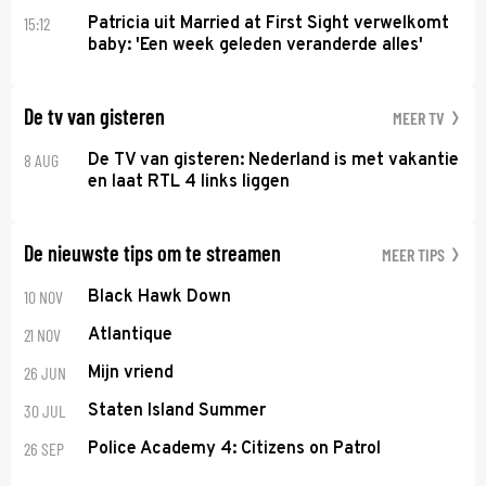
15:12
Patricia uit Married at First Sight verwelkomt
baby: 'Een week geleden veranderde alles'
De tv van gisteren
MEER TV
8 AUG
De TV van gisteren: Nederland is met vakantie
en laat RTL 4 links liggen
De nieuwste tips om te streamen
MEER TIPS
10 NOV
Black Hawk Down
21 NOV
Atlantique
26 JUN
Mijn vriend
30 JUL
Staten Island Summer
26 SEP
Police Academy 4: Citizens on Patrol