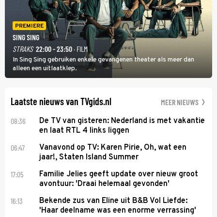
PREMIERE
SING SING
STRAKS
22:00 - 23:50
· FILM
In Sing Sing gebruiken enkele gevangenen theater als meer dan
alleen een uitlaatklep.
Laatste nieuws van TVgids.nl
MEER NIEUWS
08:36
De TV van gisteren: Nederland is met vakantie
en laat RTL 4 links liggen
06:47
Vanavond op TV: Karen Pirie, Oh, wat een
jaar!, Staten Island Summer
17:05
Familie Jelies geeft update over nieuw groot
avontuur: 'Draai helemaal gevonden'
16:13
Bekende zus van Eline uit B&B Vol Liefde:
'Haar deelname was een enorme verrassing'