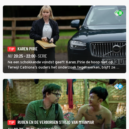
KAREN PIRIE
TIP
NU
20:25 - 22:00
· SERIE
Na een schokkende vondst geeft Karen Pirie de hoop niet op.
Terwijl Catriona's ouders het onderzoek tegenwerken, blijft ze
speuren naar Adam. In deze slotaflevering van Karen Pirie leidt het
spoor via Frankrijk en Italië naar Malta.
RUBEN EN DE VERBORGEN STRIJD VAN MYANMAR
TIP