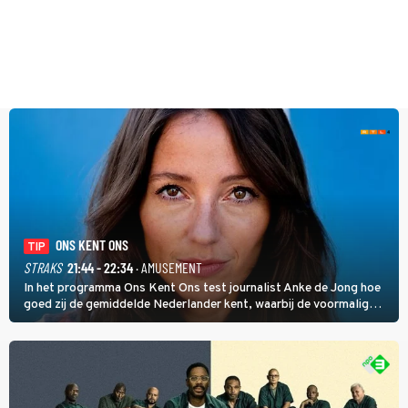
ONS KENT ONS
TIP
STRAKS
21:44 - 22:34
· AMUSEMENT
In het programma Ons Kent Ons test journalist Anke de Jong hoe
goed zij de gemiddelde Nederlander kent, waarbij de voormalig
hoofdredacteur van modebladen Glamour en Elle het samen met
rapper Keizer opneemt tegen Edson da Graça en Marc-Marie
Huijbregts.