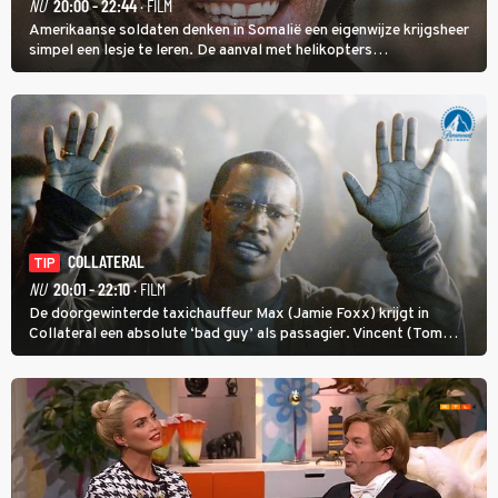
NU
20:00 - 22:44
· FILM
Amerikaanse soldaten denken in Somalië een eigenwijze krijgsheer
simpel een lesje te leren. De aanval met helikopters
verloopt in Black Hawk down dramatisch.
COLLATERAL
TIP
NU
20:01 - 22:10
· FILM
De doorgewinterde taxichauffeur Max (Jamie Foxx) krijgt in
Collateral een absolute ‘bad guy’ als passagier. Vincent (Tom
Cruise) heeft hem nodig om hem de stad door te loodsen om een
wel heel lugubere reden.