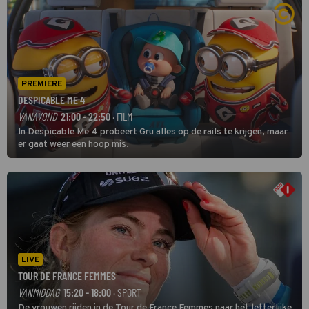
PREMIERE
DESPICABLE ME 4
VANAVOND
21:00 - 22:50
· FILM
In Despicable Me 4 probeert Gru alles op de rails te krijgen, maar
er gaat weer een hoop mis.
LIVE
TOUR DE FRANCE FEMMES
VANMIDDAG
15:20 - 18:00
· SPORT
De vrouwen rijden in de Tour de France Femmes naar het letterlijke