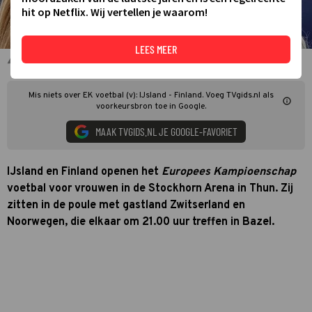
hit op Netflix. Wij vertellen je waarom!
LEES MEER
Karolina Lea Vilhjalmsdottir en Glodis Viggosdottir (IJsland)
Mis niets over EK voetbal (v): IJsland - Finland. Voeg TVgids.nl als
voorkeursbron toe in Google.
MAAK TVGIDS.NL JE GOOGLE-FAVORIET
IJsland en Finland openen het
Europees Kampioenschap
voetbal voor vrouwen in de Stockhorn Arena in Thun. Zij
zitten in de poule met gastland Zwitserland en
Noorwegen, die elkaar om 21.00 uur treffen in Bazel.