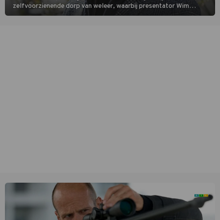
zelfvoorzienende dorp van weleer, waarbij presentator Wim
Daniëls de kijkers meeneemt op reis door de tijd aan de hand van
unieke amateurbeelden uit verschillende decennia. (HH)