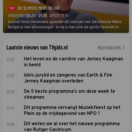
DE SLIMSTE MENS BELGIË
TIP
VANAVOND
20:20 - 21:35
· AMUSEMENT
Acteur Felix Heremans speelde dit seizoen van De Slimste Mens
België al tien afleveringen en hij is dan ook de grote favoriet in
deze seizoensfinale. En er is Nederlandse inbreng, want komiek
Soundos El Ahmadi neemt plaats aan de jurytafel.
Laatste nieuws van TVgids.nl
MEER NIEUWS
17:30
Het leven en de carrière van Jerney Kaagman
in beeld
17:25
Idols-jurylid en zangeres van Earth & Fire
Jerney Kaagman overleden
16:39
De 5 beste programma's om deze week te
streamen
14:47
Dit programma vervangt Muziekfeest op het
Plein op de vrijdagavond van NPO 1
14:09
Dit weten we al over het nieuwe programma
van Rutger Castricum