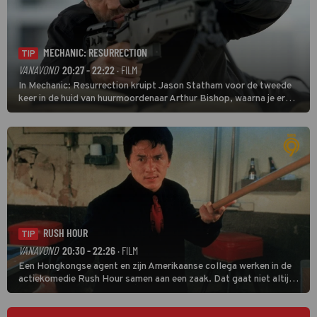
MECHANIC: RESURRECTION
TIP
VANAVOND
20:27 - 22:22
· FILM
In Mechanic: Resurrection kruipt Jason Statham voor de tweede
keer in de huid van huurmoordenaar Arthur Bishop, waarna je er
donder op kunt zeggen dat er van Bishops geplande pensioen niet
veel terechtkomt.
RUSH HOUR
TIP
VANAVOND
20:30 - 22:26
· FILM
Een Hongkongse agent en zijn Amerikaanse collega werken in de
actiekomedie Rush Hour samen aan een zaak. Dat gaat niet altijd
van een leien dakje.