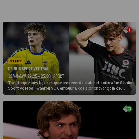
START
STUDIO SPORT VOETBAL
VANAVOND
22:25 - 23:00
· SPORT
Traditiegetrouw bijt een gepromoveerde club het spits af in Studio
Sport Voetbal, waarbij SC Cambuur Excelsior ontvangt in de
eerste wedstrijd van het nieuwe Eredivisieseizoen. De nieuwe
oefenmeester is Johan Plat en hij wil aanvallend voetballen.