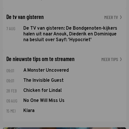
De tv van gisteren
MEER TV
7 AUG
De TV van gisteren: De Bondgenoten-kijkers
halen uit naar Anouk, Diederik en Dominique
na besluit over Sayf: 'Hypocriet'
De nieuwste tips om te streamen
MEER TIPS
09:01
A Monster Uncovered
09:01
The Invisible Guest
28 FEB
Chicken for Linda!
09 AUG
No One Will Miss Us
15 MEI
Klara