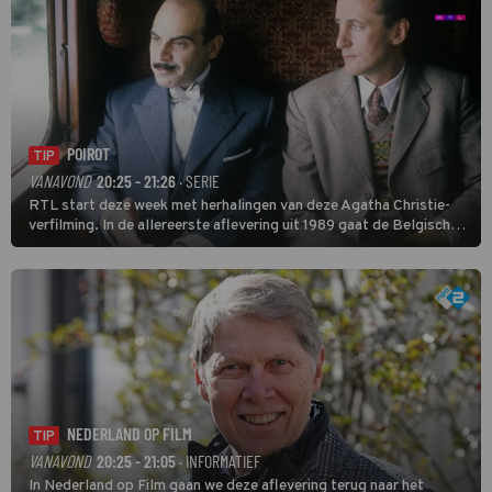
POIROT
TIP
VANAVOND
20:25 - 21:26
· SERIE
RTL start deze week met herhalingen van deze Agatha Christie-
verfilming. In de allereerste aflevering uit 1989 gaat de Belgische
speurder op zoek naar een vermiste kok. Poirot raakt al snel
verwikkeld in een moordzaak. (HH)
NEDERLAND OP FILM
TIP
VANAVOND
20:25 - 21:05
· INFORMATIEF
In Nederland op Film gaan we deze aflevering terug naar het