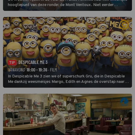
hoogtepunt van deze ronde: de Mont Ventoux. Niet eerder
finishten de vrouwen voor deze koers op deze kale col uit de
buitencategorie. De aanloop naar de slotklim is vlak.
DESPICABLE ME 3
TIP
VANAVOND
18:00 - 19:36
· FILM
In Despicable Me 3 zien we of superschurk Gru, die in Despicable
Me dankzij weesmeisjes Margo, Edith en Agnes de overstap naar
het rechte pad maakte, ook op dat pad weet te blijven.