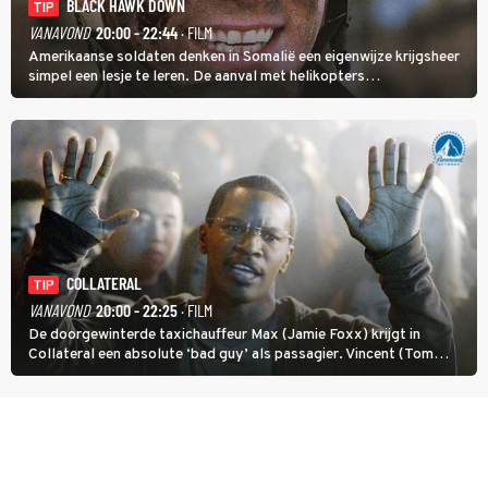
BLACK HAWK DOWN
TIP
VANAVOND
20:00 - 22:44
· FILM
Amerikaanse soldaten denken in Somalië een eigenwijze krijgsheer
simpel een lesje te leren. De aanval met helikopters
verloopt in Black Hawk down dramatisch.
COLLATERAL
TIP
VANAVOND
20:00 - 22:25
· FILM
De doorgewinterde taxichauffeur Max (Jamie Foxx) krijgt in
Collateral een absolute ‘bad guy’ als passagier. Vincent (Tom
Cruise) heeft hem nodig om hem de stad door te loodsen om een
wel heel lugubere reden.