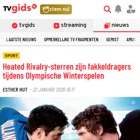
stem nu!
tvgids
streaming
nieuws
LAATSTE NIEUWS
OPMERKELIJKE TV FRAGMENTEN
GEMIST
AMUSE
SPORT
Heated Rivalry-sterren zijn fakkeldragers
tijdens Olympische Winterspelen
ESTHER HUT
22 JANUARI 2026 16:11
·
©