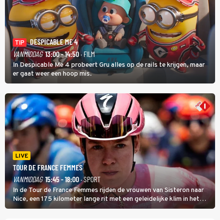
DESPICABLE ME 4
TIP
VANMIDDAG
13:00 - 14:50
· FILM
In Despicable Me 4 probeert Gru alles op de rails te krijgen, maar
er gaat weer een hoop mis.
LIVE
TOUR DE FRANCE FEMMES
VANMIDDAG
15:45 - 18:00
· SPORT
In de Tour de France Femmes rijden de vrouwen van Sisteron naar
Nice, een 175 kilometer lange rit met een geleidelijke klim in het
midden. Dat is mogelijk niet de zwaarste hindernis, dat is de
temperatuur. Het kan in Nice namelijk bloedheet worden.