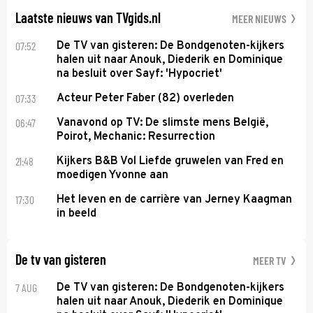
Laatste nieuws van TVgids.nl
MEER NIEUWS
07:52
De TV van gisteren: De Bondgenoten-kijkers
halen uit naar Anouk, Diederik en Dominique
na besluit over Sayf: 'Hypocriet'
07:33
Acteur Peter Faber (82) overleden
06:47
Vanavond op TV: De slimste mens België,
Poirot, Mechanic: Resurrection
21:48
Kijkers B&B Vol Liefde gruwelen van Fred en
moedigen Yvonne aan
17:30
Het leven en de carrière van Jerney Kaagman
in beeld
De tv van gisteren
MEER TV
7 AUG
De TV van gisteren: De Bondgenoten-kijkers
halen uit naar Anouk, Diederik en Dominique