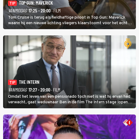
TOP GUN: MAVERICK
TIP
VANMIDDAG
17:25 - 20:00
· FILM
Tom Cruise is terug als heldhaftige piloot in Top Gun: Maverick
waarin hij een nieuwe lichting vliegers klaarstoomt voor het echte
werk.
THE INTERN
TIP
VANMIDDAG
17:27 - 20:00
· FILM
Omdat het leven van een pensionado toch niet is wat hij ervan had
verwacht, gaat weduwnaar Ben in de film The Intern stage lopen
bij de hippe webwinkel van Jules, wat een gouden zet blijkt te zijn.