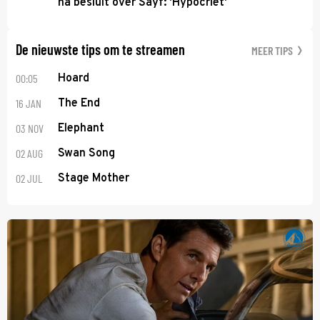
na besluit over Sayf: 'Hypocriet'
De nieuwste tips om te streamen
MEER TIPS
00:05
Hoard
16 JAN
The End
03 NOV
Elephant
02 AUG
Swan Song
02 JUL
Stage Mother