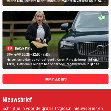
waarin Kim Feenstra haar filmdebuut maakte in Verliefd op Ibiza. In
Oh, Wat een Jaar! wordt duidelijk wat ze nog meer weten van het
jaar waarin ze allebei eindtwintigers waren.
KAREN PIRIE
TIP
VANAVOND
20:25 - 22:00
· SERIE
Na een schokkende vondst geeft Karen Pirie de hoop niet op.
Terwijl Catriona's ouders het onderzoek tegenwerken, blijft ze
speuren naar Adam. In deze slotaflevering van Karen Pirie leidt het
spoor via Frankrijk en Italië naar Malta.
TOON MEER TIPS
Nieuwsbrief
Schrijf je in voor de gratis TVgids.nl nieuwsbrief en