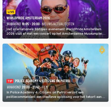
LIVE
WORLDPRIDE AMSTERDAM 2026
VANAVOND
19:05 - 20:00
· NIEUWS/ACTUALITEITEN
Het internationale lhbtqia+-evenement WorldPride Amsterdam
2026 sluit af met een concert op het Amsterdamse Museumplein.
Anita Doth is een van de optredende artiesten. In de jaren 90
veroverde ze de wereld als zangeres van 2Unlimited.
POLICE ACADEMY 4: CITIZENS ON PATROL
TIP
VANAVOND
20:00 - 21:42
· FILM
In Police Academy 4: Citizens on Patrol verzint een
politiecommandant een creatieve oplossing voor het tekort aan
agenten.