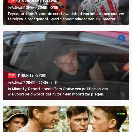
TIP
VANAVOND
18:55 - 20:00
· SPORT
Feyenoord hoeft voor de eerste wedstrijd van het seizoen niet ver
te reizen. Stadsgenoot Sparta speelt minder dan 7 kilometer
verderop. Feyenoord trok de Spaanse spits Nacho Ferri aan van
KVC Westerlo uit België.
MINORITY REPORT
TIP
VANAVOND
20:00 - 22:34
· FILM
In Minority Report speelt Tom Cruise een politieman van
wie voorspeld wordt dat hij zelf een moord zal plegen.