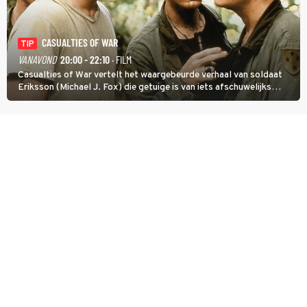
CASUALTIES OF WAR
TIP
VANAVOND
20:00 - 22:10
· FILM
Casualties of War vertelt het waargebeurde verhaal van soldaat
Eriksson (Michael J. Fox) die getuige is van iets afschuwelijks
tijdens de Vietnamoorlog. Hij besluit uit de school te klappen.