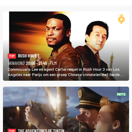
RUSH HOUR 3
TIP
VANAVOND
20:00 - 21:45
· FILM
Commissaris Lee en agent Carter reizen in Rush Hour 3 van Los
Angeles naar Parijs om een groep Chinese criminelen met harde
hand aan te pakken.
THE ADVENTURES OF TINTIN
TIP