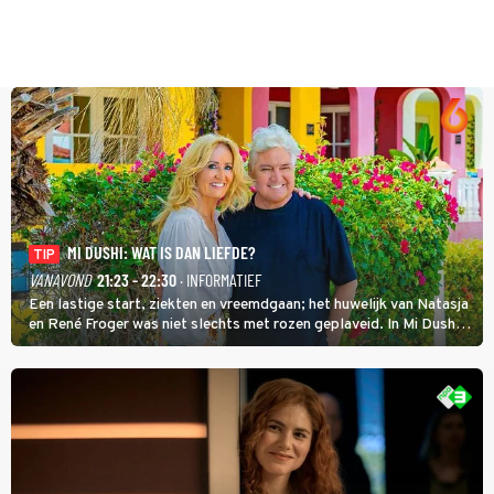
MI DUSHI: WAT IS DAN LIEFDE?
TIP
VANAVOND
21:23 - 22:30
· INFORMATIEF
Een lastige start, ziekten en vreemdgaan; het huwelijk van Natasja
en René Froger was niet slechts met rozen geplaveid. In Mi Dushi:
Wat Is Dan Liefde? neemt Wilfred Genee het showbizzkoppel mee
uit vissen om het over de liefde te hebben.