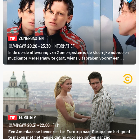
ZOMERGASTEN
TIP
VANAVOND
20:20 - 23:30
· INFORMATIEF
In de derde aflevering van Zomergasten is de kleurrijke actrice en
muzikante Merel Pauw te gast, wiens uitspraken vooraf een
boeiende avond beloven: 'Mijn ideale televisieavond is zoals mijn
identiteit: grenzeloos, absurd en vol angsten'.
EUROTRIP
TIP
VANAVOND
20:31 - 22:06
· FILM
Een Amerikaanse tiener reist in Eurotrip naar Europa om het goed
te maken met het meisje dat hij voor een jongen aanzag.