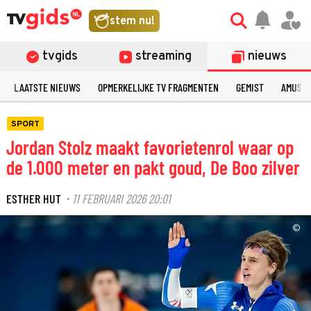
stem nu!
tvgids
streaming
nieuws
LAATSTE NIEUWS
OPMERKELIJKE TV FRAGMENTEN
GEMIST
AMUSE
SPORT
Jordan Stolz maakt favorietenrol waar op
de 1.000 meter en pakt goud, De Boo zilver
ESTHER HUT
11 FEBRUARI 2026 20:01
·
©