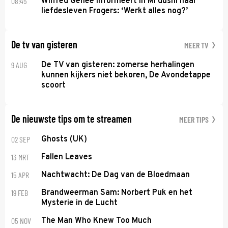
08:45
Wilfred Genee informeert in Mi dushi naar
liefdesleven Frogers: ‘Werkt alles nog?’
De tv van gisteren
MEER TV
9 AUG
De TV van gisteren: zomerse herhalingen
kunnen kijkers niet bekoren, De Avondetappe
scoort
De nieuwste tips om te streamen
MEER TIPS
02 SEP
Ghosts (UK)
13 MRT
Fallen Leaves
15 APR
Nachtwacht: De Dag van de Bloedmaan
19 FEB
Brandweerman Sam: Norbert Puk en het
Mysterie in de Lucht
05 NOV
The Man Who Knew Too Much