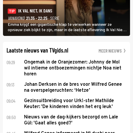
IK VAL NIET, IK DANS
TIP
VANAVOND
21:35 - 22:25
· SERIE
Emma krijgt een gigantische klap te verwerken wanneer ze
opnieuw ziek blijkt te zijn, maar in de laatste aflevering Ik Val Niet,
Ik Dans laat ze zien dat ze niet van plan is op te geven, zelfs als ze
daarvoor een ingrijpende operatie moet ondergaan.
Laatste nieuws van TVgids.nl
MEER NIEUWS
09:29
Ongemak in de Oranjezomer: Johnny de Mol
wil intieme ontboezemingen nichtje Noa niet
horen
09:13
Johan Derksen in de bres voor Wilfred Genee
na overspelgeruchten: ‘Hetze’
09:04
Gezinsuitbreiding voor Urk!-ster Mathilde
Keuter: 'De kinderen vinden het erg leuk'
08:50
Nieuws van de dag-kijkers bezorgd om Lale
Gül: 'Gaat alles goed?'