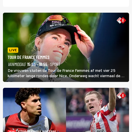
LIVE
TOUR DE FRANCE FEMMES
VANMIDDAG
15:55 - 18:55
· SPORT
De vrouwen sluiten de Tour de France Femmes af met vier 25
kilometer lange rondes door Nice. Onderweg wacht viermaal de
zware Col d'Èze. Aan de finish op de Promenade des Anglais krijgt
de eindwinnaar de laatste gele trui.
STUDIO SPORT VOETBAL