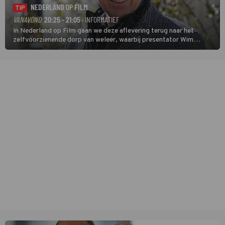
NEDERLAND OP FILM
TIP
VANAVOND
20:25 - 21:05
· INFORMATIEF
In Nederland op Film gaan we deze aflevering terug naar het
zelfvoorzienende dorp van weleer, waarbij presentator Wim
Daniëls de kijkers meeneemt op reis door de tijd aan de hand van
unieke amateurbeelden uit verschillende decennia. (HH)