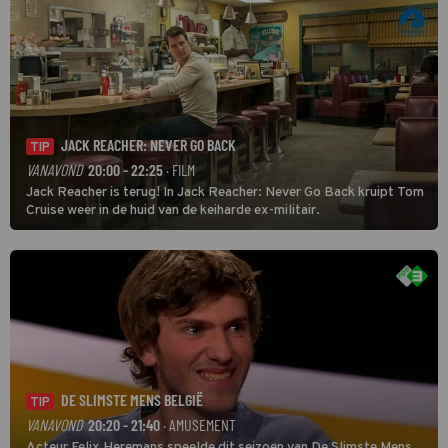
JACK REACHER: NEVER GO BACK
TIP
VANAVOND
20:00 - 22:25
· FILM
Jack Reacher is terug! In Jack Reacher: Never Go Back kruipt Tom
Cruise weer in de huid van de keiharde ex-militair.
DE SLIMSTE MENS BELGIË
TIP
VANAVOND
20:20 - 21:40
· AMUSEMENT
Acteur Felix Heremans speelde dit seizoen van De Slimste Mens