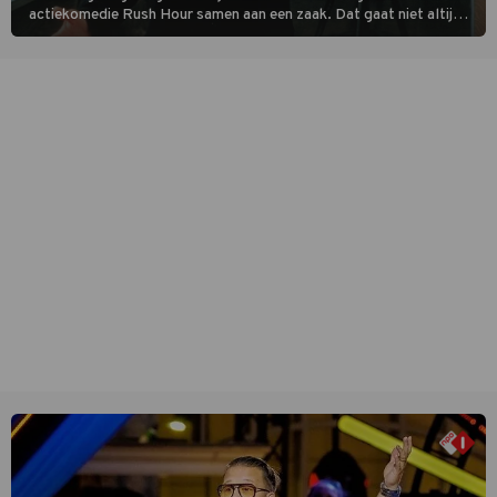
actiekomedie Rush Hour samen aan een zaak. Dat gaat niet altijd
van een leien dakje.