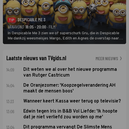
DESPICABLE ME 3
TIP
VANAVOND
18:05 - 20:00
· FILM
In Despicable Me 3 zien we of superschurk Gru, die in Despicable
Me dankzij weesmeisjes Margo, Edith en Agnes de overstap naar
het rechte pad maakte, ook op dat pad weet te blijven.
Laatste nieuws van TVgids.nl
MEER NIEUWS
14:09
Dit weten we al over het nieuwe programma
van Rutger Castricum
14:04
De Oranjezomer: 'Koopzegelverandering AH
maakt de mensen boos'
13:23
Wanneer keert Kassa weer terug op televisie?
13:06
Edwin tegen Iris in B&B Vol Liefde: 'Ik hoopte
dat je niet verliefd zou worden op me'
13:04
Dit programma vervangt De Slimste Mens