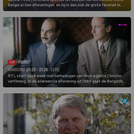
België al tien afleveringen en hij is dan ook de grote favoriet in
deze seizoensfinale. En er is Nederlandse inbreng, want komiek
Soundos El Ahmadi neemt plaats aan de jurytafel.
POIROT
TIP
VANAVOND
20:25 - 21:26
· SERIE
RTL start deze week met herhalingen van deze Agatha Christie-
verfilming. In de allereerste aflevering uit 1989 gaat de Belgische
speurder op zoek naar een vermiste kok. Poirot raakt al snel
verwikkeld in een moordzaak. (HH)