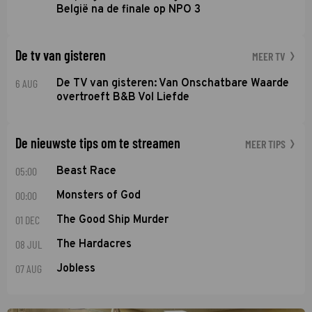
België na de finale op NPO 3
De tv van gisteren
MEER TV
6 AUG
De TV van gisteren: Van Onschatbare Waarde
overtroeft B&B Vol Liefde
De nieuwste tips om te streamen
MEER TIPS
05:00
Beast Race
00:00
Monsters of God
01 DEC
The Good Ship Murder
08 JUL
The Hardacres
07 AUG
Jobless