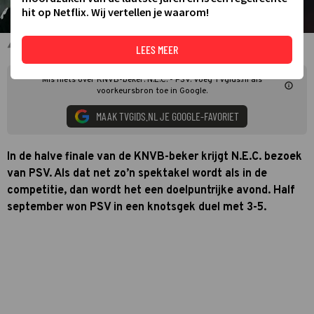
hit op Netflix. Wij vertellen je waarom!
Ahmetcan Kaplan (N.E.C.) en Joey Veerman (PSV)
LEES MEER
Mis niets over KNVB-beker: N.E.C. - PSV. Voeg TVgids.nl als
voorkeursbron toe in Google.
MAAK TVGIDS.NL JE GOOGLE-FAVORIET
In de halve finale van de KNVB-beker krijgt N.E.C. bezoek
van PSV. Als dat net zo’n spektakel wordt als in de
competitie, dan wordt het een doelpuntrijke avond. Half
september won PSV in een knotsgek duel met 3-5.