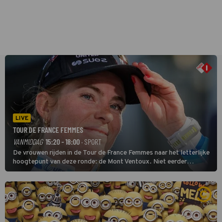
LIVE
TOUR DE FRANCE FEMMES
VANMIDDAG
15:20 - 18:00
· SPORT
De vrouwen rijden in de Tour de France Femmes naar het letterlijke
hoogtepunt van deze ronde: de Mont Ventoux. Niet eerder
finishten de vrouwen voor deze koers op deze kale col uit de
buitencategorie. De aanloop naar de slotklim is vlak.