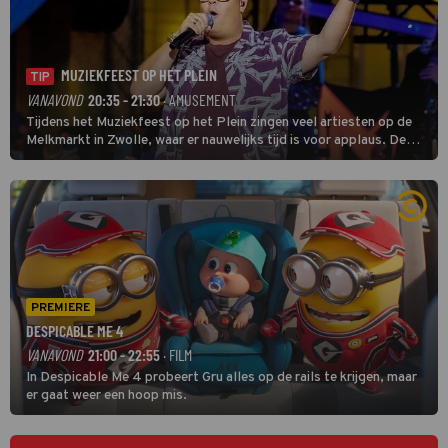
MUZIEKFEEST OP HET PLEIN
TIP
VANAVOND
20:35 - 21:30
· AMUSEMENT
Tijdens het Muziekfeest op het Plein zingen veel artiesten op de
Melkmarkt in Zwolle, waar er nauwelijks tijd is voor applaus. De
grootste namen zijn André Hazes, Jannes, René Froger en
natuurlijk Rutger van Barneveld met zijn hit Zwoele Zomernachten.
PREMIERE
DESPICABLE ME 4
VANAVOND
21:00 - 22:55
· FILM
In Despicable Me 4 probeert Gru alles op de rails te krijgen, maar
er gaat weer een hoop mis.