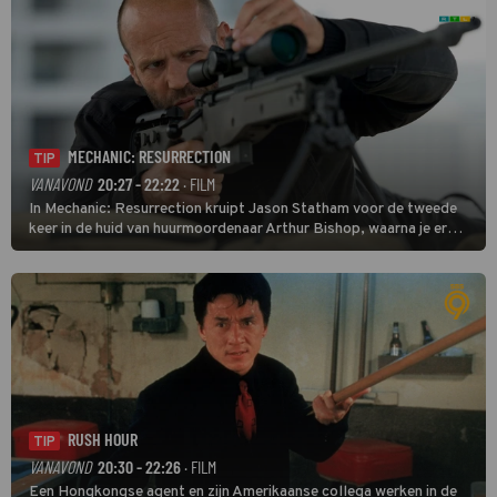
MECHANIC: RESURRECTION
TIP
VANAVOND
20:27 - 22:22
· FILM
In Mechanic: Resurrection kruipt Jason Statham voor de tweede
keer in de huid van huurmoordenaar Arthur Bishop, waarna je er
donder op kunt zeggen dat er van Bishops geplande pensioen niet
veel terechtkomt.
RUSH HOUR
TIP
VANAVOND
20:30 - 22:26
· FILM
Een Hongkongse agent en zijn Amerikaanse collega werken in de