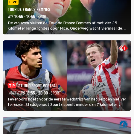
LIVE
TOUR DE FRANCE FEMMES
NU
15:55 - 18:55
· SPORT
De vrouwen sluiten de Tour de France Femmes af met vier 25
kilometer lange rondes door Nice. Onderweg wacht viermaal de
zware Col d'Èze. Aan de finish op de Promenade des Anglais krijgt
de eindwinnaar de laatste gele trui.
STUDIO SPORT VOETBAL
TIP
VANAVOND
18:55 - 20:00
· SPORT
Feyenoord hoeft voor de eerste wedstrijd van het seizoen niet ver
te reizen. Stadsgenoot Sparta speelt minder dan 7 kilometer
verderop. Feyenoord trok de Spaanse spits Nacho Ferri aan van
KVC Westerlo uit België.