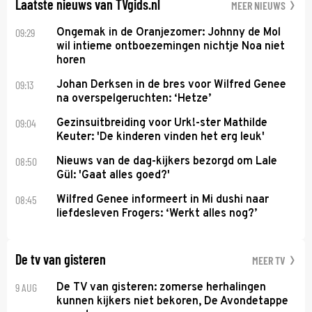
Laatste nieuws van TVgids.nl
MEER NIEUWS
09:29
Ongemak in de Oranjezomer: Johnny de Mol
wil intieme ontboezemingen nichtje Noa niet
horen
09:13
Johan Derksen in de bres voor Wilfred Genee
na overspelgeruchten: ‘Hetze’
09:04
Gezinsuitbreiding voor Urk!-ster Mathilde
Keuter: 'De kinderen vinden het erg leuk'
08:50
Nieuws van de dag-kijkers bezorgd om Lale
Gül: 'Gaat alles goed?'
08:45
Wilfred Genee informeert in Mi dushi naar
liefdesleven Frogers: ‘Werkt alles nog?’
De tv van gisteren
MEER TV
9 AUG
De TV van gisteren: zomerse herhalingen
kunnen kijkers niet bekoren, De Avondetappe