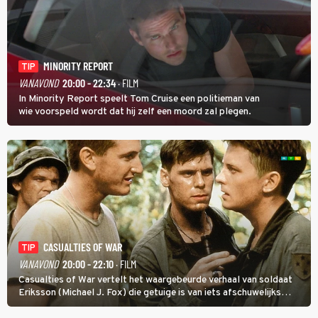
MINORITY REPORT
TIP
VANAVOND
20:00 - 22:34
· FILM
In Minority Report speelt Tom Cruise een politieman van
wie voorspeld wordt dat hij zelf een moord zal plegen.
CASUALTIES OF WAR
TIP
VANAVOND
20:00 - 22:10
· FILM
Casualties of War vertelt het waargebeurde verhaal van soldaat
Eriksson (Michael J. Fox) die getuige is van iets afschuwelijks
tijdens de Vietnamoorlog. Hij besluit uit de school te klappen.