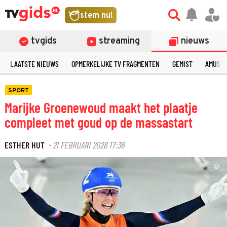
stem nu!
tvgids
streaming
nieuws
LAATSTE NIEUWS
OPMERKELIJKE TV FRAGMENTEN
GEMIST
AMUSE
SPORT
Marijke Groenewoud maakt het plaatje
compleet met goud op de massastart
ESTHER HUT
21 FEBRUARI 2026 17:36
·
©