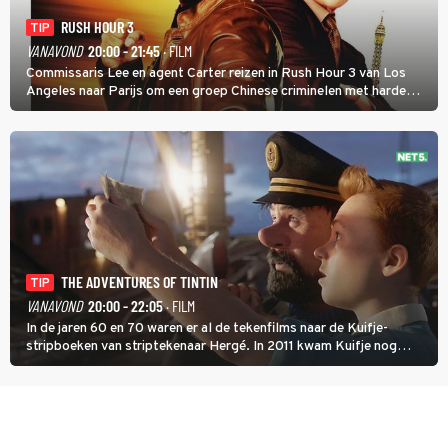
RUSH HOUR 3
TIP
VANAVOND
20:00 - 21:45
· FILM
Commissaris Lee en agent Carter reizen in Rush Hour 3 van Los
Angeles naar Parijs om een groep Chinese criminelen met harde
hand aan te pakken.
THE ADVENTURES OF TINTIN
TIP
VANAVOND
20:00 - 22:05
· FILM
In de jaren 60 en 70 waren er al de tekenfilms naar de Kuifje-
stripboeken van striptekenaar Hergé. In 2011 kwam Kuifje nog
meer tot leven in The Adventures of Tintin van Steven Spielberg.