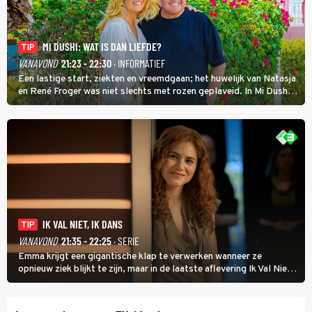
MI DUSHI: WAT IS DAN LIEFDE?
TIP
VANAVOND
21:23 - 22:30
· INFORMATIEF
Een lastige start, ziekten en vreemdgaan; het huwelijk van Natasja
en René Froger was niet slechts met rozen geplaveid. In Mi Dushi:
Wat Is Dan Liefde? neemt Wilfred Genee het showbizzkoppel mee
uit vissen om het over de liefde te hebben.
IK VAL NIET, IK DANS
TIP
VANAVOND
21:35 - 22:25
· SERIE
Emma krijgt een gigantische klap te verwerken wanneer ze
opnieuw ziek blijkt te zijn, maar in de laatste aflevering Ik Val Niet,
Ik Dans laat ze zien dat ze niet van plan is op te geven, zelfs als ze
daarvoor een ingrijpende operatie moet ondergaan.