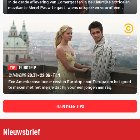
In de derde aflevering van Zomergasten is de kleurrijke actrice en
muzikante Merel Pauw te gast, wiens uitspraken vooraf een
boeiende avond beloven: 'Mijn ideale televisieavond is zoals mijn
identiteit: grenzeloos, absurd en vol angsten'.
EUROTRIP
TIP
VANAVOND
20:31 - 22:06
· FILM
Een Amerikaanse tiener reist in Eurotrip naar Europa om het goed
te maken met het meisje dat hij voor een jongen aanzag.
TOON MEER TIPS
Nieuwsbrief