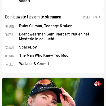
scoort
De nieuwste tips om te streamen
MEER TIPS
16 JUN
Ruby Gillman, Teenage Kraken
19 FEB
Brandweerman Sam: Norbert Puk en het
Mysterie in de Lucht
13 JAN
SpaceBoy
05 NOV
The Man Who Knew Too Much
14 DEC
Wallace & Gromit