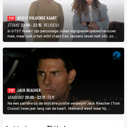
ADIEU! VOLGENDE KAART
TIP
STRAKS
22:40 - 23:15
· RELIGIEUS
In GTST maakt zijn personage Julian ingrijpende gebeurtenissen
mee, maar ook in het echt staat Cas Jansens leven niet stil, zo
vertelt hij in Adieu! Volgende Kaart.
JACK REACHER
TIP
VANAVOND
20:00 - 22:17
· FILM
Na een carrière bij de militaire politie verdwijnt Jack Reacher (Tom
Cruise) twee jaar lang van de kaart. Niemand weet waar hij
uithangt, totdat moordverdachte James Barr naar hem vraagt.