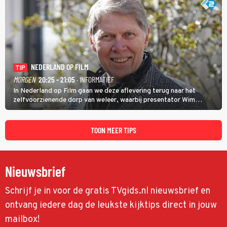
NEDERLAND OP FILM
TIP
MORGEN
20:25 - 21:05
· INFORMATIEF
In Nederland op Film gaan we deze aflevering terug naar het
zelfvoorzienende dorp van weleer, waarbij presentator Wim
Daniëls de kijkers meeneemt op reis door de tijd aan de hand van
unieke amateurbeelden uit verschillende decennia. (HH)
TOON MEER TIPS
Nieuwsbrief
Schrijf je in voor de gratis TVgids.nl nieuwsbrief en
ontvang iedere dag de leukste kijktips direct in jouw
mailbox!