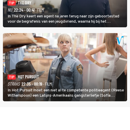
THE DRY
TIP
NU
22:24 - 00:41
· FILM
In The Dry keert een agent na jaren terug naar zijn geboortestad
voor de begrafenis van een jeugdvriend, waarna hij bij het
onderzoeken van diens dood een verband begint te vermoeden
met een oude zaak.
HOT PURSUIT
TIP
STRAKS
22:35 - 00:19
· FILM
In Hot Pursuit moet een niet al te competente politieagent (Reese
Witherspoon) een Latijns-Amerikaans gangsterliefje (Sofía
Vergara) beschermen tegen corrupte agenten en moordlustige
maffiatypes.