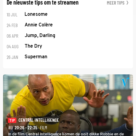
De nieuwste tips om te streamen
MEER TIPS
10 JUL
Lonesome
24 FEB
Annie Colère
06 APR
Jump, Darling
04 AUG
The Dry
26 JAN
Superman
CENTRAL INTELLIGENCE
TIP
NU
20:26 - 22:35
· FILM
In de film Central Intelligence komen de ooit dikke Robbie en de