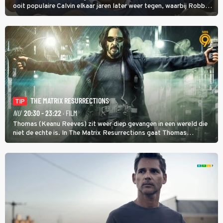
ooit populaire Calvin elkaar jaren later weer tegen, waarbij Robbie,
inmiddels supergespierd en werkzaam voor de CIA, Calvins hulp
goed kan gebruiken.
THE MATRIX RESURRECTIONS
TIP
NU
20:30 - 23:22
· FILM
Thomas (Keanu Reeves) zit weer diep gevangen in een wereld die
niet de echte is. In The Matrix Resurrections gaat Thomas
proberen uit deze schijnwereld te ontsnappen.