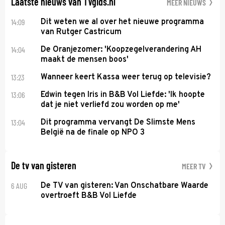
Laatste nieuws van TVgids.nl
MEER NIEUWS
14:09
Dit weten we al over het nieuwe programma
van Rutger Castricum
14:04
De Oranjezomer: 'Koopzegelverandering AH
maakt de mensen boos'
13:23
Wanneer keert Kassa weer terug op televisie?
13:06
Edwin tegen Iris in B&B Vol Liefde: 'Ik hoopte
dat je niet verliefd zou worden op me'
13:04
Dit programma vervangt De Slimste Mens
België na de finale op NPO 3
De tv van gisteren
MEER TV
6 AUG
De TV van gisteren: Van Onschatbare Waarde
overtroeft B&B Vol Liefde