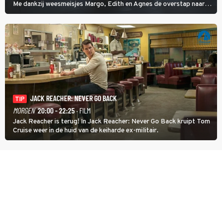
Me dankzij weesmeisjes Margo, Edith en Agnes de overstap naar
het rechte pad maakte, ook op dat pad weet te blijven.
JACK REACHER: NEVER GO BACK
TIP
MORGEN
20:00 - 22:25
· FILM
Jack Reacher is terug! In Jack Reacher: Never Go Back kruipt Tom
Cruise weer in de huid van de keiharde ex-militair.