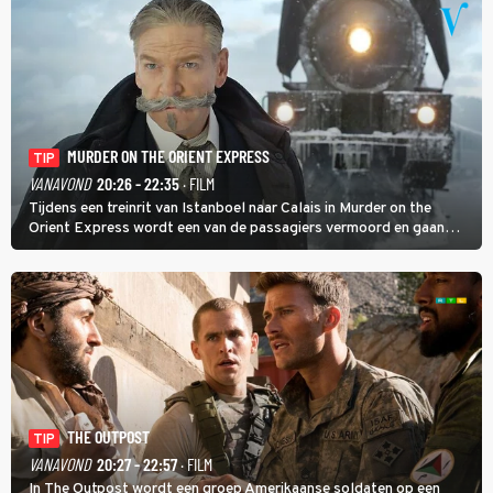
MURDER ON THE ORIENT EXPRESS
TIP
VANAVOND
20:26 - 22:35
· FILM
Tijdens een treinrit van Istanboel naar Calais in Murder on the
Orient Express wordt een van de passagiers vermoord en gaan
detective Hercule Poirot en zijn snor uitzoeken wie van de andere
treinreizigers de dader is.
THE OUTPOST
TIP
VANAVOND
20:27 - 22:57
· FILM
In The Outpost wordt een groep Amerikaanse soldaten op een