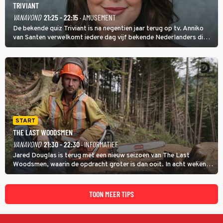
TRIVIANT
VANAVOND
21:25 - 22:15
· AMUSEMENT
De bekende quiz Triviant is na negentien jaar terug op tv. Anniko
van Santen verwelkomt iedere dag vijf bekende Nederlanders die
vragen beantwoorden in verschillende categorieën. De beste
speler gaat direct door naar de finaleweek.
START
THE LAST WOODSMEN
VANAVOND
21:30 - 22:30
· INFORMATIEF
Jared Douglas is terug met een nieuw seizoen van The Last
Woodsmen, waarin de opdracht groter is dan ooit. In acht weken
tijd probeert hij een miljoen dollar bij elkaar te vergaren om de
toekomst van het houthakkersbedrijf te verzekeren.
TOON MEER TIPS