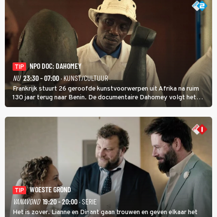
NPO DOC: DAHOMEY
TIP
NU
23:30 - 07:00
· KUNST/CULTUUR
Frankrijk stuurt 26 geroofde kunstvoorwerpen uit Afrika na ruim
130 jaar terug naar Benin. De documentaire Dahomey volgt het
transport en toont de aankomst. Inwoners van Benin bespreken de
betekenis van de teruggave.
WOESTE GROND
TIP
VANAVOND
19:20 - 20:00
· SERIE
Het is zover. Lianne en Dinant gaan trouwen en geven elkaar het