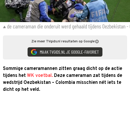
de cameraman die onderuit werd gehaald tijdens Oezbekistan -
Zie meer TVgids.nl resultaten op Google
MAAK TVGIDS.NL JE GOOGLE-FAVORIET
Sommige cameramannen zitten graag dicht op de actie
tijdens het
WK voetbal.
Deze cameraman zat tijdens de
wedstrijd Oezbekistan – Colombia misschien nét iets te
dicht op het veld.