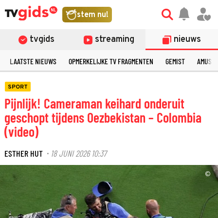
stem nu!
tvgids
streaming
nieuws
LAATSTE NIEUWS
OPMERKELIJKE TV FRAGMENTEN
GEMIST
AMUSE
SPORT
Pijnlijk! Cameraman keihard onderuit
geschopt tijdens Oezbekistan – Colombia
(video)
ESTHER HUT
18 JUNI 2026 10:37
·
©