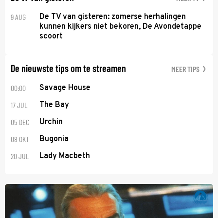
9 AUG
De TV van gisteren: zomerse herhalingen
kunnen kijkers niet bekoren, De Avondetappe
scoort
De nieuwste tips om te streamen
MEER TIPS
00:00
Savage House
17 JUL
The Bay
05 DEC
Urchin
08 OKT
Bugonia
20 JUL
Lady Macbeth