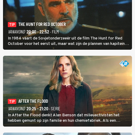
THE HUNT FOR RED OCTOBER
TIP
VANAVOND
20:00 - 22:52
· FILM
In 1984 vaart de Sovjetonderzeeër uit de film The Hunt for Red
October voor het eerst uit, maar wat zijn de plannen van kapitein
Marko Ramius?
AFTER THE FLOOD
TIP
VANAVOND
20:25 - 21:20
· SERIE
In After the Flood denkt Alan Benson dat milieuactivisten het
hebben gemunt op zijn familie en hun chemiefabriek. Als een
brandende boodschap in het veen de boel op scherp zet, besluit
Jo Marshall de jonge Finn Allen aan de tand te voelen.