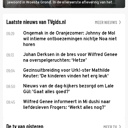
jawoord in Woeste Grond. In de allereerste aflevering van het
eerste seizoen kwam Lianne vanuit de Randstad naar Twente. Daar
is ze inmiddels helemaal op haar plek.
Laatste nieuws van TVgids.nl
MEER NIEUWS
09:29
Ongemak in de Oranjezomer: Johnny de Mol
wil intieme ontboezemingen nichtje Noa niet
horen
09:13
Johan Derksen in de bres voor Wilfred Genee
na overspelgeruchten: ‘Hetze’
09:04
Gezinsuitbreiding voor Urk!-ster Mathilde
Keuter: 'De kinderen vinden het erg leuk'
08:50
Nieuws van de dag-kijkers bezorgd om Lale
Gül: 'Gaat alles goed?'
08:45
Wilfred Genee informeert in Mi dushi naar
liefdesleven Frogers: ‘Werkt alles nog?’
De tv van gisteren
MEER TV