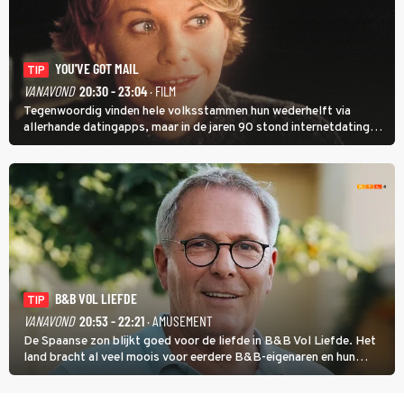
YOU'VE GOT MAIL
TIP
VANAVOND
20:30 - 23:04
· FILM
Tegenwoordig vinden hele volksstammen hun wederhelft via
allerhande datingapps, maar in de jaren 90 stond internetdating
nog in de kinderschoenen. In de film You've Got Mail zie je dat
terug.
B&B VOL LIEFDE
TIP
VANAVOND
20:53 - 22:21
· AMUSEMENT
De Spaanse zon blijkt goed voor de liefde in B&B Vol Liefde. Het
land bracht al veel moois voor eerdere B&B-eigenaren en hun
partners. Ook Paul runt zijn gastenverblijf in Spanje. De 62-jarige
weduwnaar stuurt aan op een nieuw hoofdstuk.