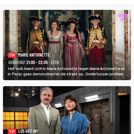
MARIE ANTOINETTE
TIP
VANAVOND
21:00 - 22:05
· SERIE
Het volk keert zich in Marie Antoinette tegen Marie Antoinette en
in Parijs gaan demonstranten de straat op. Ondertussen probeert
Marie Antoinette landgoed Saint-Cloud te kopen. Ze wil daar haar
kinderen veilig laten opgroeien.
LOS HET OP!
TIP