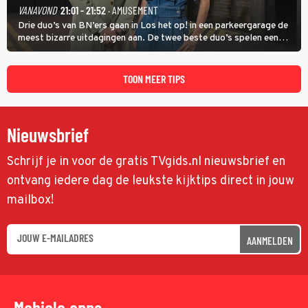
VANAVOND
21:01 - 21:52
· AMUSEMENT
Drie duo’s van BN’ers gaan in Los het op! in een parkeergarage de
meest bizarre uitdagingen aan. De twee beste duo’s spelen een
onderlinge finale. Met in deze aflevering onder anderen cabaretiers
Nabil Aoulad Ayad en Annick Boer.
TOON MEER TIPS
Nieuwsbrief
Schrijf je in voor de gratis TVgids.nl nieuwsbrief en
ontvang iedere dag de leukste kijktips direct in jouw
mailbox!
AANMELDEN
Mobiele apps