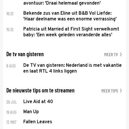
avontuur: 'Draai helemaal gevonden'
16:13
Bekende zus van Eline uit B&B Vol Liefde:
'Haar deelname was een enorme verrassing'
15:12
Patricia uit Married at First Sight verwelkomt
baby: 'Een week geleden veranderde alles'
De tv van gisteren
MEER TV
8 AUG
De TV van gisteren: Nederland is met vakantie
en laat RTL 4 links liggen
De nieuwste tips om te streamen
MEER TIPS
29 JUL
Live Aid at 40
19 AUG
Man Up
13 MRT
Fallen Leaves