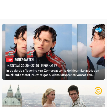
ZOMERGASTEN
TIP
VANAVOND
20:20 - 23:30
· INFORMATIEF
In de derde aflevering van Zomergasten is de kleurrijke actrice en
muzikante Merel Pauw te gast, wiens uitspraken vooraf een
boeiende avond beloven: 'Mijn ideale televisieavond is zoals mijn
identiteit: grenzeloos, absurd en vol angsten'.