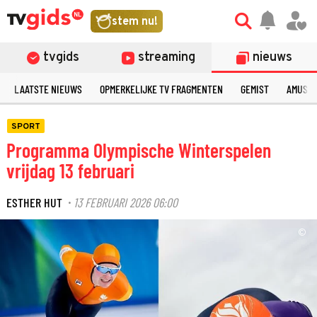
stem nu!
tvgids
streaming
nieuws
LAATSTE NIEUWS
OPMERKELIJKE TV FRAGMENTEN
GEMIST
AMUSE
SPORT
Programma Olympische Winterspelen
vrijdag 13 februari
ESTHER HUT
13 FEBRUARI 2026 06:00
·
©