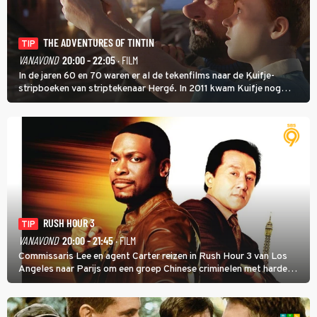
THE ADVENTURES OF TINTIN
TIP
VANAVOND
20:00 - 22:05
· FILM
In de jaren 60 en 70 waren er al de tekenfilms naar de Kuifje-
stripboeken van striptekenaar Hergé. In 2011 kwam Kuifje nog
meer tot leven in The Adventures of Tintin van Steven Spielberg.
RUSH HOUR 3
TIP
VANAVOND
20:00 - 21:45
· FILM
Commissaris Lee en agent Carter reizen in Rush Hour 3 van Los
Angeles naar Parijs om een groep Chinese criminelen met harde
hand aan te pakken.