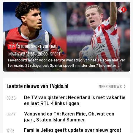
de eindwinnaar de laatste gele trui.
STUDIO SPORT VOETBAL
TIP
VANAVOND
18:55 - 20:00
· SPORT
Feyenoord hoeft voor de eerste wedstrijd van het seizoen niet ver
te reizen. Stadsgenoot Sparta speelt minder dan 7 kilometer
verderop. Feyenoord trok de Spaanse spits Nacho Ferri aan van
KVC Westerlo uit België.
Laatste nieuws van TVgids.nl
MEER NIEUWS
08:36
De TV van gisteren: Nederland is met vakantie
en laat RTL 4 links liggen
06:47
Vanavond op TV: Karen Pirie, Oh, wat een
jaar!, Staten Island Summer
17:05
Familie Jelies geeft update over nieuw groot