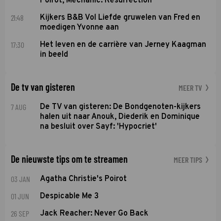
Poirot, Mechanic: Resurrection
21:48
Kijkers B&B Vol Liefde gruwelen van Fred en
moedigen Yvonne aan
17:30
Het leven en de carrière van Jerney Kaagman
in beeld
De tv van gisteren
MEER TV
7 AUG
De TV van gisteren: De Bondgenoten-kijkers
halen uit naar Anouk, Diederik en Dominique
na besluit over Sayf: 'Hypocriet'
De nieuwste tips om te streamen
MEER TIPS
03 JAN
Agatha Christie's Poirot
01 JUN
Despicable Me 3
26 SEP
Jack Reacher: Never Go Back