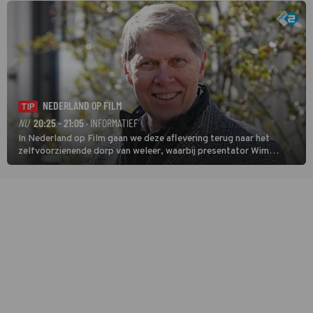
NEDERLAND OP FILM
TIP
NU
20:25 - 21:05
· INFORMATIEF
In Nederland op Film gaan we deze aflevering terug naar het
zelfvoorzienende dorp van weleer, waarbij presentator Wim
Daniëls de kijkers meeneemt op reis door de tijd aan de hand van
unieke amateurbeelden uit verschillende decennia. (HH)