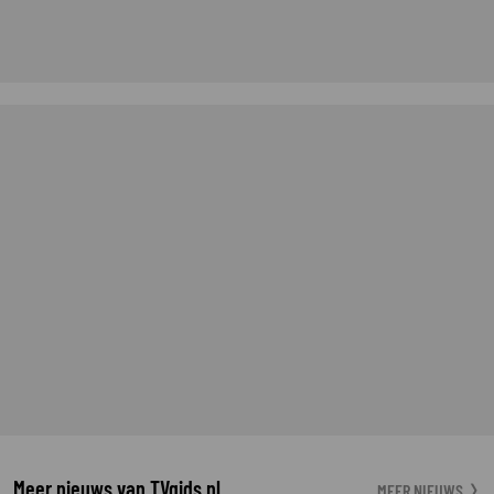
Meer nieuws van TVgids.nl
MEER NIEUWS