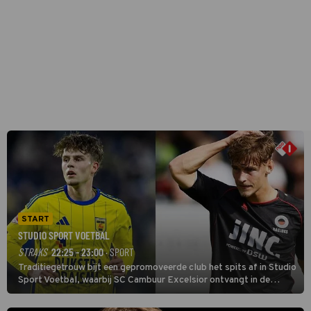
START
STUDIO SPORT VOETBAL
STRAKS
22:25 - 23:00
· SPORT
Traditiegetrouw bijt een gepromoveerde club het spits af in Studio
Sport Voetbal, waarbij SC Cambuur Excelsior ontvangt in de
eerste wedstrijd van het nieuwe Eredivisieseizoen. De nieuwe
oefenmeester is Johan Plat en hij wil aanvallend voetballen.