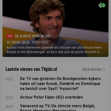
DE SLIMSTE MENS BELGIË
TIP
NU
20:20 - 21:35
· AMUSEMENT
Acteur Felix Heremans speelde dit seizoen van De Slimste Mens
België al tien afleveringen en hij is dan ook de grote favoriet in
deze seizoensfinale. En er is Nederlandse inbreng, want komiek
Soundos El Ahmadi neemt plaats aan de jurytafel.
Laatste nieuws van TVgids.nl
MEER NIEUWS
07:52
De TV van gisteren: De Bondgenoten-kijkers
halen uit naar Anouk, Diederik en Dominique
na besluit over Sayf: 'Hypocriet'
07:33
Acteur Peter Faber (82) overleden
06:47
Vanavond op TV: De slimste mens België,