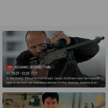
MECHANIC: RESURRECTION
TIP
NU
20:27 - 22:22
· FILM
In Mechanic: Resurrection kruipt Jason Statham voor de tweede
keer in de huid van huurmoordenaar Arthur Bishop, waarna je er
donder op kunt zeggen dat er van Bishops geplande pensioen niet
veel terechtkomt.