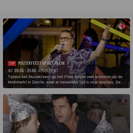
MUZIEKFEEST OP HET PLEIN
TIP
NU
20:35 - 21:30
· AMUSEMENT
Tijdens het Muziekfeest op het Plein zingen veel artiesten op de
Melkmarkt in Zwolle, waar er nauwelijks tijd is voor applaus. De
grootste namen zijn André Hazes, Jannes, René Froger en
natuurlijk Rutger van Barneveld met zijn hit Zwoele Zomernachten.