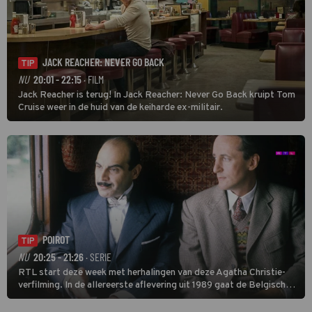
JACK REACHER: NEVER GO BACK
TIP
NU
20:01 - 22:15
· FILM
Jack Reacher is terug! In Jack Reacher: Never Go Back kruipt Tom
Cruise weer in de huid van de keiharde ex-militair.
POIROT
TIP
NU
20:25 - 21:26
· SERIE
RTL start deze week met herhalingen van deze Agatha Christie-
verfilming. In de allereerste aflevering uit 1989 gaat de Belgische
speurder op zoek naar een vermiste kok. Poirot raakt al snel
verwikkeld in een moordzaak. (HH)