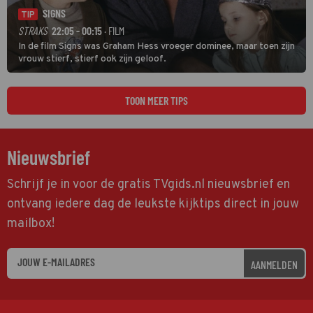
SIGNS
TIP
STRAKS
22:05 - 00:15
· FILM
In de film Signs was Graham Hess vroeger dominee, maar toen zijn
vrouw stierf, stierf ook zijn geloof.
TOON MEER TIPS
Nieuwsbrief
Schrijf je in voor de gratis TVgids.nl nieuwsbrief en
ontvang iedere dag de leukste kijktips direct in jouw
mailbox!
AANMELDEN