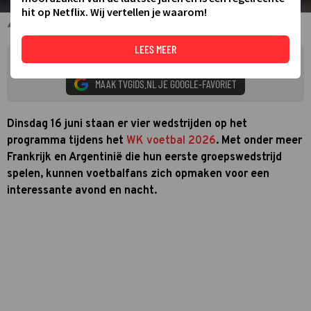
hit op Netflix. Wij vertellen je waarom!
Lionel Messi van Argentinië
LEES MEER
Zie meer TVgids.nl resultaten op Google
MAAK TVGIDS.NL JE GOOGLE-FAVORIET
Dinsdag 16 juni staan er vier wedstrijden op het
programma tijdens het
WK voetbal 2026
. Met onder meer
Frankrijk en Argentinië die hun eerste groepswedstrijd
spelen, kunnen voetbalfans zich opmaken voor een
interessante avond en nacht.