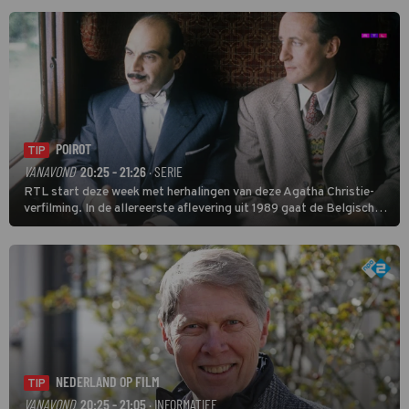
Soundos El Ahmadi neemt plaats aan de jurytafel.
POIROT
TIP
VANAVOND
20:25 - 21:26
· SERIE
RTL start deze week met herhalingen van deze Agatha Christie-
verfilming. In de allereerste aflevering uit 1989 gaat de Belgische
speurder op zoek naar een vermiste kok. Poirot raakt al snel
verwikkeld in een moordzaak. (HH)
NEDERLAND OP FILM
TIP
VANAVOND
20:25 - 21:05
· INFORMATIEF