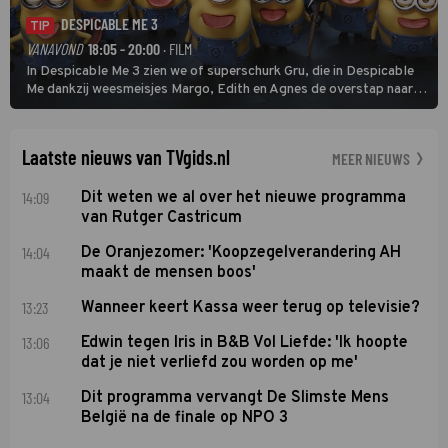
DESPICABLE ME 3
TIP
VANAVOND
18:05 - 20:00
· FILM
In Despicable Me 3 zien we of superschurk Gru, die in Despicable
Me dankzij weesmeisjes Margo, Edith en Agnes de overstap naar
het rechte pad maakte, ook op dat pad weet te blijven.
Laatste nieuws van TVgids.nl
MEER NIEUWS
14:09
Dit weten we al over het nieuwe programma
van Rutger Castricum
14:04
De Oranjezomer: 'Koopzegelverandering AH
maakt de mensen boos'
13:23
Wanneer keert Kassa weer terug op televisie?
13:06
Edwin tegen Iris in B&B Vol Liefde: 'Ik hoopte
dat je niet verliefd zou worden op me'
13:04
Dit programma vervangt De Slimste Mens
België na de finale op NPO 3