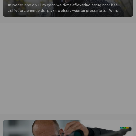
In Nederland op Film gaan we deze aflevering terug naar het
zelfvoorzienende dorp van weleer, waarbij presentator Wim
Daniëls de kijkers meeneemt op reis door de tijd aan de hand van
unieke amateurbeelden uit verschillende decennia. (HH)