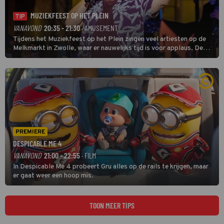
MUZIEKFEEST OP HET PLEIN
TIP
VANAVOND
20:35 - 21:30
· AMUSEMENT
Tijdens het Muziekfeest op het Plein zingen veel artiesten op de
Melkmarkt in Zwolle, waar er nauwelijks tijd is voor applaus. De
grootste namen zijn André Hazes, Jannes, René Froger en
natuurlijk Rutger van Barneveld met zijn hit Zwoele Zomernachten.
PREMIERE
DESPICABLE ME 4
VANAVOND
21:00 - 22:55
· FILM
In Despicable Me 4 probeert Gru alles op de rails te krijgen, maar
er gaat weer een hoop mis.
TOON MEER TIPS