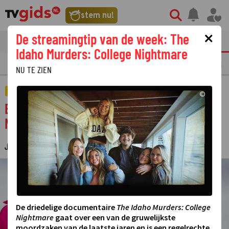
stem nu!
×
De streamingtip van de week: The
tvgids
streaming
nieuws
Idaho Murders: College Nightmare
LAATSTE NIEUWS
OPMERKELIJKE TV FRAGMENTEN
GEMIST
AMUSE
NU TE ZIEN
SPORT
©
Beau Snellink moet aan de bak tijdens het
NK Allround & Sprint in Heerenveen
JUDITH REGELING
18 FEBRUARI 2026 12:15
·
©
De driedelige documentaire
The Idaho Murders: College
Nightmare
gaat over een van de gruwelijkste
moordzaken van de laatste jaren en is een regelrechte