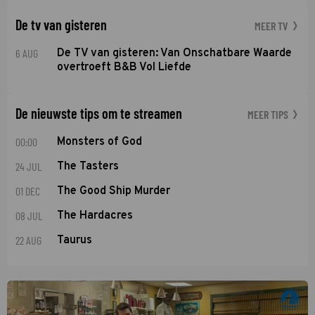
De tv van gisteren
MEER TV
6 AUG
De TV van gisteren: Van Onschatbare Waarde
overtroeft B&B Vol Liefde
De nieuwste tips om te streamen
MEER TIPS
00:00
Monsters of God
24 JUL
The Tasters
01 DEC
The Good Ship Murder
08 JUL
The Hardacres
22 AUG
Taurus