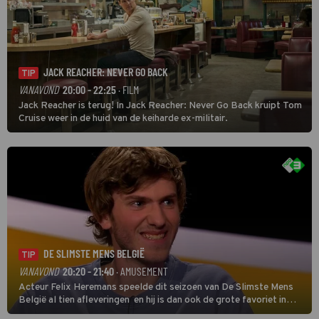
JACK REACHER: NEVER GO BACK
TIP
VANAVOND
20:00 - 22:25
· FILM
Jack Reacher is terug! In Jack Reacher: Never Go Back kruipt Tom
Cruise weer in de huid van de keiharde ex-militair.
DE SLIMSTE MENS BELGIË
TIP
VANAVOND
20:20 - 21:40
· AMUSEMENT
Acteur Felix Heremans speelde dit seizoen van De Slimste Mens
België al tien afleveringen en hij is dan ook de grote favoriet in
deze seizoensfinale. En er is Nederlandse inbreng, want komiek