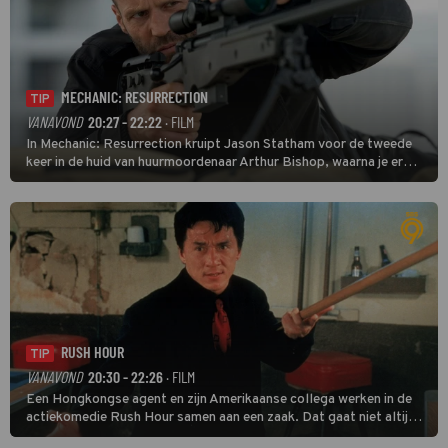
MECHANIC: RESURRECTION
TIP
VANAVOND
20:27 - 22:22
· FILM
In Mechanic: Resurrection kruipt Jason Statham voor de tweede
keer in de huid van huurmoordenaar Arthur Bishop, waarna je er
donder op kunt zeggen dat er van Bishops geplande pensioen niet
veel terechtkomt.
RUSH HOUR
TIP
VANAVOND
20:30 - 22:26
· FILM
Een Hongkongse agent en zijn Amerikaanse collega werken in de
actiekomedie Rush Hour samen aan een zaak. Dat gaat niet altijd
van een leien dakje.