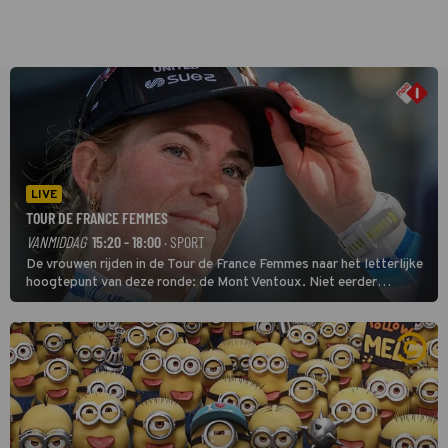
LIVE
TOUR DE FRANCE FEMMES
VANMIDDAG
15:20 - 18:00
· SPORT
De vrouwen rijden in de Tour de France Femmes naar het letterlijke
hoogtepunt van deze ronde: de Mont Ventoux. Niet eerder
finishten de vrouwen voor deze koers op deze kale col uit de
buitencategorie. De aanloop naar de slotklim is vlak.