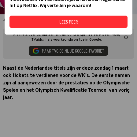
hit op Netflix. Wij vertellen je waarom!
Beau Snellink
LEES MEER
Mis niets over Schaatsen: NK allround & sprint Heerenveen. Voeg
TVgids.nl als voorkeursbron toe in Google.
MAAK TVGIDS.NL JE GOOGLE-FAVORIET
Naast de Nederlandse titels zijn er deze zondag 1 maart
ook tickets te verdienen voor de WK's. De eerste namen
zijn al aangewezen door de prestaties op de Olympische
Spelen en het Olympisch Kwalificatie Toernooi van vorig
jaar.