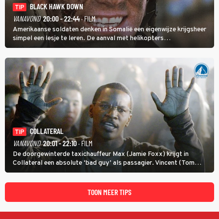
BLACK HAWK DOWN
TIP
VANAVOND
20:00 - 22:44
· FILM
Amerikaanse soldaten denken in Somalië een eigenwijze krijgsheer
simpel een lesje te leren. De aanval met helikopters
verloopt in Black Hawk down dramatisch.
COLLATERAL
TIP
VANAVOND
20:01 - 22:10
· FILM
De doorgewinterde taxichauffeur Max (Jamie Foxx) krijgt in
Collateral een absolute ‘bad guy’ als passagier. Vincent (Tom
Cruise) heeft hem nodig om hem de stad door te loodsen om een
wel heel lugubere reden.
TOON MEER TIPS