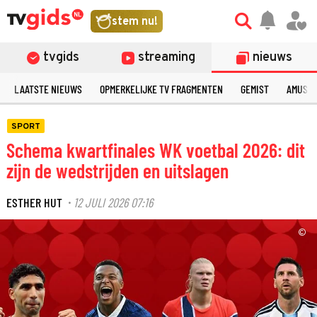
stem nu!
tvgids
streaming
nieuws
LAATSTE NIEUWS
OPMERKELIJKE TV FRAGMENTEN
GEMIST
AMUSE
SPORT
Schema kwartfinales WK voetbal 2026: dit
zijn de wedstrijden en uitslagen
ESTHER HUT
12 JULI 2026 07:16
·
©