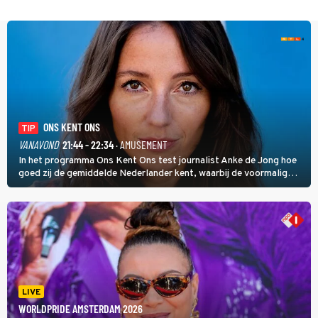
ONS KENT ONS
TIP
VANAVOND
21:44 - 22:34
· AMUSEMENT
In het programma Ons Kent Ons test journalist Anke de Jong hoe
goed zij de gemiddelde Nederlander kent, waarbij de voormalig
hoofdredacteur van modebladen Glamour en Elle het samen met
rapper Keizer opneemt tegen Edson da Graça en Marc-Marie
Huijbregts.
LIVE
WORLDPRIDE AMSTERDAM 2026