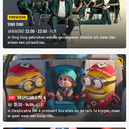
PREMIERE
SING SING
VANAVOND
22:00 - 23:50
· FILM
In Sing Sing gebruiken enkele gevangenen theater als meer dan
alleen een uitlaatklep.
DESPICABLE ME 4
TIP
NU
12:30 - 14:04
· FILM
In Despicable Me 4 probeert Gru alles op de rails te krijgen, maar
er gaat weer een hoop mis.