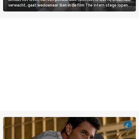
verwacht, gaat weduwnaar Ben in de film The Intern stage lopen
bij de hippe webwinkel van Jules, wat een gouden zet blijkt te zijn.