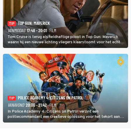
TOP GUN: MAVERICK
TIP
VANMIDDAG
17:48 - 20:01
· FILM
Tom Cruise is terug als heldhaftige piloot in Top Gun: Maverick
waarin hij een nieuwe lichting vliegers klaarstoomt voor het echte
werk.
POLICE ACADEMY 4: CITIZENS ON PATROL
TIP
VANAVOND
20:00 - 21:42
· FILM
In Police Academy 4: Citizens on Patrol verzint een
politiecommandant een creatieve oplossing voor het tekort aan
agenten.