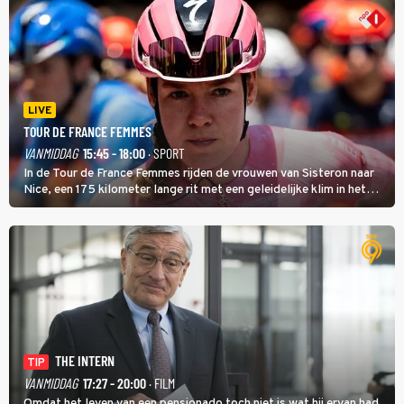
LIVE
TOUR DE FRANCE FEMMES
VANMIDDAG
15:45 - 18:00
· SPORT
In de Tour de France Femmes rijden de vrouwen van Sisteron naar
Nice, een 175 kilometer lange rit met een geleidelijke klim in het
midden. Dat is mogelijk niet de zwaarste hindernis, dat is de
temperatuur. Het kan in Nice namelijk bloedheet worden.
THE INTERN
TIP
VANMIDDAG
17:27 - 20:00
· FILM
Omdat het leven van een pensionado toch niet is wat hij ervan had