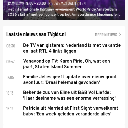
VANAVOND
19:05 - 20:00
· NIEUWS/ACTUALITEITEN
Het internationale lhbtqia+-evenement WorldPride Amsterdam
2026 sluit af met een concert op het Amsterdamse Museumplein.
Anita Doth is een van de optredende artiesten. In de jaren 90
veroverde ze de wereld als zangeres van 2Unlimited.
Laatste nieuws van TVgids.nl
MEER NIEUWS
08:36
De TV van gisteren: Nederland is met vakantie
en laat RTL 4 links liggen
06:47
Vanavond op TV: Karen Pirie, Oh, wat een
jaar!, Staten Island Summer
17:05
Familie Jelies geeft update over nieuw groot
avontuur: 'Draai helemaal gevonden'
16:13
Bekende zus van Eline uit B&B Vol Liefde:
'Haar deelname was een enorme verrassing'
15:12
Patricia uit Married at First Sight verwelkomt
baby: 'Een week geleden veranderde alles'