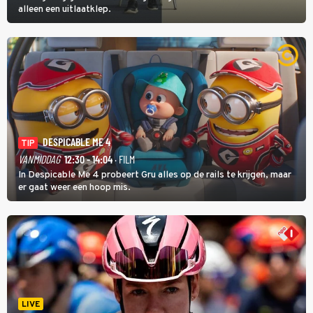
alleen een uitlaatklep.
DESPICABLE ME 4
TIP
VANMIDDAG
12:30 - 14:04
· FILM
In Despicable Me 4 probeert Gru alles op de rails te krijgen, maar
er gaat weer een hoop mis.
LIVE