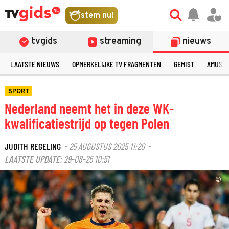
stem nu!
tvgids
streaming
nieuws
LAATSTE NIEUWS
OPMERKELIJKE TV FRAGMENTEN
GEMIST
AMUSE
SPORT
Nederland neemt het in deze WK-
kwalificatiestrijd op tegen Polen
JUDITH REGELING
25 AUGUSTUS 2025 11:20
·
·
LAATSTE UPDATE:
29-08-25 10:51
©