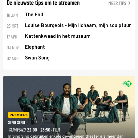
De nieuwste tips om te streamen
MEER TIPS
16 JAN
The End
25 MRT
Louise Bourgeois - Mijn lichaam, mijn sculptuur
17 APR
Kattenkwaad in het museum
03 NOV
Elephant
02 AUG
Swan Song
PREMIERE
SING SING
VANAVOND
22:00 - 23:50
· FILM
In Sing Sing gebruiken enkele gevangenen theater als meer dan