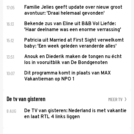
17:05
Familie Jelies geeft update over nieuw groot
avontuur: 'Draai helemaal gevonden'
16:13
Bekende zus van Eline uit B&B Vol Liefde:
'Haar deelname was een enorme verrassing'
15:12
Patricia uit Married at First Sight verwelkomt
baby: 'Een week geleden veranderde alles'
13:51
Anouk en Diederik maken de tongen nu écht
los in vooruitblik van De Bondgenoten
10:07
Dit programma komt in plaats van MAX
Vakantieman op NPO 1
De tv van gisteren
MEER TV
8 AUG
De TV van gisteren: Nederland is met vakantie
en laat RTL 4 links liggen