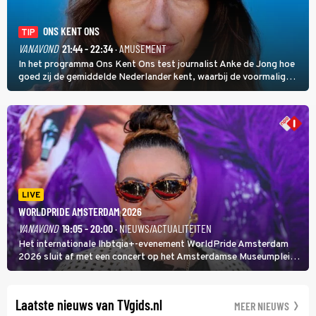
ONS KENT ONS
TIP
VANAVOND
21:44 - 22:34
· AMUSEMENT
In het programma Ons Kent Ons test journalist Anke de Jong hoe
goed zij de gemiddelde Nederlander kent, waarbij de voormalig
hoofdredacteur van modebladen Glamour en Elle het samen met
rapper Keizer opneemt tegen Edson da Graça en Marc-Marie
Huijbregts.
LIVE
WORLDPRIDE AMSTERDAM 2026
VANAVOND
19:05 - 20:00
· NIEUWS/ACTUALITEITEN
Het internationale lhbtqia+-evenement WorldPride Amsterdam
2026 sluit af met een concert op het Amsterdamse Museumplein.
Anita Doth is een van de optredende artiesten. In de jaren 90
veroverde ze de wereld als zangeres van 2Unlimited.
Laatste nieuws van TVgids.nl
MEER NIEUWS