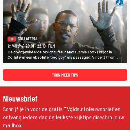
COLLATERAL
TIP
VANAVOND
20:01 - 22:10
· FILM
De doorgewinterde taxichauffeur Max (Jamie Foxx) krijgt in
Collateral een absolute ‘bad guy’ als passagier. Vincent (Tom
Cruise) heeft hem nodig om hem de stad door te loodsen om een
wel heel lugubere reden.
TOON MEER TIPS
Nieuwsbrief
Schrijf je in voor de gratis TVgids.nl nieuwsbrief en
ontvang iedere dag de leukste kijktips direct in jouw
mailbox!