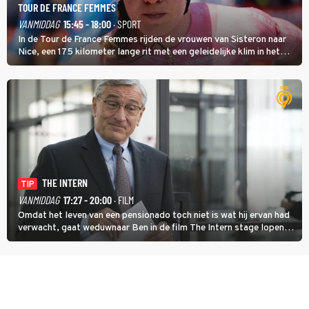
TOUR DE FRANCE FEMMES
VANMIDDAG
15:45 - 18:00
· SPORT
In de Tour de France Femmes rijden de vrouwen van Sisteron naar
Nice, een 175 kilometer lange rit met een geleidelijke klim in het
midden. Dat is mogelijk niet de zwaarste hindernis, dat is de
temperatuur. Het kan in Nice namelijk bloedheet worden.
THE INTERN
TIP
VANMIDDAG
17:27 - 20:00
· FILM
Omdat het leven van een pensionado toch niet is wat hij ervan had
verwacht, gaat weduwnaar Ben in de film The Intern stage lopen
bij de hippe webwinkel van Jules, wat een gouden zet blijkt te zijn.