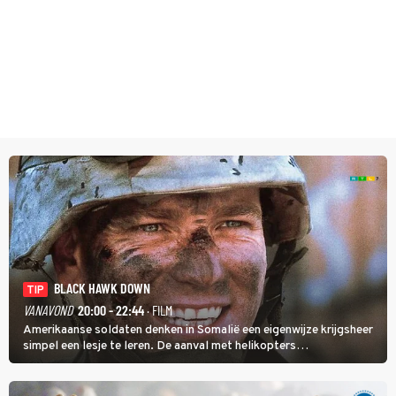
BLACK HAWK DOWN
TIP
VANAVOND
20:00 - 22:44
· FILM
Amerikaanse soldaten denken in Somalië een eigenwijze krijgsheer
simpel een lesje te leren. De aanval met helikopters
verloopt in Black Hawk down dramatisch.