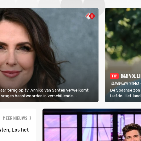
B&B VOL L
TIP
VANAVOND
20:53 
 jaar terug op tv. Anniko van Santen verwelkomt
De Spaanse zon b
e vragen beantwoorden in verschillende
Liefde. Het lan
 door naar de finaleweek.
eigenaren en hun
gastenverblijf i
aan op een nieu
MEER NIEUWS
ten, Los het