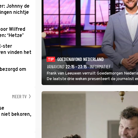
r: Johnny de
ingen nichtje
oor Wilfred
n: ‘Hetze’
!-ster
ren vinden het
GOEDENAVOND NEDERLAND
TIP
VANAVOND
22:15 - 23:15
· INFORMATIEF
 bezorgd om
Frank van Leeuwen verruilt Goedemorgen Nederla
'
De laatste drie weken presenteert de journalist 
avondtalkshow om en om met Sam Hagens, die er al
MEER TV
se
 niet bekoren,