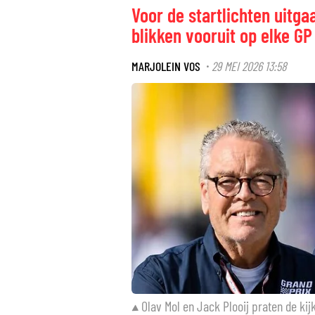
Voor de startlichten uitga
blikken vooruit op elke GP
MARJOLEIN VOS
29 MEI 2026 13:58
·
Olav Mol en Jack Plooij praten de kijk