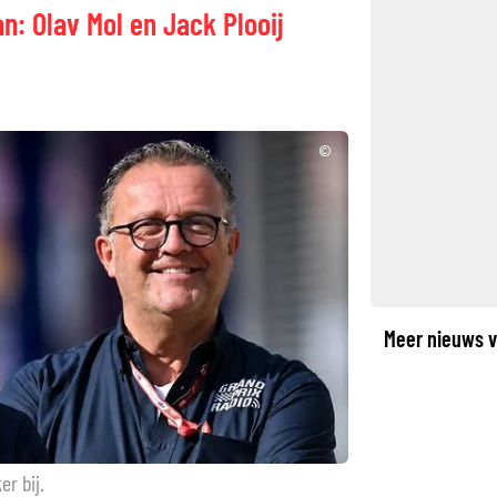
an: Olav Mol en Jack Plooij
©
Meer nieuws v
er bij.