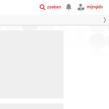
mijngids
zoeken