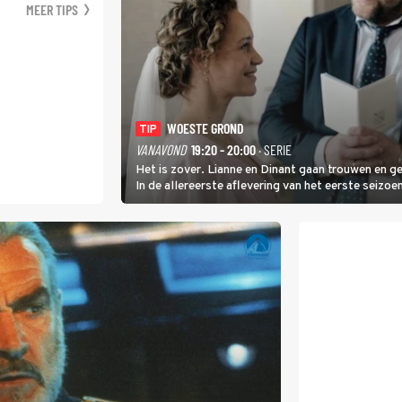
MEER TIPS
WOESTE GROND
TIP
VANAVOND
19:20 - 20:00
· SERIE
Het is zover. Lianne en Dinant gaan trouwen en g
In de allereerste aflevering van het eerste seiz
Twente. Daar is ze inmiddels helemaal op haar pl