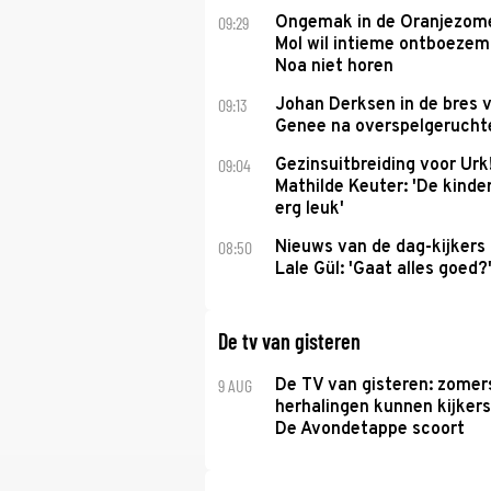
09:29
Ongemak in de Oranjezome
Mol wil intieme ontboezem
Noa niet horen
09:13
Johan Derksen in de bres v
Genee na overspelgeruchte
09:04
Gezinsuitbreiding voor Urk
Mathilde Keuter: 'De kinde
erg leuk'
08:50
Nieuws van de dag-kijkers
Lale Gül: 'Gaat alles goed?
De tv van gisteren
9 AUG
De TV van gisteren: zomer
herhalingen kunnen kijkers
De Avondetappe scoort