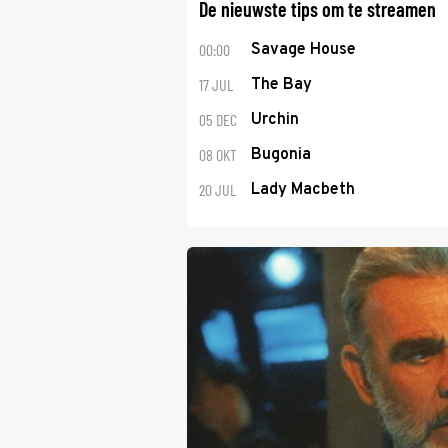
De nieuwste tips om te streamen
00:00
Savage House
17 JUL
The Bay
05 DEC
Urchin
08 OKT
Bugonia
20 JUL
Lady Macbeth