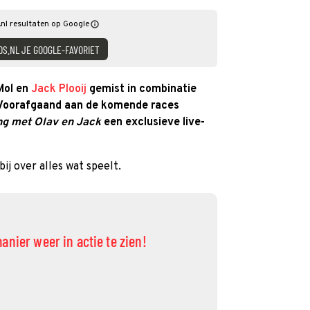
nl resultaten op Google
DS.NL JE GOOGLE-FAVORIET
Mol en
Jack Plooij
gemist in combinatie
 Voorafgaand aan de komende races
g met Olav en Jack
een exclusieve live-
ij over alles wat speelt.
nier weer in actie te zien!