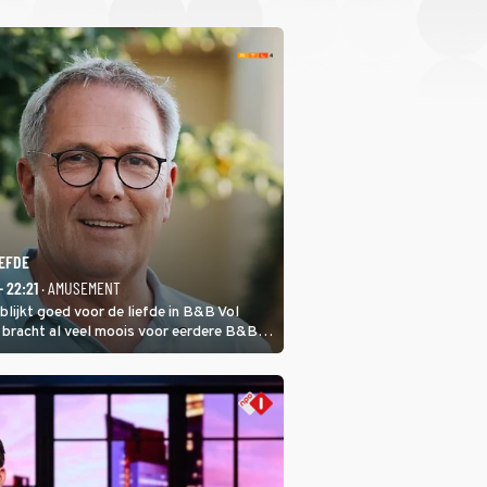
IEFDE
- 22:21
· AMUSEMENT
lijkt goed voor de liefde in B&B Vol
d bracht al veel moois voor eerdere B&B-
 partners. Ook Paul runt zijn
n Spanje. De 62-jarige weduwnaar stuurt
w hoofdstuk.