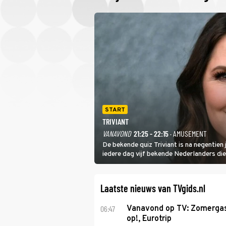
START
TRIVIANT
VANAVOND
21:25 - 22:15
· AMUSEMENT
De bekende quiz Triviant is na negentien
iedere dag vijf bekende Nederlanders di
categorieën. De beste speler gaat direct
Laatste nieuws van TVgids.nl
06:47
Vanavond op TV: Zomergas
op!, Eurotrip