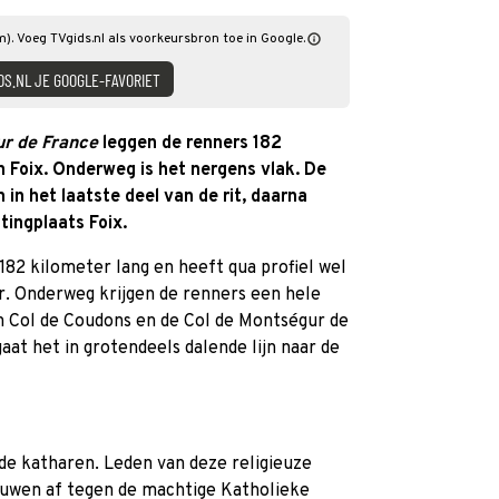
m). Voeg TVgids.nl als voorkeursbron toe in Google.
DS.NL JE GOOGLE-FAVORIET
r de France
leggen de renners 182
 Foix. Onderweg is het nergens vlak. De
in het laatste deel van de rit, daarna
tingplaats Foix.
182 kilometer lang en heeft qua profiel wel
. Onderweg krijgen de renners een hele
n Col de Coudons en de Col de Montségur de
gaat het in grotendeels dalende lijn naar de
 de katharen. Leden van deze religieuze
euwen af tegen de machtige Katholieke