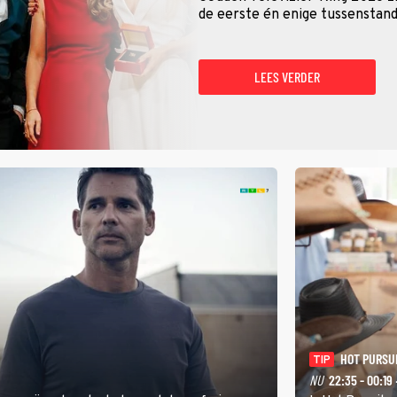
de eerste én enige tussenstand
LEES VERDER
HOT PURSU
TIP
NU
22:35 - 00:19