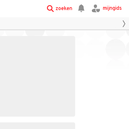
mijngids
zoeken