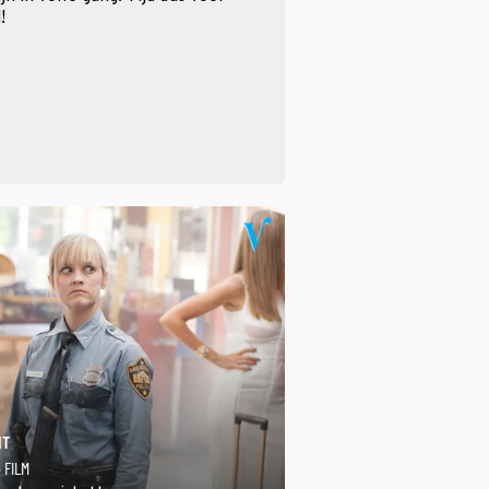
!
IT
· FILM