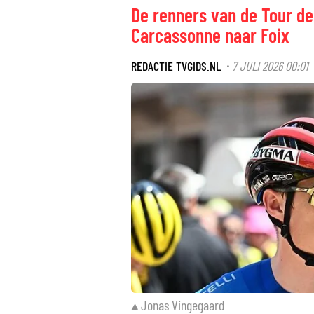
De renners van de Tour d
Carcassonne naar Foix
REDACTIE TVGIDS.NL
7 JULI 2026 00:01
·
Jonas Vingegaard