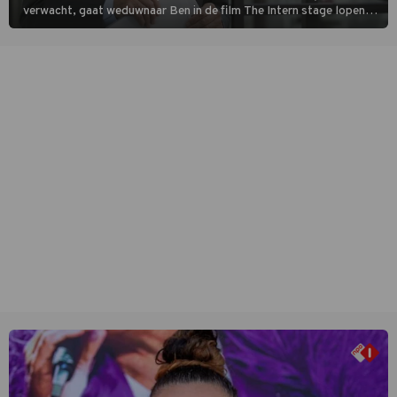
verwacht, gaat weduwnaar Ben in de film The Intern stage lopen
bij de hippe webwinkel van Jules, wat een gouden zet blijkt te zijn.