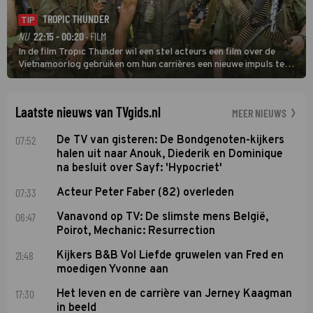
TROPIC THUNDER
TIP
NU
22:15 - 00:20
· FILM
In de film Tropic Thunder wil een stel acteurs een film over de
Vietnamoorlog gebruiken om hun carrières een nieuwe impuls te
geven, maar tijdens de opnamen in het zuiden van Vietnam komen
ze in een oorlog tussen twee drugsbendes terecht.
Laatste nieuws van TVgids.nl
MEER NIEUWS
07:52
De TV van gisteren: De Bondgenoten-kijkers
halen uit naar Anouk, Diederik en Dominique
na besluit over Sayf: 'Hypocriet'
07:33
Acteur Peter Faber (82) overleden
06:47
Vanavond op TV: De slimste mens België,
Poirot, Mechanic: Resurrection
21:48
Kijkers B&B Vol Liefde gruwelen van Fred en
moedigen Yvonne aan
17:30
Het leven en de carrière van Jerney Kaagman
in beeld