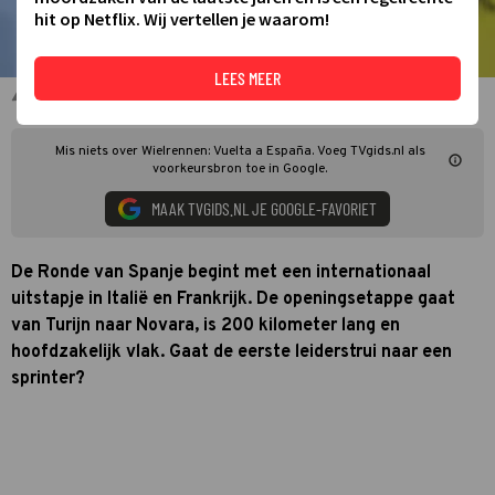
hit op Netflix. Wij vertellen je waarom!
LEES MEER
Enric Mas
Mis niets over Wielrennen: Vuelta a España. Voeg TVgids.nl als
voorkeursbron toe in Google.
MAAK TVGIDS.NL JE GOOGLE-FAVORIET
De Ronde van Spanje begint met een internationaal
uitstapje in Italië en Frankrijk. De openingsetappe gaat
van Turijn naar Novara, is 200 kilometer lang en
hoofdzakelijk vlak. Gaat de eerste leiderstrui naar een
sprinter?