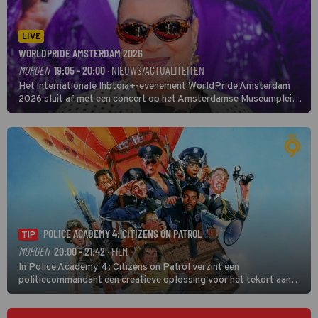
LIVE
WORLDPRIDE AMSTERDAM 2026
MORGEN
19:05 - 20:00
· NIEUWS/ACTUALITEITEN
Het internationale lhbtqia+-evenement WorldPride Amsterdam
2026 sluit af met een concert op het Amsterdamse Museumplein.
Anita Doth is een van de optredende artiesten. In de jaren 90
veroverde ze de wereld als zangeres van 2Unlimited.
POLICE ACADEMY 4: CITIZENS ON PATROL
TIP
MORGEN
20:00 - 21:42
· FILM
In Police Academy 4: Citizens on Patrol verzint een
politiecommandant een creatieve oplossing voor het tekort aan
agenten.