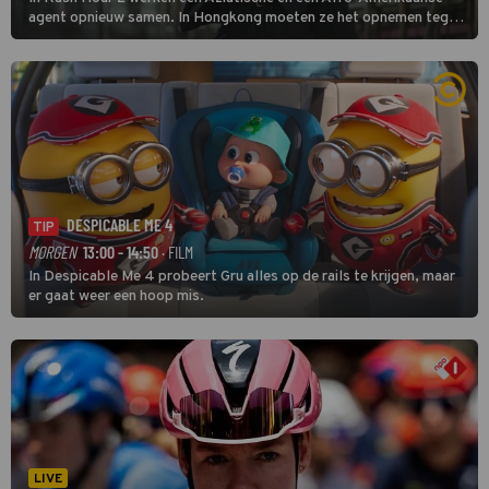
agent opnieuw samen. In Hongkong moeten ze het opnemen tegen
een bende die met vals geld handelt.
DESPICABLE ME 4
TIP
MORGEN
13:00 - 14:50
· FILM
In Despicable Me 4 probeert Gru alles op de rails te krijgen, maar
er gaat weer een hoop mis.
LIVE