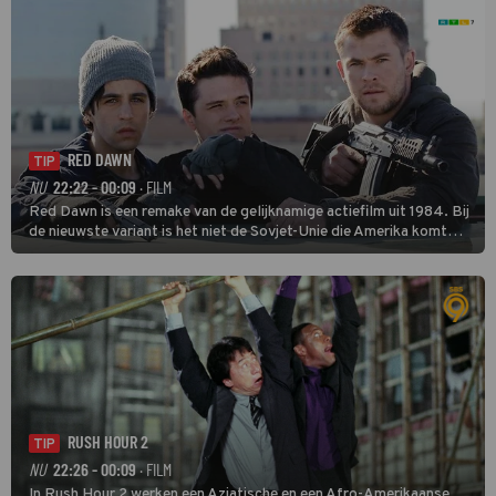
RED DAWN
TIP
NU
22:22 - 00:09
· FILM
Red Dawn is een remake van de gelijknamige actiefilm uit 1984. Bij
de nieuwste variant is het niet de Sovjet-Unie die Amerika komt
binnenvallen, maar zijn Rusland en Noord-Korea de vijanden.
RUSH HOUR 2
TIP
NU
22:26 - 00:09
· FILM
In Rush Hour 2 werken een Aziatische en een Afro-Amerikaanse