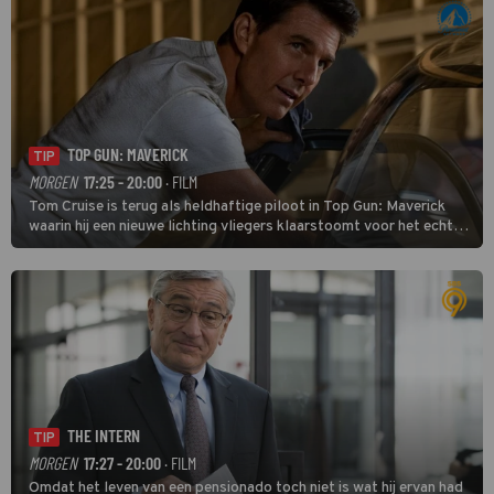
TOP GUN: MAVERICK
TIP
MORGEN
17:25 - 20:00
· FILM
Tom Cruise is terug als heldhaftige piloot in Top Gun: Maverick
waarin hij een nieuwe lichting vliegers klaarstoomt voor het echte
werk.
THE INTERN
TIP
MORGEN
17:27 - 20:00
· FILM
Omdat het leven van een pensionado toch niet is wat hij ervan had