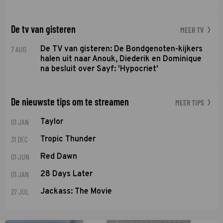
De tv van gisteren
MEER TV
7 AUG
De TV van gisteren: De Bondgenoten-kijkers
halen uit naar Anouk, Diederik en Dominique
na besluit over Sayf: 'Hypocriet'
De nieuwste tips om te streamen
MEER TIPS
01 JAN
Taylor
31 DEC
Tropic Thunder
01 JUN
Red Dawn
01 JAN
28 Days Later
27 JUL
Jackass: The Movie