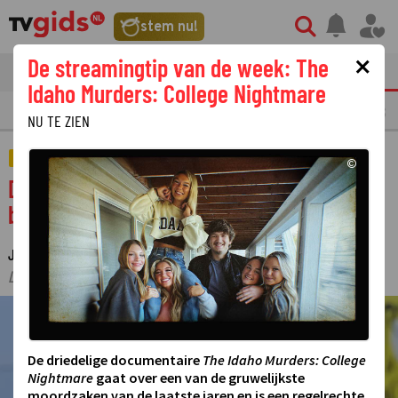
stem nu!
×
De streamingtip van de week: The
tvgids
streaming
nieuws
Idaho Murders: College Nightmare
LAATSTE NIEUWS
OPMERKELIJKE TV FRAGMENTEN
GEMIST
AMUSE
NU TE ZIEN
SPORT
©
De Ronde van Spanje (Vuelta) gaat nu echt
beginnen: hier volg je de openingsetappe
JUDITH REGELING
14 AUGUSTUS 2025 22:19
·
·
LAATSTE UPDATE:
15-08-25 13:27
©
De driedelige documentaire
The Idaho Murders: College
Nightmare
gaat over een van de gruwelijkste
moordzaken van de laatste jaren en is een regelrechte