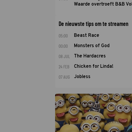
Waarde overtroeft B&B Vol
De nieuwste tips om te streamen
05:00
Beast Race
00:00
Monsters of God
08 JUL
The Hardacres
24 FEB
Chicken for Linda!
07 AUG
Jobless