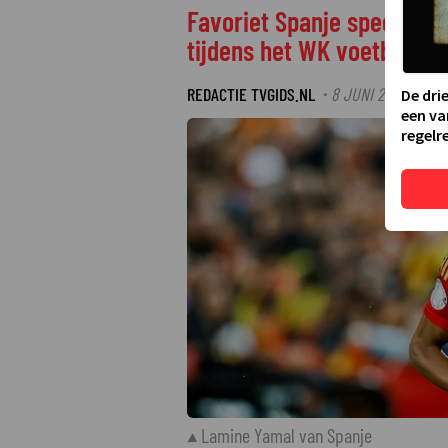
Favoriet Spanje speelt t
tijdens het WK voetbal
REDACTIE TVGIDS.NL
8 JUNI 2026 18:00
·
De dri
een va
regelre
Lamine Yamal van Spanje