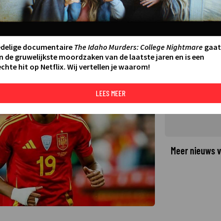
egen WK-debutant Kaapverdië
edelige documentaire
The Idaho Murders: College Nightmare
gaat
n de gruwelijkste moordzaken van de laatste jaren en is een
chte hit op Netflix. Wij vertellen je waarom!
©
LEES MEER
Meer nieuws v