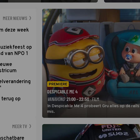
hij wil aanvallend voetballen.
de grote favoriet
Nederlandse inb
neemt plaats aan
MEER NIEUWS
om deze week
uziekfeest op
nd van NPO 1
nieuwe
stricum
elverandering
PREMIERE
'
DESPICABLE ME 4
 terug op
VANAVOND
21:00 - 22:50
· FILM
In Despicable Me 4 probeert Gru alles op de rails
mis.
MEER TV
nschatbare