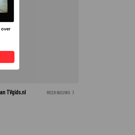
 over
an TVgids.nl
MEER NIEUWS