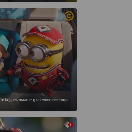
 in deze seizoensfinale. En er is
reng, want komiek Soundos El Ahmadi
 de jurytafel.
 te krijgen, maar er gaat weer een hoop