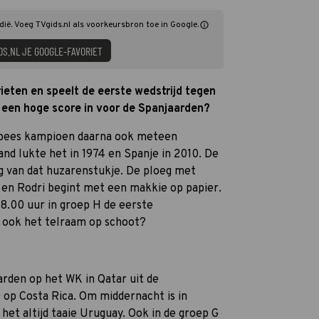
dië. Voeg TVgids.nl als voorkeursbron toe in Google.
DS.NL JE GOOGLE-FAVORIET
ieten en speelt de eerste wedstrijd tegen
 een hoge score in voor de Spanjaarden?
opees kampioen daarna ook meteen
nd lukte het in 1974 en Spanje in 2010. De
g van dat huzarenstukje. De ploeg met
 en Rodri begint met een makkie op papier.
8.00 uur in groep H de eerste
 ook het telraam op schoot?
arden op het WK in Qatar uit de
 op Costa Rica. Om middernacht is in
het altijd taaie Uruguay. Ook in de groep G