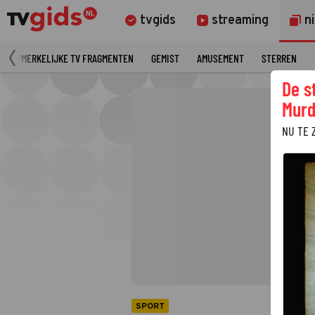
tvgids
streaming
n
OPMERKELIJKE TV FRAGMENTEN
GEMIST
AMUSEMENT
STERREN
De s
Murd
NU TE 
SPORT