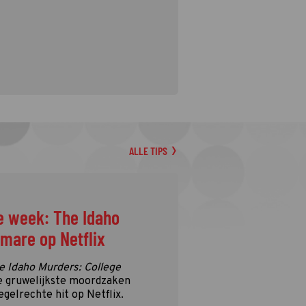
ALLE TIPS
e week: The Idaho
tmare op Netflix
e Idaho Murders: College
e gruwelijkste moordzaken
egelrechte hit op Netflix.