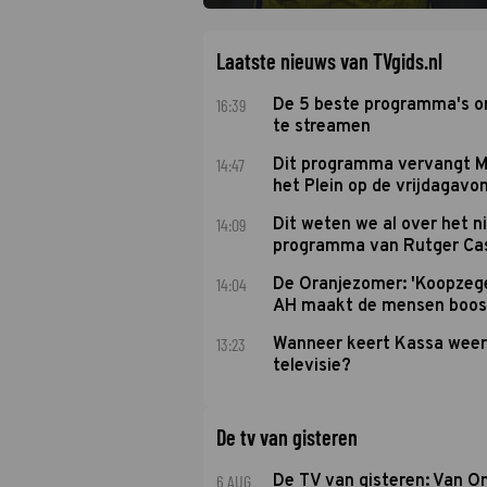
De nieuwe oefenmeester is Johan Plat en 
Laatste nieuws van TVgids.nl
16:39
De 5 beste programma's 
te streamen
14:47
Dit programma vervangt M
het Plein op de vrijdagavo
14:09
Dit weten we al over het 
programma van Rutger Ca
14:04
De Oranjezomer: 'Koopzeg
AH maakt de mensen boos
13:23
Wanneer keert Kassa weer
televisie?
De tv van gisteren
6 AUG
De TV van gisteren: Van O