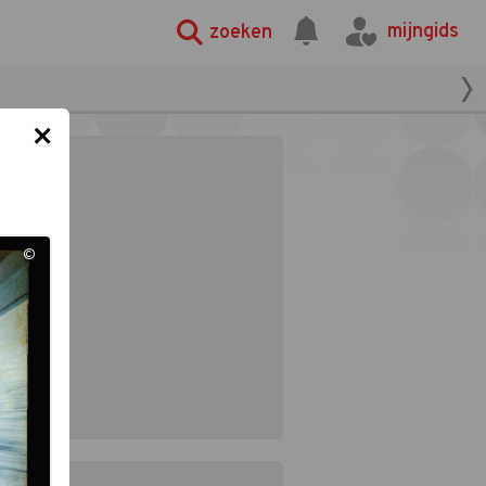
mijngids
zoeken
×
©