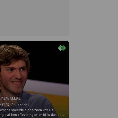
E MENS BELGIË
- 21:40
· AMUSEMENT
remans speelde dit seizoen van De
gië al tien afleveringen en hij is dan ook