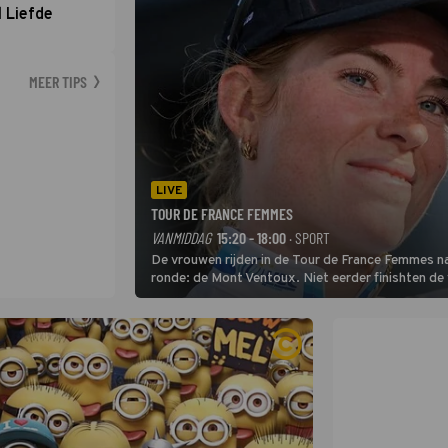
 Liefde
MEER TIPS
LIVE
TOUR DE FRANCE FEMMES
VANMIDDAG
15:20 - 18:00
· SPORT
De vrouwen rijden in de Tour de France Femmes na
ronde: de Mont Ventoux. Niet eerder finishten de
uit de buitencategorie. De aanloop naar de slotkli