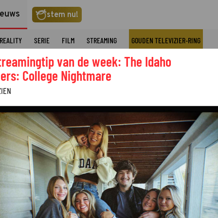
ieuws
stem nu!
REALITY
SERIE
FILM
STREAMING
GOUDEN TELEVIZIER-RING
treamingtip van de week: The Idaho
ers: College Nightmare
ZIEN