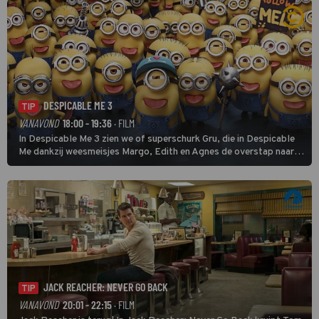
DESPICABLE ME 3
TIP
VANAVOND
18:00 - 19:36
· FILM
In Despicable Me 3 zien we of superschurk Gru, die in Despicable
Me dankzij weesmeisjes Margo, Edith en Agnes de overstap naar
het rechte pad maakte, ook op dat pad weet te blijven.
JACK REACHER: NEVER GO BACK
TIP
VANAVOND
20:01 - 22:15
· FILM