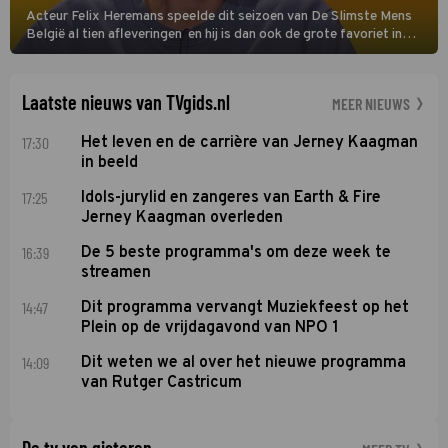
Acteur Felix Heremans speelde dit seizoen van De Slimste Mens
België al tien afleveringen en hij is dan ook de grote favoriet in
deze seizoensfinale. En er is Nederlandse inbreng, want komiek
Soundos El Ahmadi neemt plaats aan de jurytafel.
Laatste nieuws van TVgids.nl
MEER NIEUWS
17:30
Het leven en de carrière van Jerney Kaagman
in beeld
17:25
Idols-jurylid en zangeres van Earth & Fire
Jerney Kaagman overleden
16:39
De 5 beste programma's om deze week te
streamen
14:47
Dit programma vervangt Muziekfeest op het
Plein op de vrijdagavond van NPO 1
14:09
Dit weten we al over het nieuwe programma
van Rutger Castricum
De tv van gisteren