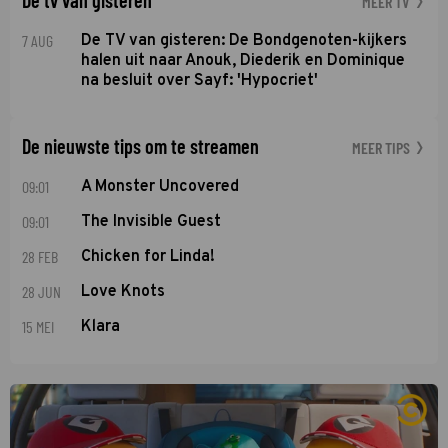
MEER TV
7 AUG
De TV van gisteren: De Bondgenoten-kijkers
halen uit naar Anouk, Diederik en Dominique
na besluit over Sayf: 'Hypocriet'
De nieuwste tips om te streamen
MEER TIPS
09:01
A Monster Uncovered
09:01
The Invisible Guest
28 FEB
Chicken for Linda!
28 JUN
Love Knots
15 MEI
Klara