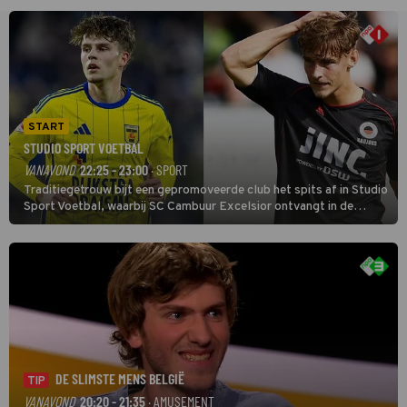
START
STUDIO SPORT VOETBAL
VANAVOND
22:25 - 23:00
· SPORT
Traditiegetrouw bijt een gepromoveerde club het spits af in Studio
Sport Voetbal, waarbij SC Cambuur Excelsior ontvangt in de
eerste wedstrijd van het nieuwe Eredivisieseizoen. De nieuwe
oefenmeester is Johan Plat en hij wil aanvallend voetballen.
DE SLIMSTE MENS BELGIË
TIP
VANAVOND
20:20 - 21:35
· AMUSEMENT