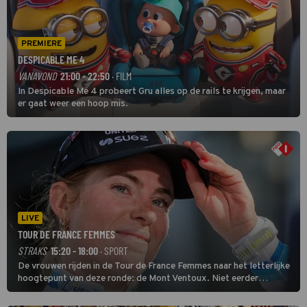
PREMIERE
DESPICABLE ME 4
VANAVOND
21:00 - 22:50
· FILM
In Despicable Me 4 probeert Gru alles op de rails te krijgen, maar
er gaat weer een hoop mis.
LIVE
TOUR DE FRANCE FEMMES
STRAKS
15:20 - 18:00
· SPORT
De vrouwen rijden in de Tour de France Femmes naar het letterlijke
hoogtepunt van deze ronde: de Mont Ventoux. Niet eerder
finishten de vrouwen voor deze koers op deze kale col uit de
buitencategorie. De aanloop naar de slotklim is vlak.