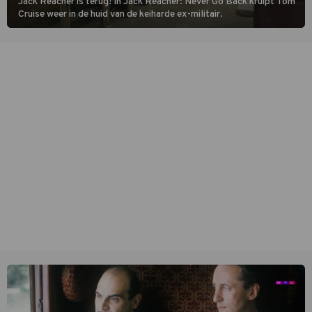
Jack Reacher is terug! In Jack Reacher: Never Go Back kruipt Tom
Cruise weer in de huid van de keiharde ex-militair.