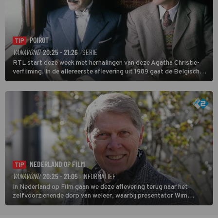
POIROT
TIP
VANAVOND
20:25 - 21:26
· SERIE
RTL start deze week met herhalingen van deze Agatha Christie-
verfilming. In de allereerste aflevering uit 1989 gaat de Belgische
speurder op zoek naar een vermiste kok. Poirot raakt al snel
verwikkeld in een moordzaak. (HH)
NEDERLAND OP FILM
TIP
VANAVOND
20:25 - 21:05
· INFORMATIEF
In Nederland op Film gaan we deze aflevering terug naar het
zelfvoorzienende dorp van weleer, waarbij presentator Wim
Daniëls de kijkers meeneemt op reis door de tijd aan de hand van
unieke amateurbeelden uit verschillende decennia. (HH)