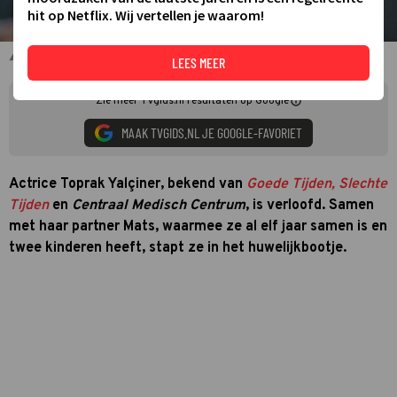
hit op Netflix. Wij vertellen je waarom!
Toprak Yalçiner op de rode loper.
LEES MEER
Zie meer TVgids.nl resultaten op Google
MAAK TVGIDS.NL JE GOOGLE-FAVORIET
Actrice Toprak Yalçiner, bekend van
Goede Tijden, Slechte
Tijden
en
Centraal Medisch Centrum
, is verloofd. Samen
met haar partner Mats, waarmee ze al elf jaar samen is en
twee kinderen heeft, stapt ze in het huwelijkbootje.