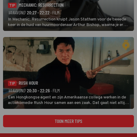
MECHANIC: RESURRECTION
TIP
VANAVOND
20:27 - 22:22
· FILM
In Mechanic: Resurrection kruipt Jason Statham voor de tweede
keer in de huid van huurmoordenaar Arthur Bishop, waarna je er
donder op kunt zeggen dat er van Bishops geplande pensioen niet
veel terechtkomt.
RUSH HOUR
TIP
VANAVOND
20:30 - 22:26
· FILM
Een Hongkongse agent en zijn Amerikaanse collega werken in de
actiekomedie Rush Hour samen aan een zaak. Dat gaat niet altijd
van een leien dakje.
TOON MEER TIPS