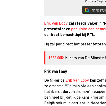
Zie meer TVgids.
MAAK TVGI
Erik van Looy
zal steeds vaker in N
presentator en
populaire deelneme
contract bemachtigd bij RTL.
Hij zal per direct het presentatore
LEES OOK:
Kijkers van De Slimste
Erik van Looy
De 61-jarige
Erik van Looy
kan zelf 
zo omarmd. "Op mijn 61e een contrac
had ik niet durven dromen", reageert
ben heel blij dat ik de kans krijg o
België ook mijn carrière in Nederla