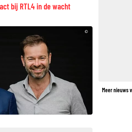
act bij RTL4 in de wacht
©
Meer nieuws v