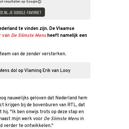
nl resultaten op Google
DS.NL JE GOOGLE-FAVORIET
ederland te vinden zijn. De Vlaamse
r van
De Slimste Mens
heeft namelijk een
nteam van de zender versterken.
 Mens dol op Vlaming Erik van Looy
nog nauwelijks geloven dat Nederland hem
t krijgen bij de bovenburen van RTL, dat
 hij. "Ik ben onwijs trots op deze stap en
m naast mijn werk voor
De Slimste Mens
in
nd verder te ontwikkelen."