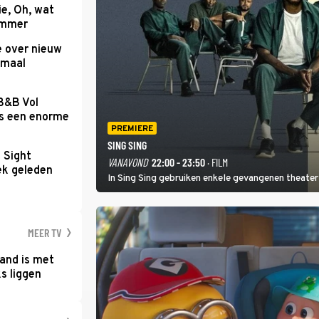
e, Oh, wat
Summer
e over nieuw
emaal
 B&B Vol
as een enorme
PREMIERE
SING SING
t Sight
VANAVOND
22:00 - 23:50
· FILM
ek geleden
In Sing Sing gebruiken enkele gevangenen theater 
MEER TV
and is met
s liggen