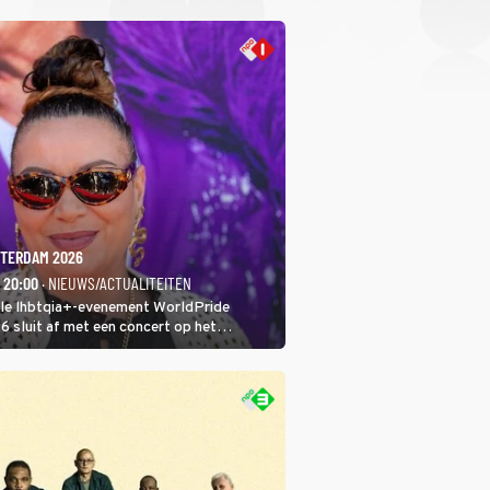
TERDAM 2026
- 20:00
· NIEUWS/ACTUALITEITEN
ale lhbtqia+-evenement WorldPride
sluit af met een concert op het
eumplein. Anita Doth is een van de
sten. In de jaren 90 veroverde ze de
eres van 2Unlimited.