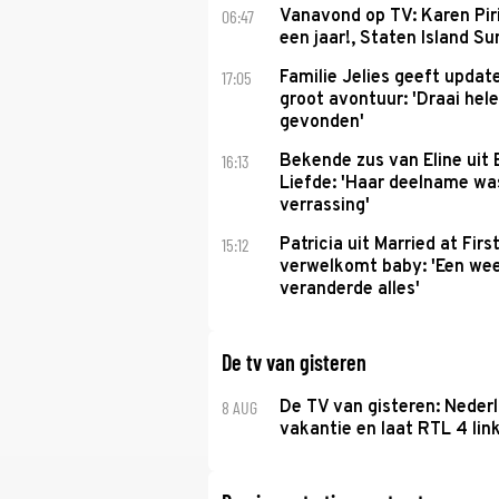
06:47
Vanavond op TV: Karen Piri
een jaar!, Staten Island 
17:05
Familie Jelies geeft updat
groot avontuur: 'Draai hel
gevonden'
16:13
Bekende zus van Eline uit
Liefde: 'Haar deelname w
verrassing'
15:12
Patricia uit Married at Firs
verwelkomt baby: 'Een we
veranderde alles'
De tv van gisteren
8 AUG
De TV van gisteren: Nederl
vakantie en laat RTL 4 link