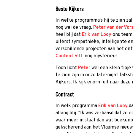
Beste Kijkers
In welke programma's hij te zien zal 
nog wel de vraag.
Peter van der Vor
heel blij dat
Erik van Looy
ons team 
uiterst sympathieke, intelligente e
verschillende projecten aan het ont
Content RTL
nog mysterieus.
Toch licht
Peter
wel een klein tipje 
te zien zijn in onze late-night talks
Kijkers. Ik kijk enorm uit naar dez
Contract
In welk programma
Erik van Looy
da
allang blij. "Ik was verbaasd dat ze 
waar meer in staat dan wat boekenbo
gekscherend aan het Vlaamse nieuws