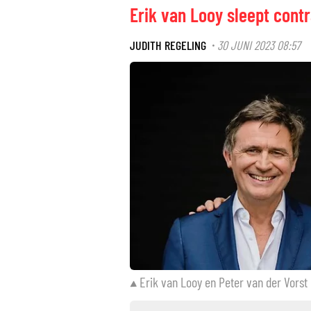
Erik van Looy sleept contr
JUDITH REGELING
30 JUNI 2023 08:57
·
Erik van Looy en Peter van der Vorst