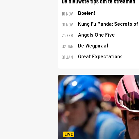
De nieuwste tips om te streamen
16 NOV
Boeien!
01 NOV
Kung Fu Panda: Secrets of 
23 FEB
Angels One Five
02 JAN
De Wegpiraat
01 JAN
Great Expectations
LIVE