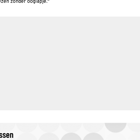
ezen zónder ooglapje."
issen