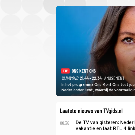
ONS KENT ONS
TIP
VANAVOND
21:44 - 22:34
· AMUSEMENT
In het programma Ons Kent Ons test jou
Nederlander kent, waarbij de voormalig
het samen met rapper Keizer opneemt te
Laatste nieuws van TVgids.nl
08:36
De TV van gisteren: Nederl
vakantie en laat RTL 4 link