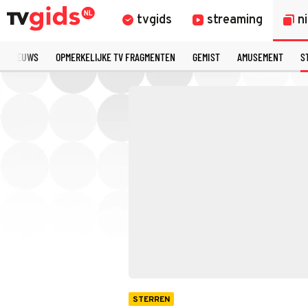
tvgids
streaming
n
TE NIEUWS
OPMERKELIJKE TV FRAGMENTEN
GEMIST
AMUSEMENT
S
STERREN