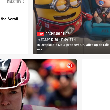
MEER TIPS
the Scroll
DESPICABLE ME 4
TIP
VANDAAG
12:30 - 14:04
· FILM
In Despicable Me 4 probeert Gru alles op de rails
mis.