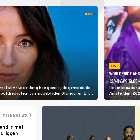
LIVE
WORLDPRIDE AMS
VANAVOND
19:05 
rnalist Anke de Jong hoe goed zij de gemiddelde
Het internation
 hoofdredacteur van modebladen Glamour en Elle
Amsterdam 2026 
gen Edson da Graça en Marc-Marie Huijbregts.
Amsterdamse Mus
optredende artie
wereld als zang
MEER NIEUWS
and is met
s liggen