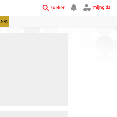
mijngids
zoeken
-RING