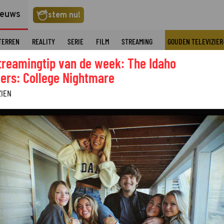
ieuws
stem nu!
TERREN
REALITY
SERIE
FILM
STREAMING
GOUDEN TELEVIZIER
treamingtip van de week: The Idaho
ers: College Nightmare
ZIEN