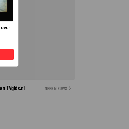
 over
an TVgids.nl
MEER NIEUWS