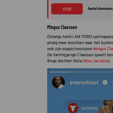
Aantal stemmers:
STEM
Mingus Claessen
Onlangs hield I AM TORO castingses
ploeg mee mochten naar het buitenla
ook zijn soapschoonzoon
Mingus Cl
De twintigjarige Claessen speelt bou
Bings dochter Nola
(Noa Jacobus
).