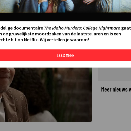
ollega als model voor
05
edelige documentaire
The Idaho Murders: College Nightmare
gaat
n de gruwelijkste moordzaken van de laatste jaren en is een
chte hit op Netflix. Wij vertellen je waarom!
©
LEES MEER
Meer nieuws v