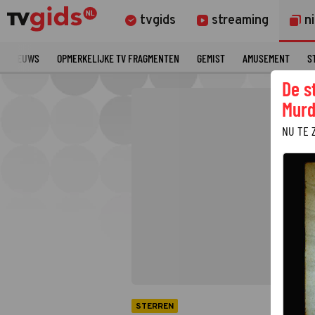
tvgids
streaming
n
TE NIEUWS
OPMERKELIJKE TV FRAGMENTEN
GEMIST
AMUSEMENT
S
De s
Murd
NU TE 
STERREN