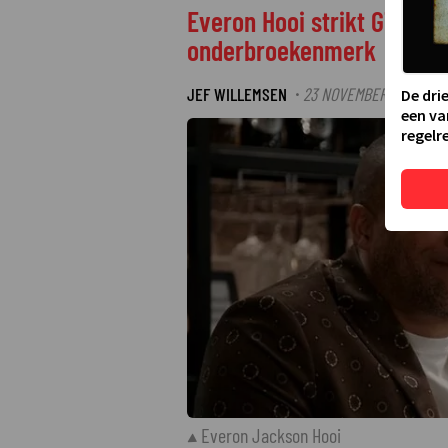
Everon Hooi strikt GTST-c
onderbroekenmerk
JEF WILLEMSEN
23 NOVEMBER 2024 08:
·
De dri
een va
regelre
Everon Jackson Hooi