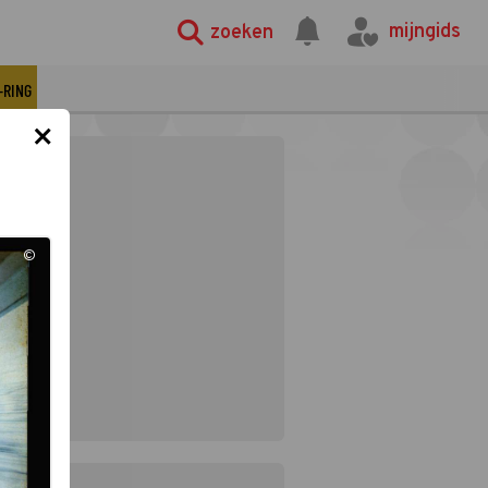
mijngids
zoeken
-RING
×
©