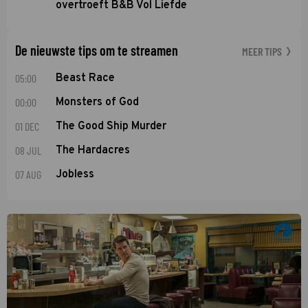
overtroeft B&B Vol Liefde
De nieuwste tips om te streamen
MEER TIPS
05:00
Beast Race
00:00
Monsters of God
01 DEC
The Good Ship Murder
08 JUL
The Hardacres
07 AUG
Jobless