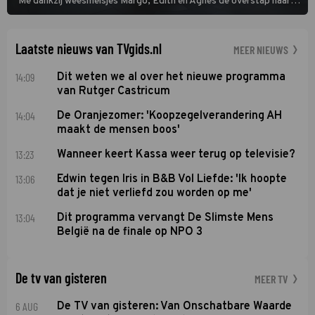
Me dankzij weesmeisjes Margo, Edith en Agnes de overstap naar
het rechte pad maakte, ook op dat pad weet te blijven.
Laatste nieuws van TVgids.nl
MEER NIEUWS
14:09
Dit weten we al over het nieuwe programma
van Rutger Castricum
14:04
De Oranjezomer: 'Koopzegelverandering AH
maakt de mensen boos'
13:23
Wanneer keert Kassa weer terug op televisie?
13:06
Edwin tegen Iris in B&B Vol Liefde: 'Ik hoopte
dat je niet verliefd zou worden op me'
13:04
Dit programma vervangt De Slimste Mens
België na de finale op NPO 3
De tv van gisteren
MEER TV
6 AUG
De TV van gisteren: Van Onschatbare Waarde