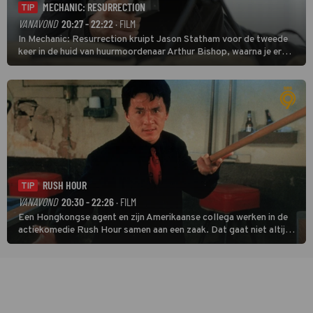
MECHANIC: RESURRECTION
TIP
VANAVOND
20:27 - 22:22
· FILM
In Mechanic: Resurrection kruipt Jason Statham voor de tweede
keer in de huid van huurmoordenaar Arthur Bishop, waarna je er
donder op kunt zeggen dat er van Bishops geplande pensioen niet
veel terechtkomt.
RUSH HOUR
TIP
VANAVOND
20:30 - 22:26
· FILM
Een Hongkongse agent en zijn Amerikaanse collega werken in de
actiekomedie Rush Hour samen aan een zaak. Dat gaat niet altijd
van een leien dakje.