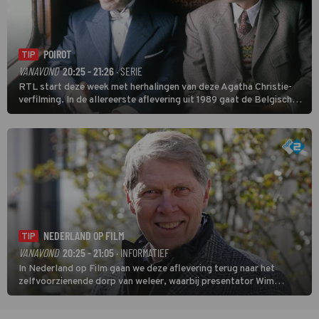
POIROT
TIP
VANAVOND
20:25 - 21:26
· SERIE
RTL start deze week met herhalingen van deze Agatha Christie-
verfilming. In de allereerste aflevering uit 1989 gaat de Belgische
speurder op zoek naar een vermiste kok. Poirot raakt al snel
verwikkeld in een moordzaak. (HH)
NEDERLAND OP FILM
TIP
VANAVOND
20:25 - 21:05
· INFORMATIEF
In Nederland op Film gaan we deze aflevering terug naar het
zelfvoorzienende dorp van weleer, waarbij presentator Wim
Daniëls de kijkers meeneemt op reis door de tijd aan de hand van
unieke amateurbeelden uit verschillende decennia. (HH)