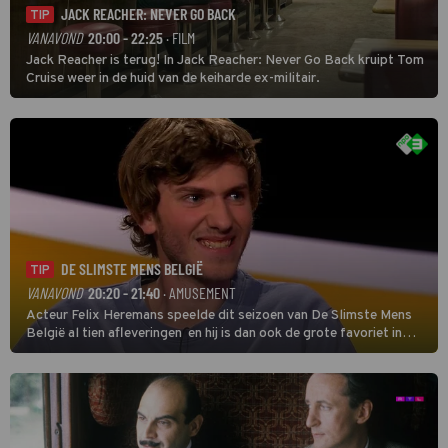
JACK REACHER: NEVER GO BACK
TIP
VANAVOND
20:00 - 22:25
· FILM
Jack Reacher is terug! In Jack Reacher: Never Go Back kruipt Tom
Cruise weer in de huid van de keiharde ex-militair.
DE SLIMSTE MENS BELGIË
TIP
VANAVOND
20:20 - 21:40
· AMUSEMENT
Acteur Felix Heremans speelde dit seizoen van De Slimste Mens
België al tien afleveringen en hij is dan ook de grote favoriet in
deze seizoensfinale. En er is Nederlandse inbreng, want komiek
Soundos El Ahmadi neemt plaats aan de jurytafel.