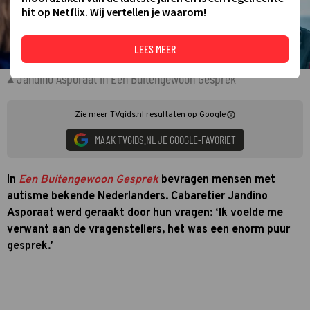
hit op Netflix. Wij vertellen je waarom!
LEES MEER
Jandino Asporaat in Een Buitengewoon Gesprek
Zie meer TVgids.nl resultaten op Google
MAAK TVGIDS.NL JE GOOGLE-FAVORIET
In
Een Buitengewoon Gesprek
bevragen mensen met
autisme bekende Nederlanders. Cabaretier Jandino
Asporaat werd geraakt door hun vragen: ‘Ik voelde me
verwant aan de vragenstellers, het was een enorm puur
gesprek.’