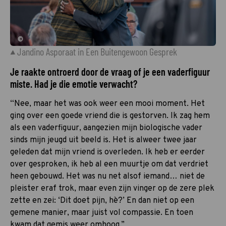
©
Jandino Asporaat in Een Buitengewoon Gesprek
Je raakte ontroerd door de vraag of je een vaderfiguur
miste. Had je die emotie verwacht?
“Nee, maar het was ook weer een mooi moment. Het
ging over een goede vriend die is gestorven. Ik zag hem
als een vaderfiguur, aangezien mijn biologische vader
sinds mijn jeugd uit beeld is. Het is alweer twee jaar
geleden dat mijn vriend is overleden. Ik heb er eerder
over gesproken, ik heb al een muurtje om dat verdriet
heen gebouwd. Het was nu net alsof iemand… niet de
pleister eraf trok, maar even zijn vinger op de zere plek
zette en zei: ‘Dit doet pijn, hè?’ En dan niet op een
gemene manier, maar juist vol compassie. En toen
kwam dat gemis weer omhoog.”