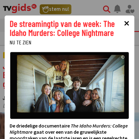
stem nu!
×
De streamingtip van de week: The
tvgids
streaming
nieuws
Idaho Murders: College Nightmare
E
FILM
STREAMING
GOUDEN TELEVIZIER-RING
NU TE ZIEN
STERREN
©
Jandino Asporaat laat zich interviewen in
Een Buitengewoon Gesprek: 'Erg door
geraakt'
JEROEN KEIJZER
1 JUNI 2025 10:00
·
·
LAATSTE UPDATE:
02-06-25 09:50
©
De driedelige documentaire
The Idaho Murders: College
Nightmare
gaat over een van de gruwelijkste
moordzaken van de laatste jaren en is een regelrechte