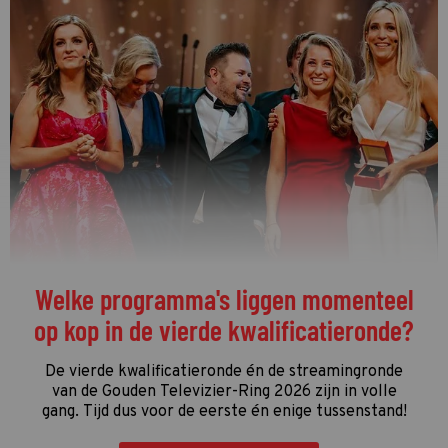
De streamingtip van de week: The
Idaho Murders: College Nightmare op
Netflix
De driedelige documentaire
The Idaho Murders:
College Nightmare
gaat over een van de gruwelijkste
moordzaken van de laatste jaren en is een