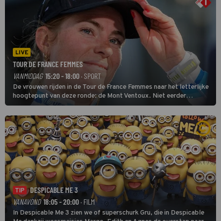
LIVE
TOUR DE FRANCE FEMMES
VANMIDDAG
15:20 - 18:00
· SPORT
De vrouwen rijden in de Tour de France Femmes naar het letterlijke
hoogtepunt van deze ronde: de Mont Ventoux. Niet eerder
finishten de vrouwen voor deze koers op deze kale col uit de
buitencategorie. De aanloop naar de slotklim is vlak.
DESPICABLE ME 3
TIP
VANAVOND
18:05 - 20:00
· FILM
In Despicable Me 3 zien we of superschurk Gru, die in Despicable