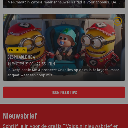
Melkmarkt in Zwolle, waar er nauwelijks tijd is voor applaus. De
grootste namen zijn André Hazes, Jannes, René Froger en
natuurlijk Rutger van Barneveld met zijn hit Zwoele Zomernachten.
PREMIERE
DESPICABLE ME 4
VANAVOND
21:00 - 22:55
· FILM
In Despicable Me 4 probeert Gru alles op de rails te krijgen, maar
er gaat weer een hoop mis.
TOON MEER TIPS
Nieuwsbrief
Schrijf je in voor de gratis TVgids.nl nieuwsbrief en