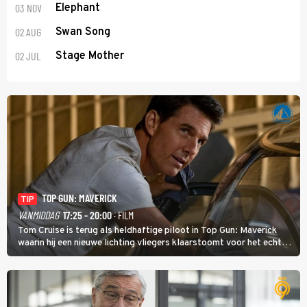
03 NOV
Elephant
02 AUG
Swan Song
02 JUL
Stage Mother
TOP GUN: MAVERICK
TIP
VANMIDDAG
17:25 - 20:00
· FILM
Tom Cruise is terug als heldhaftige piloot in Top Gun: Maverick
waarin hij een nieuwe lichting vliegers klaarstoomt voor het echte
werk.