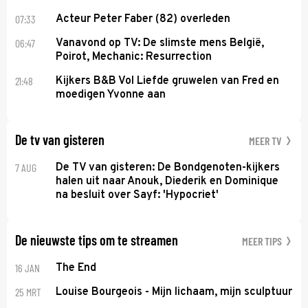
07:33
Acteur Peter Faber (82) overleden
06:47
Vanavond op TV: De slimste mens België,
Poirot, Mechanic: Resurrection
21:48
Kijkers B&B Vol Liefde gruwelen van Fred en
moedigen Yvonne aan
De tv van gisteren
MEER TV
7 AUG
De TV van gisteren: De Bondgenoten-kijkers
halen uit naar Anouk, Diederik en Dominique
na besluit over Sayf: 'Hypocriet'
De nieuwste tips om te streamen
MEER TIPS
16 JAN
The End
25 MRT
Louise Bourgeois - Mijn lichaam, mijn sculptuur