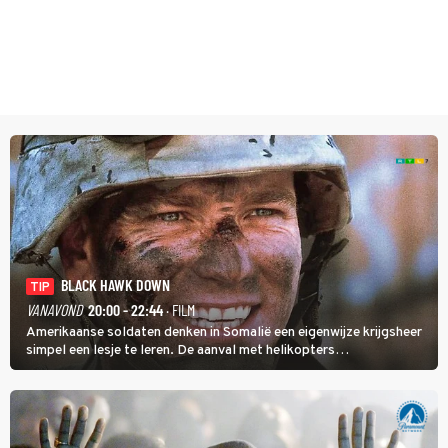
BLACK HAWK DOWN
TIP
VANAVOND
20:00 - 22:44
· FILM
Amerikaanse soldaten denken in Somalië een eigenwijze krijgsheer
simpel een lesje te leren. De aanval met helikopters
verloopt in Black Hawk down dramatisch.