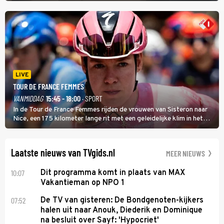
LIVE
TOUR DE FRANCE FEMMES
VANMIDDAG
15:45 - 18:00
· SPORT
In de Tour de France Femmes rijden de vrouwen van Sisteron naar
Nice, een 175 kilometer lange rit met een geleidelijke klim in het
midden. Dat is mogelijk niet de zwaarste hindernis, dat is de
temperatuur. Het kan in Nice namelijk bloedheet worden.
Laatste nieuws van TVgids.nl
MEER NIEUWS
10:07
Dit programma komt in plaats van MAX
Vakantieman op NPO 1
07:52
De TV van gisteren: De Bondgenoten-kijkers
halen uit naar Anouk, Diederik en Dominique
na besluit over Sayf: 'Hypocriet'