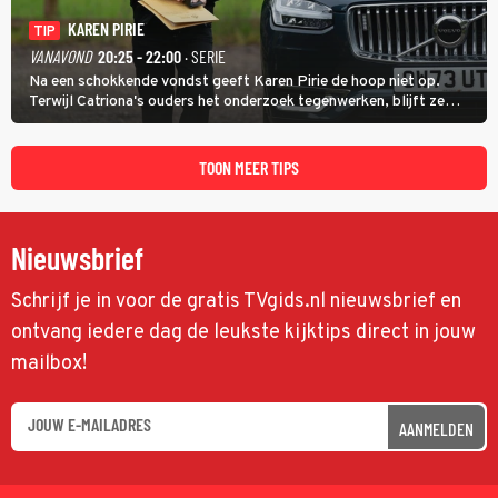
KAREN PIRIE
TIP
VANAVOND
20:25 - 22:00
· SERIE
Na een schokkende vondst geeft Karen Pirie de hoop niet op.
Terwijl Catriona's ouders het onderzoek tegenwerken, blijft ze
speuren naar Adam. In deze slotaflevering van Karen Pirie leidt het
spoor via Frankrijk en Italië naar Malta.
TOON MEER TIPS
Nieuwsbrief
Schrijf je in voor de gratis TVgids.nl nieuwsbrief en
ontvang iedere dag de leukste kijktips direct in jouw
mailbox!
AANMELDEN