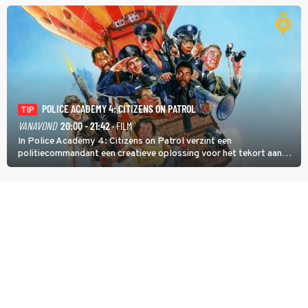
veroverde ze de wereld als zangeres van 2Unlimited.
POLICE ACADEMY 4: CITIZENS ON PATROL
TIP
VANAVOND
20:00 - 21:42
· FILM
In Police Academy 4: Citizens on Patrol verzint een
politiecommandant een creatieve oplossing voor het tekort aan
agenten.