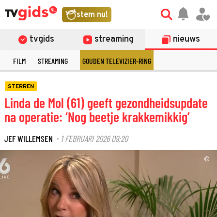
stem nu!
tvgids
streaming
nieuws
E
FILM
STREAMING
GOUDEN TELEVIZIER-RING
STERREN
Linda de Mol (61) geeft gezondheidsupdate
na operatie: ‘Nog beetje krakkemikkig’
JEF WILLEMSEN
1 FEBRUARI 2026 09:20
·
©