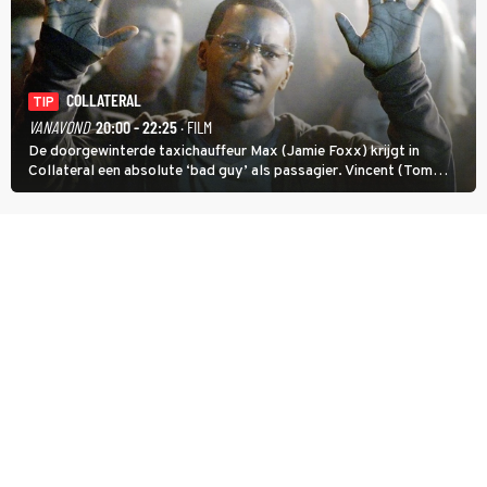
COLLATERAL
TIP
VANAVOND
20:00 - 22:25
· FILM
De doorgewinterde taxichauffeur Max (Jamie Foxx) krijgt in
Collateral een absolute ‘bad guy’ als passagier. Vincent (Tom
Cruise) heeft hem nodig om hem de stad door te loodsen om een
wel heel lugubere reden.