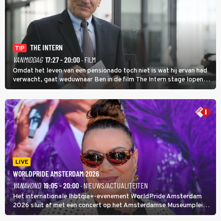
THE INTERN
TIP
VANMIDDAG
17:27 - 20:00
· FILM
Omdat het leven van een pensionado toch niet is wat hij ervan had
verwacht, gaat weduwnaar Ben in de film The Intern stage lopen
bij de hippe webwinkel van Jules, wat een gouden zet blijkt te zijn.
LIVE
WORLDPRIDE AMSTERDAM 2026
VANAVOND
19:05 - 20:00
· NIEUWS/ACTUALITEITEN
Het internationale lhbtqia+-evenement WorldPride Amsterdam
2026 sluit af met een concert op het Amsterdamse Museumplein.
Anita Doth is een van de optredende artiesten. In de jaren 90