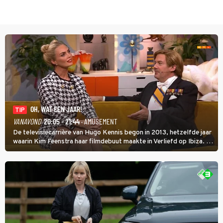
OH, WAT EEN JAAR!
TIP
VANAVOND
20:05 - 21:44
· AMUSEMENT
De televisiecarrière van Hugo Kennis begon in 2013, hetzelfde jaar
waarin Kim Feenstra haar filmdebuut maakte in Verliefd op Ibiza. In
Oh, Wat een Jaar! wordt duidelijk wat ze nog meer weten van het
jaar waarin ze allebei eindtwintigers waren.