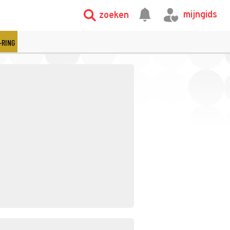
mijngids
zoeken
-RING