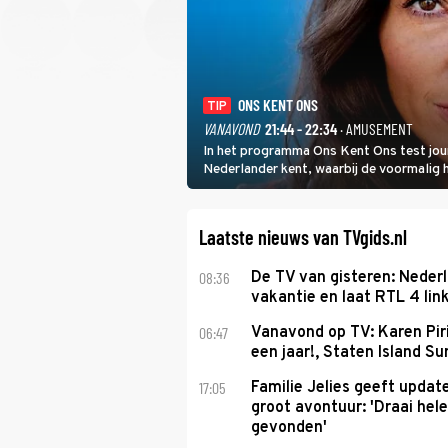
ONS KENT ONS
TIP
VANAVOND
21:44 - 22:34
· AMUSEMENT
In het programma Ons Kent Ons test jou
Nederlander kent, waarbij de voormalig
het samen met rapper Keizer opneemt te
Laatste nieuws van TVgids.nl
08:36
De TV van gisteren: Nederl
vakantie en laat RTL 4 link
06:47
Vanavond op TV: Karen Piri
een jaar!, Staten Island 
17:05
Familie Jelies geeft updat
groot avontuur: 'Draai hel
gevonden'