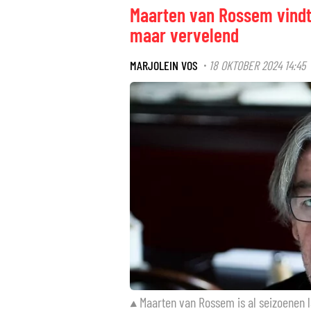
Maarten van Rossem vindt
maar vervelend
MARJOLEIN VOS
18 OKTOBER 2024 14:45
·
Maarten van Rossem is al seizoenen 