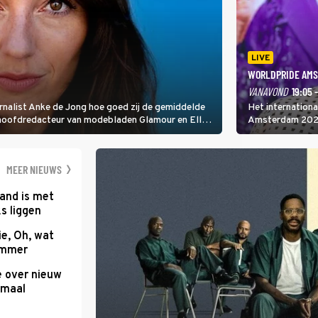
LIVE
WORLDPRIDE AMS
VANAVOND
19:05 
rnalist Anke de Jong hoe goed zij de gemiddelde
Het internation
 hoofdredacteur van modebladen Glamour en Elle
Amsterdam 2026 
gen Edson da Graça en Marc-Marie Huijbregts.
Amsterdamse Mus
optredende artie
wereld als zang
MEER NIEUWS
and is met
s liggen
e, Oh, wat
Summer
e over nieuw
emaal