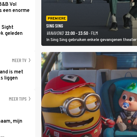
 B&B Vol
as een enorme
PREMIERE
SING SING
t Sight
VANAVOND
22:00 - 23:50
· FILM
ek geleden
In Sing Sing gebruiken enkele gevangenen theater 
MEER TV
and is met
s liggen
MEER TIPS
haam, mijn