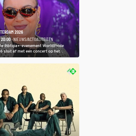
TERDAM 2026
- 20:00
· NIEUWS/ACTUALITEITEN
ale lhbtqia+-evenement WorldPride
sluit af met een concert op het
eumplein. Anita Doth is een van de
sten. In de jaren 90 veroverde ze de
eres van 2Unlimited.