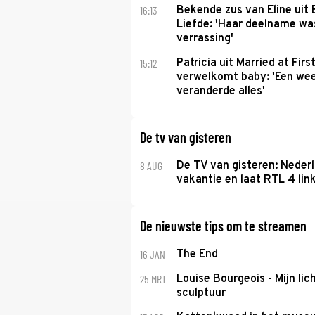
16:13
Bekende zus van Eline uit
Liefde: 'Haar deelname w
verrassing'
15:12
Patricia uit Married at Firs
verwelkomt baby: 'Een we
veranderde alles'
De tv van gisteren
8 AUG
De TV van gisteren: Nederl
vakantie en laat RTL 4 link
De nieuwste tips om te streamen
16 JAN
The End
25 MRT
Louise Bourgeois - Mijn lic
sculptuur