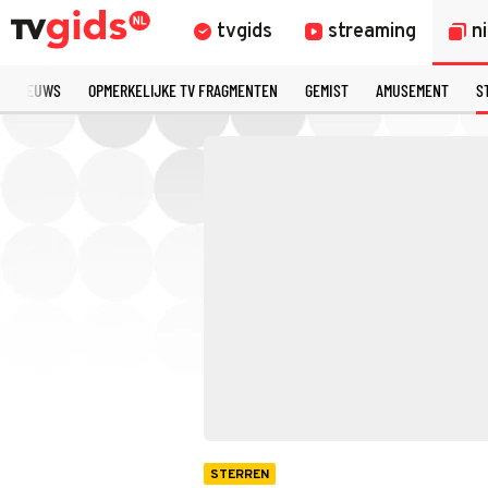
tvgids
streaming
n
TE NIEUWS
OPMERKELIJKE TV FRAGMENTEN
GEMIST
AMUSEMENT
S
STERREN