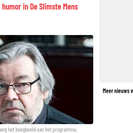
 humor in De Slimste Mens
©
Meer nieuws v
lang het boegbeeld van het programma.