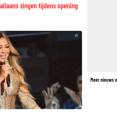
taliaans zingen tijdens opening
©
Meer nieuws v