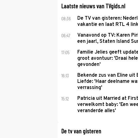
Laatste nieuws van TVgids.nl
08:36
De TV van gisteren: Nederl
vakantie en laat RTL 4 link
06:47
Vanavond op TV: Karen Piri
een jaar!, Staten Island 
17:05
Familie Jelies geeft updat
groot avontuur: 'Draai hel
gevonden'
16:13
Bekende zus van Eline uit
Liefde: 'Haar deelname w
verrassing'
15:12
Patricia uit Married at Firs
verwelkomt baby: 'Een we
veranderde alles'
De tv van gisteren