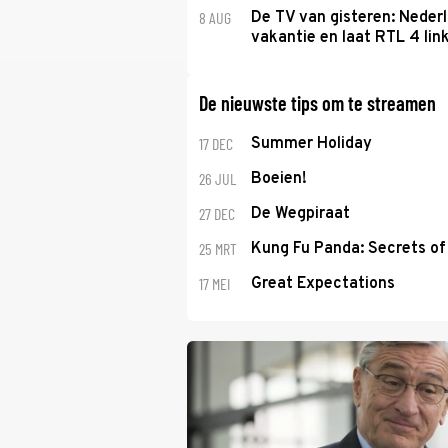
8 AUG
De TV van gisteren: Nederl
vakantie en laat RTL 4 link
De nieuwste tips om te streamen
17 DEC
Summer Holiday
26 JUL
Boeien!
27 DEC
De Wegpiraat
25 MRT
Kung Fu Panda: Secrets of 
17 MEI
Great Expectations