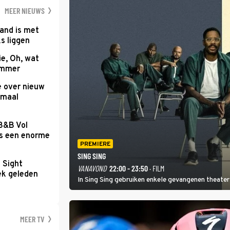
wereld als zang
MEER NIEUWS
and is met
s liggen
e, Oh, wat
Summer
e over nieuw
emaal
 B&B Vol
as een enorme
PREMIERE
SING SING
t Sight
VANAVOND
22:00 - 23:50
· FILM
ek geleden
In Sing Sing gebruiken enkele gevangenen theater 
MEER TV