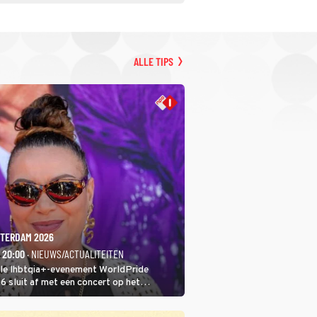
ALLE TIPS
TERDAM 2026
- 20:00
· NIEUWS/ACTUALITEITEN
ale lhbtqia+-evenement WorldPride
sluit af met een concert op het
eumplein. Anita Doth is een van de
sten. In de jaren 90 veroverde ze de