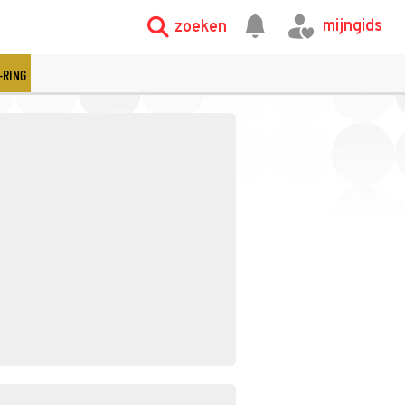
mijngids
zoeken
-RING