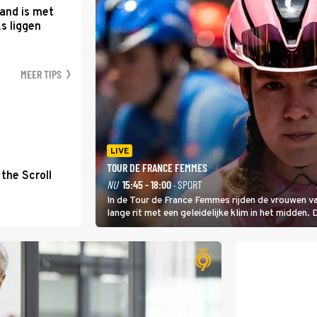
and is met
s liggen
MEER TIPS
LIVE
TOUR DE FRANCE FEMMES
the Scroll
NU
15:45 - 18:00
· SPORT
In de Tour de France Femmes rijden de vrouwen va
lange rit met een geleidelijke klim in het midden. 
dat is de temperatuur. Het kan in Nice namelijk 