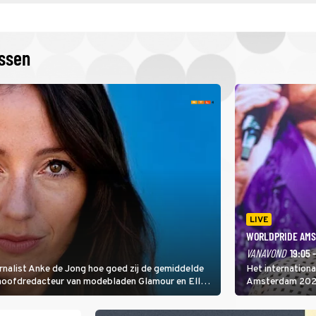
issen
LIVE
WORLDPRIDE AMS
VANAVOND
19:05 
rnalist Anke de Jong hoe goed zij de gemiddelde
Het internation
 hoofdredacteur van modebladen Glamour en Elle
Amsterdam 2026 
gen Edson da Graça en Marc-Marie Huijbregts.
Amsterdamse Mus
optredende artie