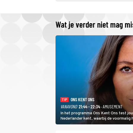
Wat je verder niet mag m
ONS KENT ONS
TIP
VANAVOND
21:44 - 22:34
· AMUSEMENT
In het programma Ons Kent Ons test jou
Nederlander kent, waarbij de voormalig
het samen met rapper Keizer opneemt te