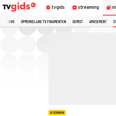
tvgids
streaming
n
TE NIEUWS
OPMERKELIJKE TV FRAGMENTEN
GEMIST
AMUSEMENT
S
STERREN