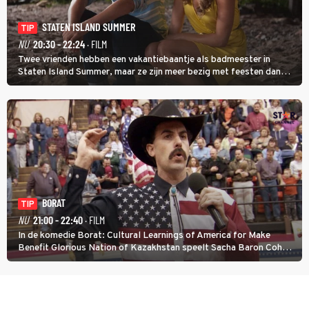
STATEN ISLAND SUMMER
TIP
NU
20:30 - 22:24
· FILM
Twee vrienden hebben een vakantiebaantje als badmeester in
Staten Island Summer, maar ze zijn meer bezig met feesten dan
met werken.
BORAT
TIP
NU
21:00 - 22:40
· FILM
In de komedie Borat: Cultural Learnings of America for Make
Benefit Glorious Nation of Kazakhstan speelt Sacha Baron Cohen
een Kazachse journalist die naar Amerika komt om een tv-
programma te maken.