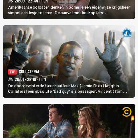
NU
20:00 - 22:44
· FILM
Amerikaanse soldaten denken in Somalië een eigenwijze krijgsheer
simpel een lesje te leren. De aanval met helikopters
verloopt in Black Hawk down dramatisch.
COLLATERAL
TIP
NU
20:01 - 22:10
· FILM
De doorgewinterde taxichauffeur Max (Jamie Foxx) krijgt in
Collateral een absolute ‘bad guy’ als passagier. Vincent (Tom
Cruise) heeft hem nodig om hem de stad door te loodsen om een
wel heel lugubere reden.