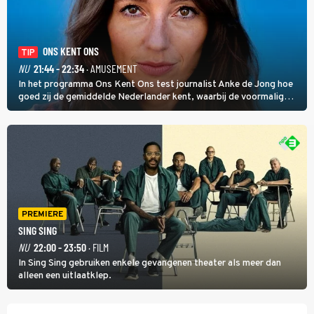
ONS KENT ONS
TIP
NU
21:44 - 22:34
· AMUSEMENT
In het programma Ons Kent Ons test journalist Anke de Jong hoe
goed zij de gemiddelde Nederlander kent, waarbij de voormalig
hoofdredacteur van modebladen Glamour en Elle het samen met
rapper Keizer opneemt tegen Edson da Graça en Marc-Marie
Huijbregts.
PREMIERE
SING SING
NU
22:00 - 23:50
· FILM
In Sing Sing gebruiken enkele gevangenen theater als meer dan
alleen een uitlaatklep.