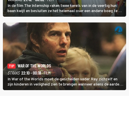
In de film The Internship raken twee kerels van in de veertig hun
baan kwijt en besluiten ze het helemaal over een andere boeg te
gooien door als stagiair aan de slag te gaan bij Google.
WAR OF THE WORLDS
TIP
STRAKS
22:10 - 00:18
· FILM
In War of the Worlds moet de gescheiden vader Ray zichzelf en
zijn kinderen in veiligheid zien te brengen wanneer aliens de aarde
aanvallen.