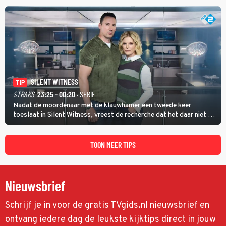
SILENT WITNESS
TIP
STRAKS
23:25 - 00:20
· SERIE
Nadat de moordenaar met de klauwhamer een tweede keer
toeslaat in Silent Witness, vreest de recherche dat het daar niet bij
blijft en vinden Kit en Jack op de plaats delict een foto met nog
twee andere potentiële slachtoffers.
TOON MEER TIPS
Nieuwsbrief
Schrijf je in voor de gratis TVgids.nl nieuwsbrief en
ontvang iedere dag de leukste kijktips direct in jouw