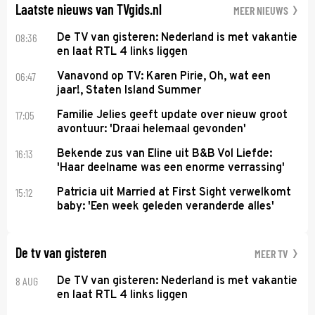
Laatste nieuws van TVgids.nl
MEER NIEUWS
08:36
De TV van gisteren: Nederland is met vakantie
en laat RTL 4 links liggen
06:47
Vanavond op TV: Karen Pirie, Oh, wat een
jaar!, Staten Island Summer
17:05
Familie Jelies geeft update over nieuw groot
avontuur: 'Draai helemaal gevonden'
16:13
Bekende zus van Eline uit B&B Vol Liefde:
'Haar deelname was een enorme verrassing'
15:12
Patricia uit Married at First Sight verwelkomt
baby: 'Een week geleden veranderde alles'
De tv van gisteren
MEER TV
8 AUG
De TV van gisteren: Nederland is met vakantie
en laat RTL 4 links liggen