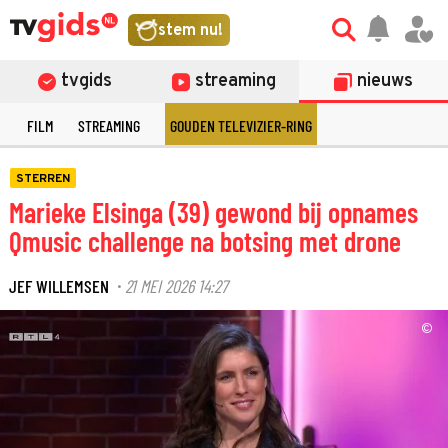
stem nu!
tvgids
streaming
nieuws
E
FILM
STREAMING
GOUDEN TELEVIZIER-RING
STERREN
Marieke Elsinga (39) gewond bij opnames
Qmusic challenge na botsing met drone
JEF WILLEMSEN
21 MEI 2026 14:27
·
©