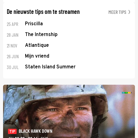
De nieuwste tips om te streamen
MEER TIPS
25 APR
Priscilla
28 JAN
The Internship
21 NOV
Atlantique
26 JUN
Mijn vriend
30 JUL
Staten Island Summer
BLACK HAWK DOWN
TIP