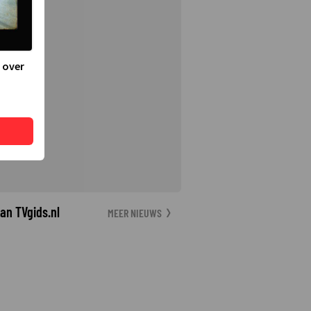
 over
an TVgids.nl
MEER NIEUWS