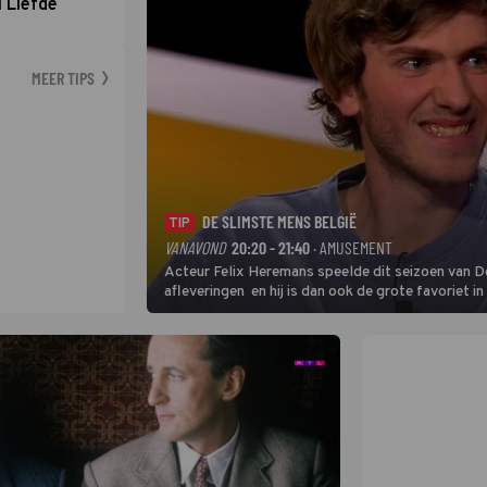
 Liefde
MEER TIPS
DE SLIMSTE MENS BELGIË
TIP
VANAVOND
20:20 - 21:40
· AMUSEMENT
Acteur Felix Heremans speelde dit seizoen van De
afleveringen en hij is dan ook de grote favoriet i
inbreng, want komiek Soundos El Ahmadi neemt pl