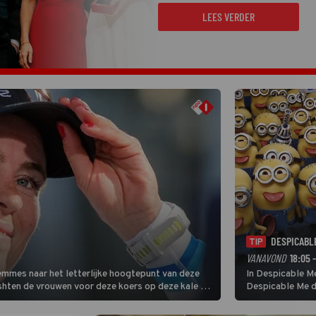
LEES VERDER
DESPICABL
TIP
VANAVOND
18:05 
Femmes naar het letterlijke hoogtepunt van deze
In Despicable Me
ishten de vrouwen voor deze koers op deze kale col
Despicable Me d
e slotklim is vlak.
Agnes de overst
dat pad weet te 