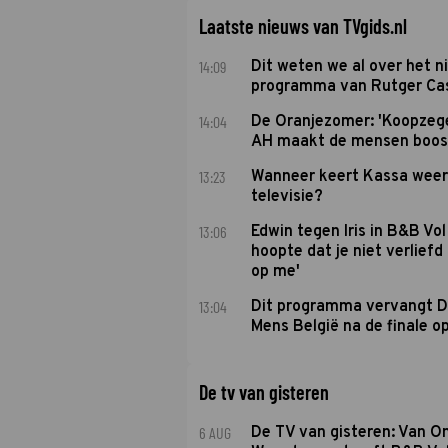
Laatste nieuws van TVgids.nl
14:09
Dit weten we al over het 
programma van Rutger Ca
14:04
De Oranjezomer: 'Koopzeg
AH maakt de mensen boos
13:23
Wanneer keert Kassa weer
televisie?
13:06
Edwin tegen Iris in B&B Vol 
hoopte dat je niet verlief
op me'
13:04
Dit programma vervangt D
Mens België na de finale o
De tv van gisteren
6 AUG
De TV van gisteren: Van O