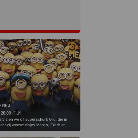
E ME 3
- 20:00
· FILM
 3 zien we of superschurk Gru, die in
ankzij weesmeisjes Margo, Edith en
ap naar het rechte pad maakte, ook op
blijven.