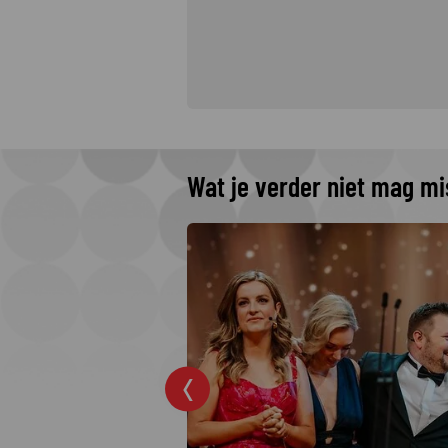
Wat je verder niet mag m
 The Idaho
 Netflix
rders: College
jkste moordzaken
 hit op Netflix.