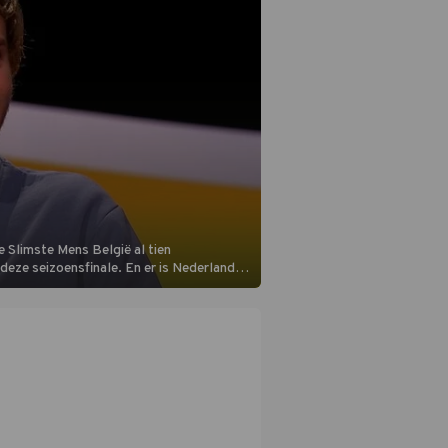
 Slimste Mens België al tien
n deze seizoensfinale. En er is Nederlandse
aats aan de jurytafel.