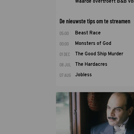
Waarde overtroeft B&B Vol
De nieuwste tips om te streamen
05:00
Beast Race
00:00
Monsters of God
01 DEC
The Good Ship Murder
08 JUL
The Hardacres
07 AUG
Jobless