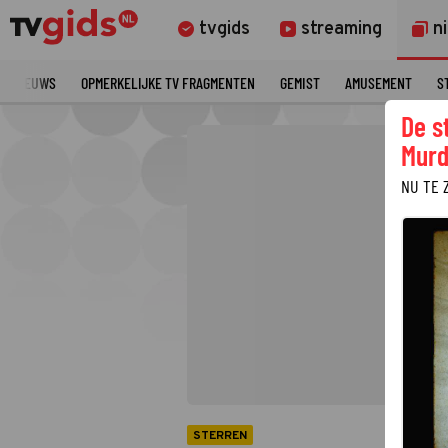
tvgids
streaming
n
TE NIEUWS
OPMERKELIJKE TV FRAGMENTEN
GEMIST
AMUSEMENT
S
De s
Murd
NU TE 
STERREN