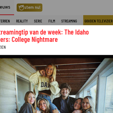
ieuws
stem nu!
TERREN
REALITY
SERIE
FILM
STREAMING
GOUDEN TELEVIZIER
treamingtip van de week: The Idaho
ers: College Nightmare
ZIEN