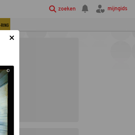
mijngids
zoeken
-RING
×
©