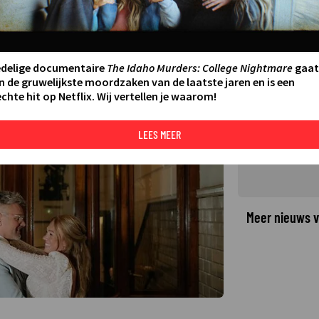
 Married at First Sight gaan
edelige documentaire
The Idaho Murders: College Nightmare
gaat
n de gruwelijkste moordzaken van de laatste jaren en is een
chte hit op Netflix. Wij vertellen je waarom!
©
LEES MEER
Meer nieuws v