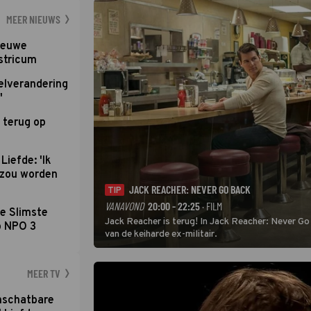
MEER NIEUWS
nieuwe
stricum
elverandering
'
 terug op
Liefde: 'Ik
d zou worden
JACK REACHER: NEVER GO BACK
TIP
VANAVOND
20:00 - 22:25
· FILM
e Slimste
Jack Reacher is terug! In Jack Reacher: Never Go
p NPO 3
van de keiharde ex-militair.
MEER TV
nschatbare