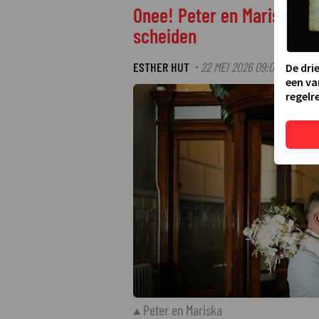
Onee! Peter en Mariska uit
scheiden
ESTHER HUT
22 MEI 2026 09:05
·
De dri
een va
regelre
Peter en Mariska