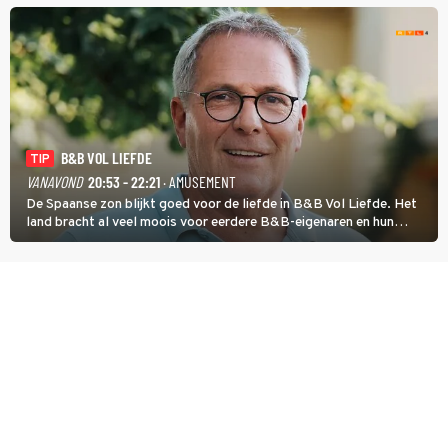
terug.
B&B VOL LIEFDE
TIP
VANAVOND
20:53 - 22:21
· AMUSEMENT
De Spaanse zon blijkt goed voor de liefde in B&B Vol Liefde. Het
land bracht al veel moois voor eerdere B&B-eigenaren en hun
partners. Ook Paul runt zijn gastenverblijf in Spanje. De 62-jarige
weduwnaar stuurt aan op een nieuw hoofdstuk.