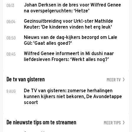
09:13
Johan Derksen in de bres voor Wilfred Genee
na overspelgeruchten: ‘Hetze’
09:04
Gezinsuitbreiding voor Urk!-ster Mathilde
Keuter: 'De kinderen vinden het erg leuk'
08:50
Nieuws van de dag-kijkers bezorgd om Lale
Gül: 'Gaat alles goed?'
08:45
Wilfred Genee informeert in Mi dushi naar
liefdesleven Frogers: ‘Werkt alles nog?’
De tv van gisteren
MEER TV
9 AUG
De TV van gisteren: zomerse herhalingen
kunnen kijkers niet bekoren, De Avondetappe
scoort
De nieuwste tips om te streamen
MEER TIPS