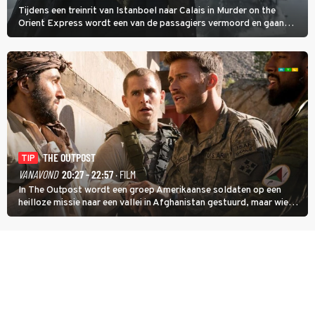
Tijdens een treinrit van Istanboel naar Calais in Murder on the
Orient Express wordt een van de passagiers vermoord en gaan
detective Hercule Poirot en zijn snor uitzoeken wie van de andere
treinreizigers de dader is.
THE OUTPOST
TIP
VANAVOND
20:27 - 22:57
· FILM
In The Outpost wordt een groep Amerikaanse soldaten op een
heilloze missie naar een vallei in Afghanistan gestuurd, maar wie
overleeft daar een aanval?