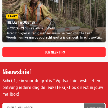
START
THE LAST WOODSMEN
VANAVOND
21:30 - 22:30
· INFORMATIEF
Jared Douglas is terug met een nieuw seizoen van The Last
Woodsmen, waarin de opdracht groter is dan ooit. In acht weken
tijd probeert hij een miljoen dollar bij elkaar te vergaren om de
toekomst van het houthakkersbedrijf te verzekeren.
TOON MEER TIPS
Nieuwsbrief
Schrijf je in voor de gratis TVgids.nl nieuwsbrief en
ontvang iedere dag de leukste kijktips direct in jouw
mailbox!