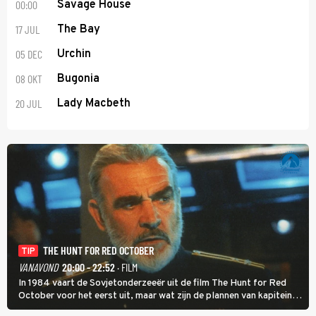
00:00
Savage House
17 JUL
The Bay
05 DEC
Urchin
08 OKT
Bugonia
20 JUL
Lady Macbeth
THE HUNT FOR RED OCTOBER
TIP
VANAVOND
20:00 - 22:52
· FILM
In 1984 vaart de Sovjetonderzeeër uit de film The Hunt for Red
October voor het eerst uit, maar wat zijn de plannen van kapitein
Marko Ramius?