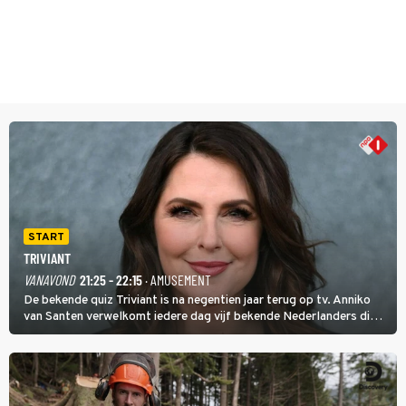
START
TRIVIANT
VANAVOND
21:25 - 22:15
· AMUSEMENT
De bekende quiz Triviant is na negentien jaar terug op tv. Anniko
van Santen verwelkomt iedere dag vijf bekende Nederlanders die
vragen beantwoorden in verschillende categorieën. De beste
speler gaat direct door naar de finaleweek.