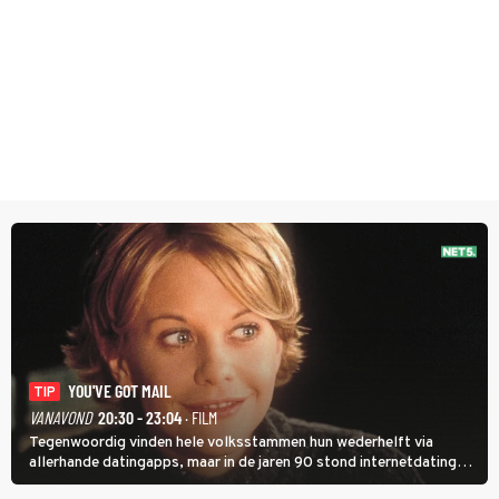
YOU'VE GOT MAIL
TIP
VANAVOND
20:30 - 23:04
· FILM
Tegenwoordig vinden hele volksstammen hun wederhelft via
allerhande datingapps, maar in de jaren 90 stond internetdating
nog in de kinderschoenen. In de film You've Got Mail zie je dat