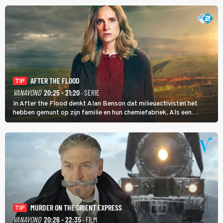
AFTER THE FLOOD
TIP
VANAVOND
20:25 - 21:20
· SERIE
In After the Flood denkt Alan Benson dat milieuactivisten het
hebben gemunt op zijn familie en hun chemiefabriek. Als een
brandende boodschap in het veen de boel op scherp zet, besluit
Jo Marshall de jonge Finn Allen aan de tand te voelen.
MURDER ON THE ORIENT EXPRESS
TIP
VANAVOND
20:26 - 22:35
· FILM