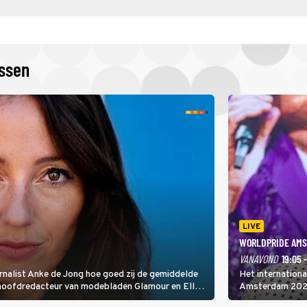
issen
LIVE
WORLDPRIDE AMS
VANAVOND
19:05 
rnalist Anke de Jong hoe goed zij de gemiddelde
Het internation
 hoofdredacteur van modebladen Glamour en Elle
Amsterdam 2026 
gen Edson da Graça en Marc-Marie Huijbregts.
Amsterdamse Mus