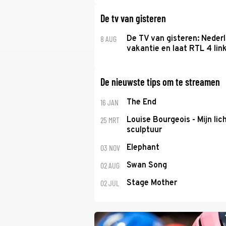
De tv van gisteren
8 AUG
De TV van gisteren: Nederl
vakantie en laat RTL 4 link
De nieuwste tips om te streamen
16 JAN
The End
25 MRT
Louise Bourgeois - Mijn lic
sculptuur
03 NOV
Elephant
02 AUG
Swan Song
02 JUL
Stage Mother