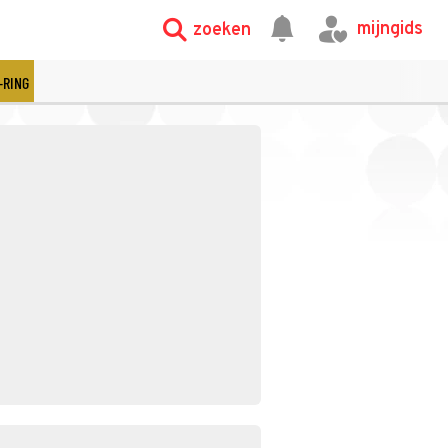
mijngids
zoeken
-RING