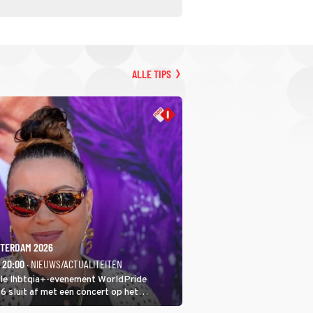
ALLE TIPS
TERDAM 2026
- 20:00
· NIEUWS/ACTUALITEITEN
ale lhbtqia+-evenement WorldPride
sluit af met een concert op het
eumplein. Anita Doth is een van de