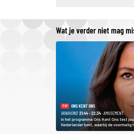
Wat je verder niet mag m
ONS KENT ONS
TIP
VANAVOND
21:44 - 22:34
· AMUSEMENT
In het programma Ons Kent Ons test jou
Nederlander kent, waarbij de voormalig
het samen met rapper Keizer opneemt te