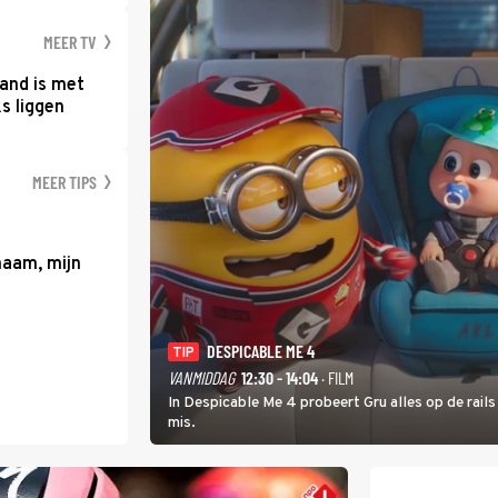
MEER TV
and is met
s liggen
MEER TIPS
haam, mijn
DESPICABLE ME 4
TIP
VANMIDDAG
12:30 - 14:04
· FILM
In Despicable Me 4 probeert Gru alles op de rails
mis.