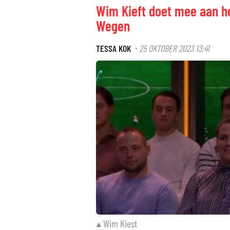
Wim Kieft doet mee aan h
Wegen
TESSA KOK
25 OKTOBER 2023 13:41
·
Wim Kiest