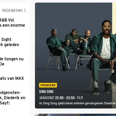
optredende artie
wereld als zang
MEER NIEUWS
 B&B Vol
as een enorme
t Sight
ek geleden
de tongen nu
 De
aats van MAX
PREMIERE
SING SING
ondgenoten-
VANAVOND
22:00 - 23:50
· FILM
k, Diederik en
Sayf:
In Sing Sing gebruiken enkele gevangenen theater 