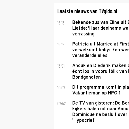
Laatste nieuws van TVgids.nl
16:13
Bekende zus van Eline uit
Liefde: 'Haar deelname w
verrassing'
15:12
Patricia uit Married at Firs
verwelkomt baby: 'Een we
veranderde alles'
13:51
Anouk en Diederik maken 
écht los in vooruitblik van
Bondgenoten
10:07
Dit programma komt in pl
Vakantieman op NPO 1
07:52
De TV van gisteren: De B
kijkers halen uit naar Anou
Dominique na besluit over 
'Hypocriet'