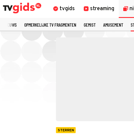
tvgids
streaming
n
TE NIEUWS
OPMERKELIJKE TV FRAGMENTEN
GEMIST
AMUSEMENT
S
STERREN