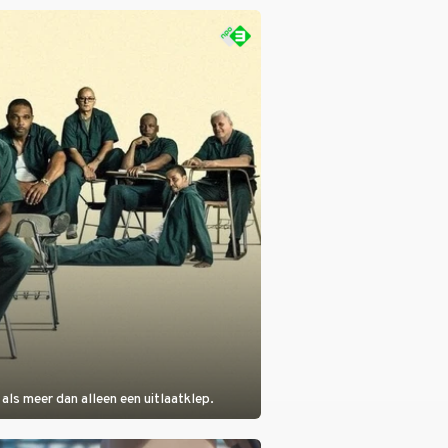
sten. In de jaren 90 veroverde ze de
eres van 2Unlimited.
als meer dan alleen een uitlaatklep.